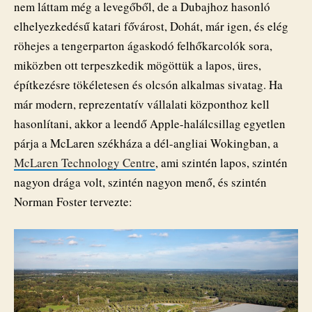
nem láttam még a levegőből, de a Dubajhoz hasonló
elhelyezkedésű katari fővárost, Dohát, már igen, és elég
röhejes a tengerparton ágaskodó felhőkarcolók sora,
miközben ott terpeszkedik mögöttük a lapos, üres,
építkezésre tökéletesen és olcsón alkalmas sivatag. Ha
már modern, reprezentatív vállalati központhoz kell
hasonlítani, akkor a leendő Apple-halálcsillag egyetlen
párja a McLaren székháza a dél-angliai Wokingban, a
McLaren Technology Centre
, ami szintén lapos, szintén
nagyon drága volt, szintén nagyon menő, és szintén
Norman Foster tervezte: