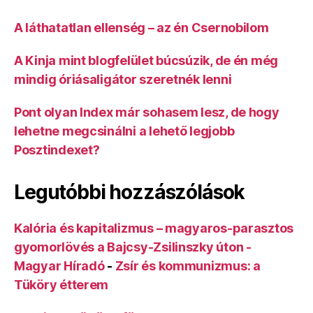
A láthatatlan ellenség – az én Csernobilom
A Kinja mint blogfelület búcsúzik, de én még
mindig óriásaligátor szeretnék lenni
Pont olyan Index már sohasem lesz, de hogy
lehetne megcsinálni a lehető legjobb
Posztindexet?
Legutóbbi hozzászólások
Kalória és kapitalizmus – magyaros-parasztos
gyomorlövés a Bajcsy-Zsilinszky úton -
Magyar Híradó
-
Zsír és kommunizmus: a
Tüköry étterem