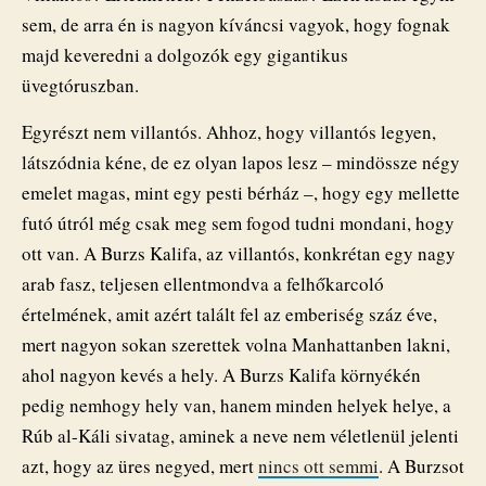
sem, de arra én is nagyon kíváncsi vagyok, hogy fognak
majd keveredni a dolgozók egy gigantikus
üvegtóruszban.
Egyrészt nem villantós. Ahhoz, hogy villantós legyen,
látszódnia kéne, de ez olyan lapos lesz – mindössze négy
emelet magas, mint egy pesti bérház –, hogy egy mellette
futó útról még csak meg sem fogod tudni mondani, hogy
ott van. A Burzs Kalifa, az villantós, konkrétan egy nagy
arab fasz, teljesen ellentmondva a felhőkarcoló
értelmének, amit azért talált fel az emberiség száz éve,
mert nagyon sokan szerettek volna Manhattanben lakni,
ahol nagyon kevés a hely. A Burzs Kalifa környékén
pedig nemhogy hely van, hanem minden helyek helye, a
Rúb al-Káli sivatag, aminek a neve nem véletlenül jelenti
azt, hogy az üres negyed, mert
nincs ott semmi
. A Burzsot