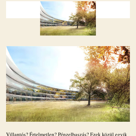
azért
átgondoltabb
bulinak
tűnik
bejegyzéshez
Villantós? Értelmetlen? Pénzelbaszás? Ezek közül egyik