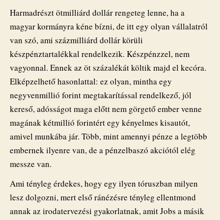
Harmadrészt ötmilliárd dollár rengeteg lenne, ha a
magyar kormányra kéne bízni, de itt egy olyan vállalatról
van szó, ami százmilliárd dollár körüli
készpénztartalékkal rendelkezik. Készpénzzel, nem
vagyonnal. Ennek az öt százalékát költik majd el kecóra.
Elképzelhető hasonlattal: ez olyan, mintha egy
negyvenmillió forint megtakarítással rendelkező, jól
kereső, adósságot maga előtt nem görgető ember venne
magának kétmillió forintért egy kényelmes kisautót,
amivel munkába jár. Több, mint amennyi pénze a legtöbb
embernek ilyenre van, de a pénzelbaszó akciótól elég
messze van.
Ami tényleg érdekes, hogy egy ilyen tóruszban milyen
lesz dolgozni, mert első ránézésre tényleg ellentmond
annak az irodatervezési gyakorlatnak, amit Jobs a másik