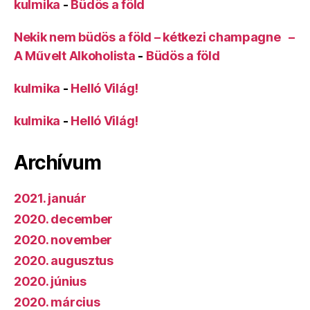
kulmika
-
Büdös a föld
Nekik nem büdös a föld – kétkezi champagne –
A Művelt Alkoholista
-
Büdös a föld
kulmika
-
Helló Világ!
kulmika
-
Helló Világ!
Archívum
2021. január
2020. december
2020. november
2020. augusztus
2020. június
2020. március