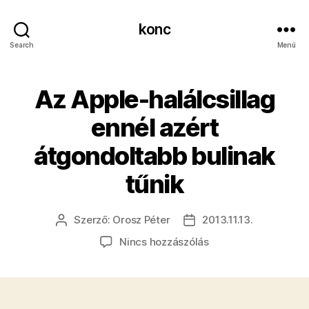
konc
Search
Menü
Az Apple-halálcsillag
ennél azért
átgondoltabb bulinak
tűnik
Szerző:
Orosz Péter
2013.11.13.
Bejegyzés
Bejegyzés
szerzője
dátuma
a(z)
Nincs hozzászólás
Az
Apple-
halálcsillag
ennél