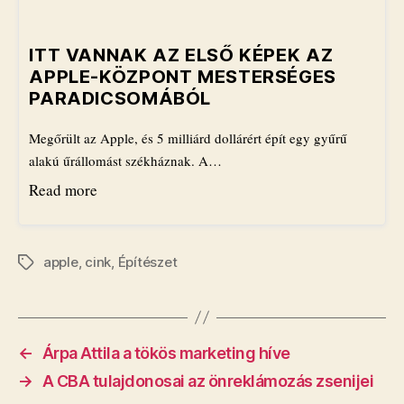
ITT VANNAK AZ ELSŐ KÉPEK AZ
APPLE-KÖZPONT MESTERSÉGES
PARADICSOMÁBÓL
Megőrült az Apple, és 5 milliárd dollárért épít egy gyűrű
alakú űrállomást székháznak. A…
Read more
apple
,
cink
,
Építészet
Címkék
←
Árpa Attila a tökös marketing híve
→
A CBA tulajdonosai az önreklámozás zsenijei