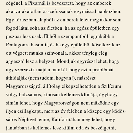
cégénél,
a Pixarnál is bevezetett
, hogy az emberek
akarva-akaratlan összefussanak egymással napközben.
Egy tóruszban alapból az emberek felét még akkor sem
fogod látni soha az életben, ha az egész épületben egy
piszoár lesz csak. Ebből a szempontból leginkább a
Pentagonra hasonlít, és ha egy épületből következik az
ott végzett munka színvonala, akkor tényleg elég
aggasztó lesz a helyzet. Mondjuk egyrészt lehet, hogy
úgy szervezik majd a munkát, hogy ezt a problémát
áthidalják (nem tudom, hogyan!), másrészt
Magyarországról állítólag elképzelhetetlen a Szilícium-
völgy balzsamos, kínosan kellemes klímája, úgyhogy
simán lehet, hogy Magyarországon nem működne egy
ilyen csillagkapu, mert az év felében a közepe egy ködös-
sáros Népliget lenne, Kaliforniában meg lehet, hogy
januárban is kellemes lesz kiülni oda és beszélgetni,