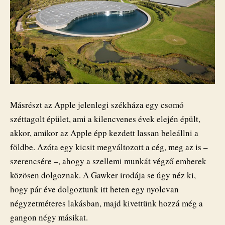
Másrészt az Apple jelenlegi székháza egy csomó
széttagolt épület, ami a kilencvenes évek elején épült,
akkor, amikor az Apple épp kezdett lassan beleállni a
földbe. Azóta egy kicsit megváltozott a cég, meg az is –
szerencsére –, ahogy a szellemi munkát végző emberek
közösen dolgoznak. A Gawker irodája se úgy néz ki,
hogy pár éve dolgoztunk itt heten egy nyolcvan
négyzetméteres lakásban, majd kivettünk hozzá még a
gangon négy másikat.