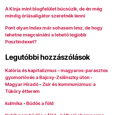
A Kinja mint blogfelület búcsúzik, de én még
mindig óriásaligátor szeretnék lenni
Pont olyan Index már sohasem lesz, de hogy
lehetne megcsinálni a lehető legjobb
Posztindexet?
Legutóbbi hozzászólások
Kalória és kapitalizmus – magyaros-parasztos
gyomorlövés a Bajcsy-Zsilinszky úton -
Magyar Híradó
-
Zsír és kommunizmus: a
Tüköry étterem
kulmika
-
Büdös a föld