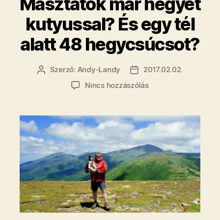
Másztatok már hegyet
kutyussal? És egy tél
alatt 48 hegycsúcsot?
Szerző:
Andy-Landy
2017.02.02.
Bejegyzés
Bejegyzés
szerzője
dátuma
a(z)
Nincs hozzászólás
Másztatok
már
hegyet
kutyussal?
És
egy
tél
alatt
48
hegycsúcsot?
bejegyzéshez