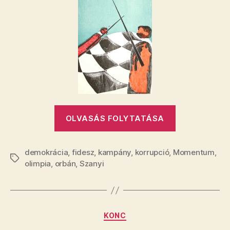
„Félnek”
OLVASÁS FOLYTATÁSA
demokrácia
,
fidesz
,
kampány
,
korrupció
,
Momentum
,
Címkék
olimpia
,
orbán
,
Szanyi
Kategóriák
KONC