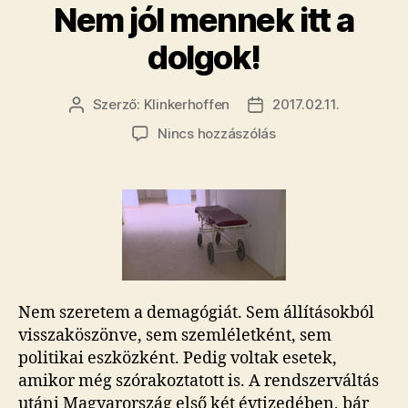
Nem jól mennek itt a
dolgok!
Szerző:
Klinkerhoffen
2017.02.11.
Bejegyzés
Bejegyzés
szerzője
dátuma
a(z)
Nincs hozzászólás
Nem
jól
mennek
itt
a
dolgok!
bejegyzéshez
Nem szeretem a demagógiát. Sem állításokból
visszaköszönve, sem szemléletként, sem
politikai eszközként. Pedig voltak esetek,
amikor még szórakoztatott is. A rendszerváltás
utáni Magyarország első két évtizedében, bár