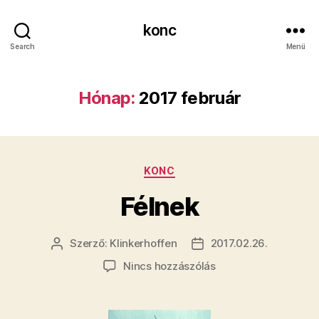
konc
Search
Menü
Hónap:
2017 február
Kategóriák
KONC
Félnek
Szerző:
Klinkerhoffen
2017.02.26.
Bejegyzés
Bejegyzés
szerzője
dátuma
a(z)
Nincs hozzászólás
Félnek
bejegyzéshez