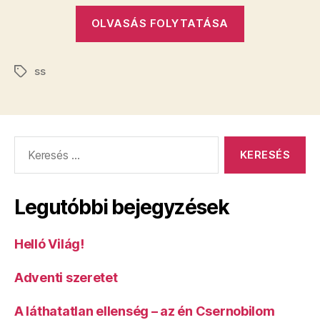
„Másztatok
OLVASÁS FOLYTATÁSA
már
hegyet
ss
kutyussal?
Címkék
És
egy
tél
Keresés:
alatt
48
hegycsúcsot
Legutóbbi bejegyzések
Helló Világ!
Adventi szeretet
A láthatatlan ellenség – az én Csernobilom