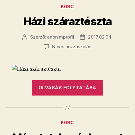
23
Kategóriák
KONC
éve
egy
Házi száraztészta
orosz
család
Szerző:
anonimprofil
2017.02.04.
Bejegyzés
Bejegyzés
egyenrangú
szerzője
dátuma
a(z)
Nincs hozzászólás
tagja”
Házi
száraztészta
bejegyzéshez
„Házi
OLVASÁS FOLYTATÁSA
száraztészta
Kategóriák
KONC