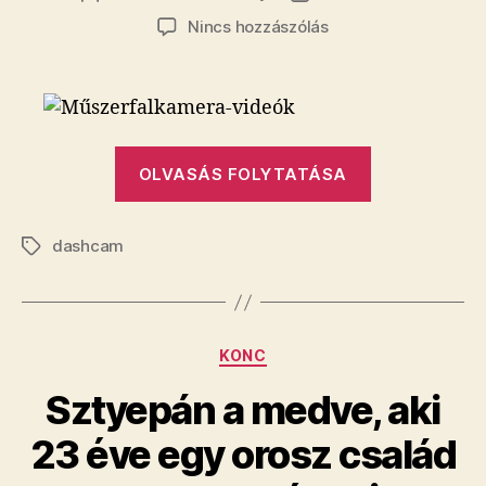
szerzője
dátuma
a(z)
Nincs hozzászólás
Műszerfalkamera-
videók
bejegyzéshez
„Műszerfal
OLVASÁS FOLYTATÁSA
videók”
dashcam
Címkék
Kategóriák
KONC
Sztyepán a medve, aki
23 éve egy orosz család