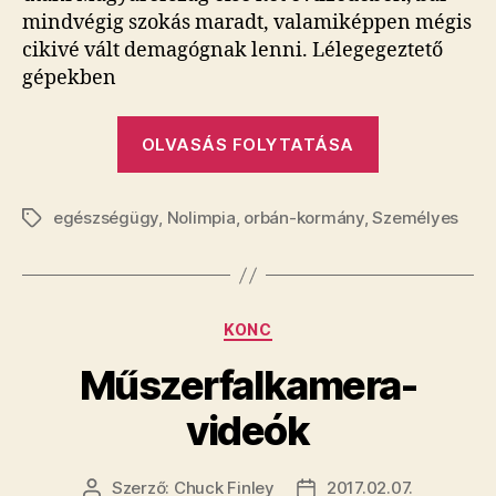
mindvégig szokás maradt, valamiképpen mégis
cikivé vált demagógnak lenni. Lélegegeztető
gépekben
„Nem
OLVASÁS FOLYTATÁSA
jól
mennek
egészségügy
,
Nolimpia
,
orbán-kormány
,
Személyes
itt
Címkék
a
dolgok!”
Kategóriák
KONC
Műszerfalkamera-
videók
Szerző:
Chuck Finley
2017.02.07.
Bejegyzés
Bejegyzés