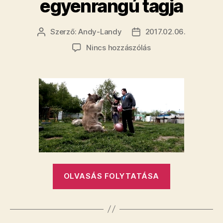
egyenrangú tagja
Szerző:
Andy-Landy
2017.02.06.
Bejegyzés
Bejegyzés
szerzője
dátuma
a(z)
Nincs hozzászólás
Sztyepán
a
medve,
aki
23
éve
egy
orosz
család
egyenrangú
tagja
„Sztyepán
OLVASÁS FOLYTATÁSA
bejegyzéshez
a
medve,
aki