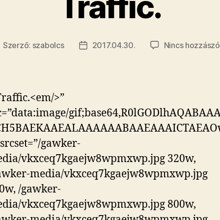
Traffic.
Szerző:
szabolcs
2017.04.30.
Nincs hozzászó
ejegyzés
Bejegyzés
zerzője
dátuma