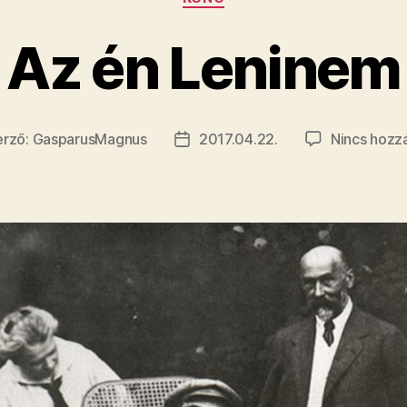
kiállítás”
Az én Leninem
erző:
GasparusMagnus
2017.04.22.
Nincs hozz
gyzés
Bejegyzés
ője
dátuma