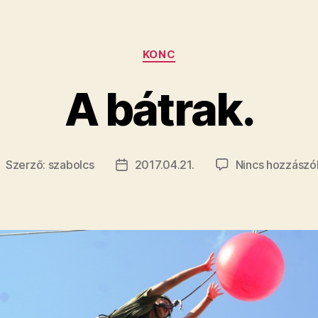
Kategóriák
KONC
A bátrak.
Szerző:
szabolcs
2017.04.21.
Nincs hozzászó
ejegyzés
Bejegyzés
zerzője
dátuma