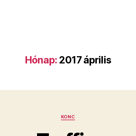
Hónap:
2017 április
Kategóriák
KONC