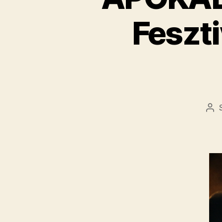
Feszti
Be
sze