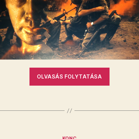
„APOKAL
OLVASÁS FOLYTATÁSA
MOST!
Fotóutca
Fesztivál
és
Vittorio
Storaro
Kategóriák
KONC