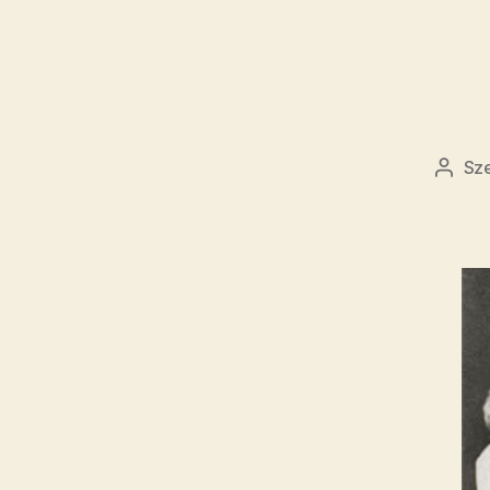
Sz
Beje
szerz