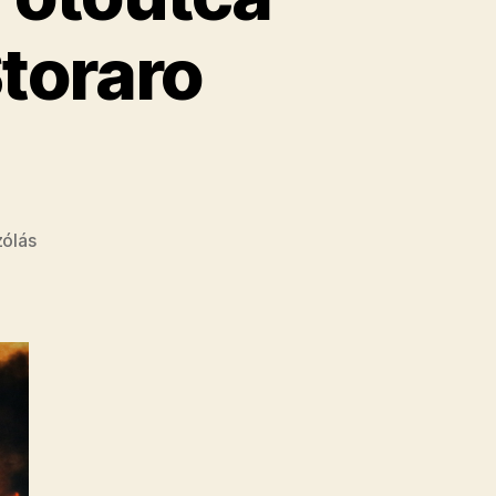
Storaro
a(z)
zólás
APOKALIPSZIS
MOST!
Fotóutca
Fesztivál
és
Vittorio
Storaro
kiállítás
bejegyzéshez