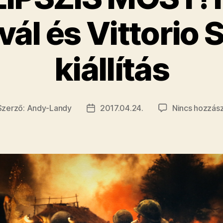
vál és Vittorio 
kiállítás
Szerző:
Andy-Landy
2017.04.24.
Nincs hozzás
jegyzés
Bejegyzés
rzője
dátuma