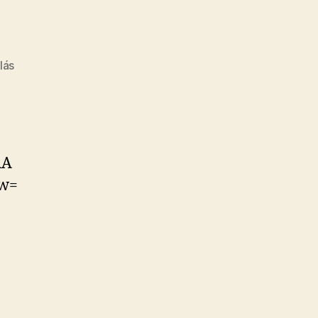
a(z)
lás
Traffic.
bejegyzéshez