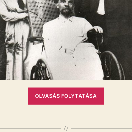
„Az
OLVASÁS FOLYTATÁSA
én
Leninem