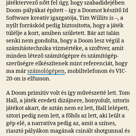
játéktervező nőtt fel úgy, hogy szabadidejében
Doom-pályákat épített – így a Doomot készítő Id
Software kreatív igazgatója, Tim Willits is –, a
nyílt forráskód pedig biztosította, hogy a játék
túlélje a kort, amiben született. Bár azt talán
senki nem gondolta, hogy a Doom lesz végül a
számítástechnika vízmértéke, a szoftver, amit
minden létező számítógépre és számítógép-
szerűségre elkészítenek mint referenciát, hogy
ma már
számológépen
, mobiltelefonon és VIC-
20-on is elfusson.
A Doom primitív volt és így művészetté lett. Tom
Hall, a játék eredeti dizájnere, bonyolult, sztoris
játékot akart, de aztán nem ez lett, Hall lelépett,
sztori pedig nem lett, a főhős az lett, aki leült a
gép elé, a narratíva pedig az, amit a színes,
riasztó pályákon magának csinált shotgunnal és