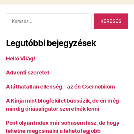
Keresés:
Legutóbbi bejegyzések
Helló Világ!
Adventi szeretet
A láthatatlan ellenség – az én Csernobilom
A Kinja mint blogfelület búcsúzik, de én még
mindig óriásaligátor szeretnék lenni
Pont olyan Index már sohasem lesz, de hogy
lehetne megcsinálni a lehető legjobb