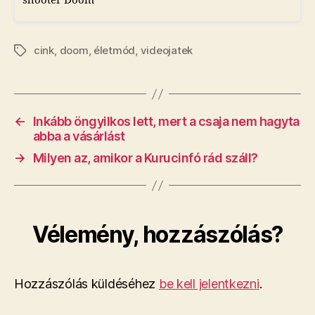
shooter Doom
cink
,
doom
,
életmód
,
videojatek
Címkék
←
​Inkább öngyilkos lett, mert a csaja nem hagyta
abba a vásárlást
→
​Milyen az, amikor a Kurucinfó rád száll?
Vélemény, hozzászólás?
Hozzászólás küldéséhez
be kell jelentkezni
.