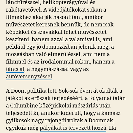
láncfűrésszel, helikopterágyúval és
rakétavetővel. A videójátékokat sokan a
filmekhez akarják hasonlítani, amikor
művészetet keresnek bennük, de nemcsak
képekkel és szavakkal lehet művészetet
készíteni, hanem azzal a valamivel is, ami
például egy jó doomozásban jelenik meg, a
mozgásban való elmerüléssel, ami nem a
filmmel és az irodalommal rokon, hanem a
tánccal
, a hegymászással vagy az
autóversenyzéssel
.
A Doom politika lett. Sok-sok éven át okolták a
játékot az erőszak terjedéséért, a folyamat talán
a Columbine középiskolai mészárlás után
teljesedett ki, amikor kiderült, hogy a kamasz
gyilkosok nagy rajongói voltak a Doomnak,
egyikük még
pályákat is tervezett hozzá
. Ha