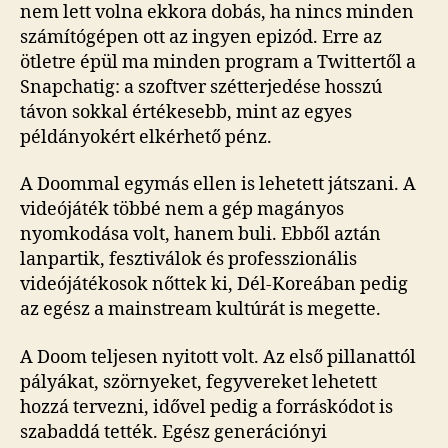
nem lett volna ekkora dobás, ha nincs minden
számítógépen ott az ingyen epizód. Erre az
ötletre épül ma minden program a Twittertől a
Snapchatig: a szoftver szétterjedése hosszú
távon sokkal értékesebb, mint az egyes
példányokért elkérhető pénz.
A Doommal egymás ellen is lehetett játszani. A
videójáték többé nem a gép magányos
nyomkodása volt, hanem buli. Ebből aztán
lanpartik, fesztiválok és professzionális
videójátékosok nőttek ki, Dél-Koreában pedig
az egész a mainstream kultúrát is megette.
A Doom teljesen nyitott volt. Az első pillanattól
pályákat, szörnyeket, fegyvereket lehetett
hozzá tervezni, idővel pedig a forráskódot is
szabaddá tették. Egész generációnyi