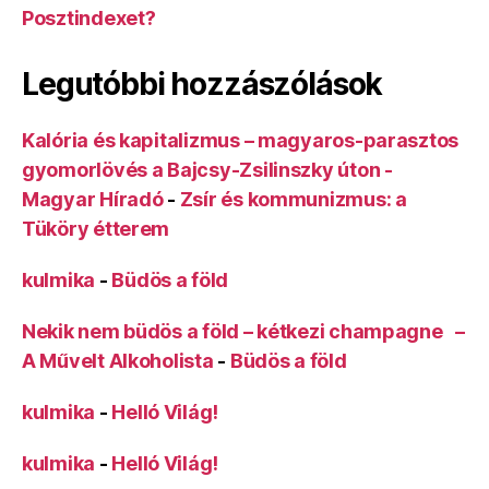
Posztindexet?
Legutóbbi hozzászólások
Kalória és kapitalizmus – magyaros-parasztos
gyomorlövés a Bajcsy-Zsilinszky úton -
Magyar Híradó
-
Zsír és kommunizmus: a
Tüköry étterem
kulmika
-
Büdös a föld
Nekik nem büdös a föld – kétkezi champagne –
A Művelt Alkoholista
-
Büdös a föld
kulmika
-
Helló Világ!
kulmika
-
Helló Világ!