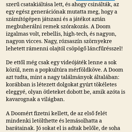
szerű csatakiáltása lett, és ahogy csinálták, az
egy egész generációnak mutatta meg, hogy a
számítógépen játszani és a játékot aztán
megbuherálni remek szórakozás. A Doom
izgalmas volt, rebellis, high-tech, és nagyon,
nagyon vicces. Nagy, rózsaszín szörnyekre
lehetett rámenni olajtól csöpögő láncfűrésszel!
De ettől még csak egy videójáték lenne a sok
közül, nem a popkultúra mérföldköve. A Doom
azt tudta, mint a nagy találmányok általában:
korábban is létezett dolgokat gyúrt tökéletes
eleggyé, olyan ötleteket dobott be, amik azóta is
kavarognak a világban.
A Doomért fizetni kellett, de az első felét
mindenki letölthette és lemásolhatta a
barátainak. Jó sokat el is adtak belőle, de soha