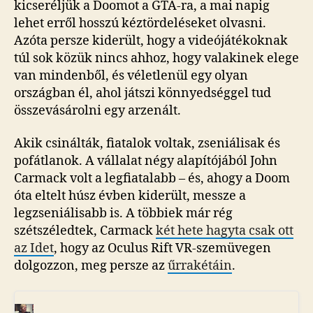
kicseréljük a Doomot a GTA-ra, a mai napig
lehet erről hosszú kéztördeléseket olvasni.
Azóta persze kiderült, hogy a videójátékoknak
túl sok közük nincs ahhoz, hogy valakinek elege
van mindenből, és véletlenül egy olyan
országban él, ahol játszi könnyedséggel tud
összevásárolni egy arzenált.
Akik csinálták, fiatalok voltak, zseniálisak és
pofátlanok. A vállalat négy alapítójából John
Carmack volt a legfiatalabb – és, ahogy a Doom
óta eltelt húsz évben kiderült, messze a
legzseniálisabb is. A többiek már rég
szétszéledtek, Carmack
két hete hagyta csak ott
az Idet
, hogy az Oculus Rift VR-szemüvegen
dolgozzon, meg persze az
űrrakétáin
.