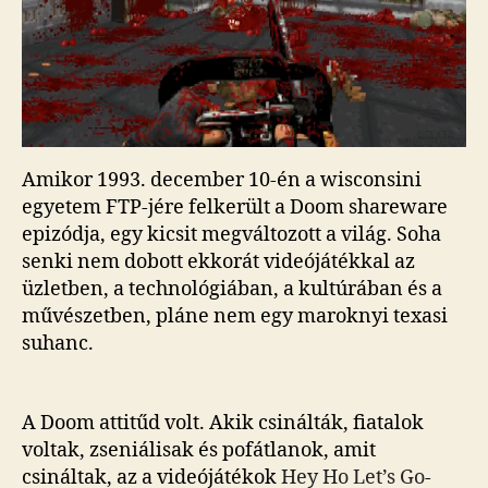
Amikor 1993. december 10-én a wisconsini
egyetem FTP-jére felkerült a Doom shareware
epizódja, egy kicsit megváltozott a világ. Soha
senki nem dobott ekkorát videójátékkal az
üzletben, a technológiában, a kultúrában és a
művészetben, pláne nem egy maroknyi texasi
suhanc.
A Doom attitűd volt. Akik csinálták, fiatalok
voltak, zseniálisak és pofátlanok, amit
csináltak, az a videójátékok
Hey Ho Let’s Go
-