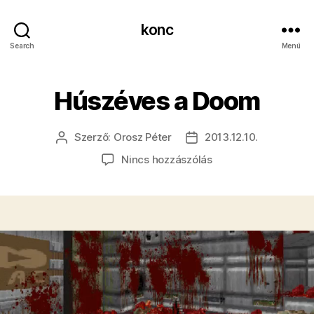
konc
Search
Menü
Húszéves a Doom
Szerző:
Orosz Péter
2013.12.10.
Bejegyzés
Bejegyzés
szerzője
dátuma
a(z)
Nincs hozzászólás
Húszéves
a
Doom
bejegyzéshez