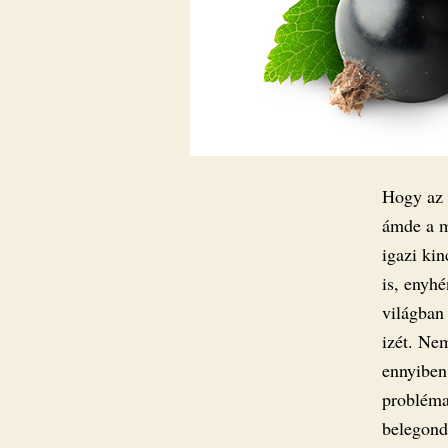
Hogy az 
ámde a m
igazi ki
is, enyh
világban
izét. Ne
ennyiben
probléma.
belegond