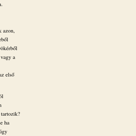
m.
k azon,
rből
yökérből
t vagy a
az első
ól
n
 tartozik?
de ha
 úgy