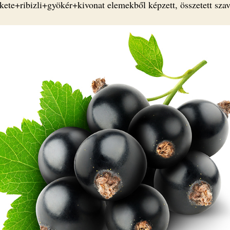
ekete+ribizli+gyökér+kivonat elemekből képzett, összetett sza