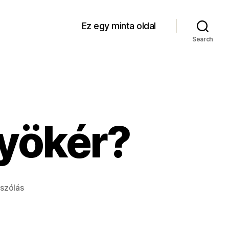
Ez egy minta oldal
Search
gyökér?
a(z)
szólás
Mire
jó
egy