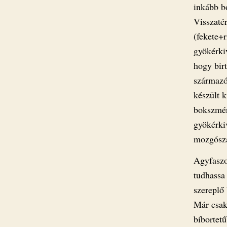
inkább b
Visszaté
(fekete+
gyökérkiv
hogy birt
származó
készült k
bokszmér
gyökérkiv
mozgósza
Agyfaszo
tudhassa
szereplő 
Már csak
bíbortet