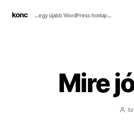
konc
...egy újabb WordPress honlap...
Mire j
Sz
Beje
szer