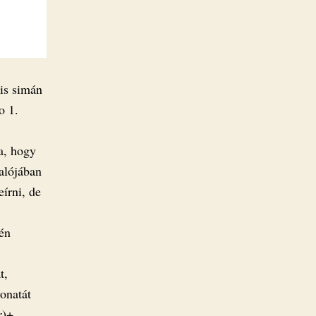
 is simán
o 1.
va, hogy
alójában
írni, de
én
t,
vonatát
r)+