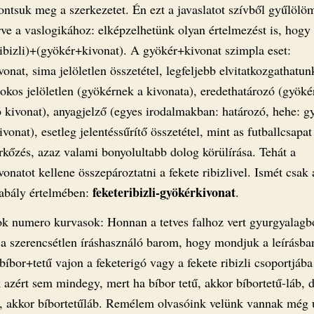
ontsuk meg a szerkezetet. Én ezt a javaslatot szívből gyűlölö
rve a vaslogikához: elképzelhetünk olyan értelmezést is, hogy
ribizli)+(gyökér+kivonat). A gyökér+kivonat szimpla eset:
onat, sima jelöletlen összetétel, legfeljebb elvitatkozgathatun
okos jelöletlen (gyökérnek a kivonata), eredethatározó (gyöké
 kivonat), anyagjelző (egyes irodalmakban: határozó, hehe: g
ivonat), esetleg jelentéssűrítő összetétel, mint as futballcsapa
kőzés, azaz valami bonyolultabb dolog körülírása. Tehát a
onatot kellene összepároztatni a fekete ribizlivel. Ismét csak 
feketeribizli-gyökérkivonat
bály értelmében:
.
k numero kurvasok: Honnan a tetves falhoz vert gyurgyalagb
 a szerencsétlen íráshasználó barom, hogy mondjuk a leírásba
bíbor+tetű vajon a feketerigó vagy a fekete ribizli csoportjába
 azért sem mindegy, mert ha bíbor tetű, akkor bíbortetű-láb, 
ű, akkor bíbortetűláb. Remélem olvasóink velünk vannak még