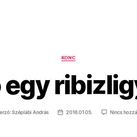
Kategóriák
KONC
ó egy ribizli
erző:
Széplábi András
2016.01.05.
Nincs hozzá
gyzés
Bejegyzés
zője
dátuma