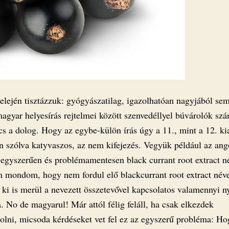
elején tisztázzuk: gyógyászatilag, igazolhatóan nagyjából se
agyar helyesírás rejtelmei között szenvedéllyel búvárolók sz
ncs a dolog. Hogy az egybe-külön írás úgy a 11., mint a 12. k
én szólva katyvaszos, az nem kifejezés. Vegyük például az ang
 egyszerűen és problémamentesen black currant root extract n
m mondom, hogy nem fordul elő blackcurrant root extract néve
 ki is merül a nevezett összetevővel kapcsolatos valamennyi ny
 No de magyarul! Már attól félig feláll, ha csak elkezdek
olni, micsoda kérdéseket vet fel ez az egyszerű probléma: H