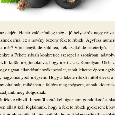
az elején. Habár valószínűleg még a jó helyesírók nagy része
izlinek írná, ez a növény bezony fekete ribizli. Agyfasz numer
t mér? Vörösfenyő, de zöld tea, kék szajkó de feketerigó.
nkre a Fekete ribizli konkretice szerepel a szótárban, adatol
ibizli, külön megindokolva, hogy mert csak. Komolyan. Oké, v
ogy ugyan állandósult szókapcsolat, tehát lehetne éppen egybe
, hagyományból mégsem. Hogy a fekete ribizli mitől élvezi a
y oltalmát, miközben a falióra meg mégsem, annak kiderítés
zádjaink még dolgoznak.
t fekete ribizli. Innentől ketté kell ágaztatni gondolkodásunka
n állást kell foglalnunk, hogy a fekete ribizli gyökerének ki
 is értelmezzük. Ha úgy véljük, hogy ((fekete+ribizli)+gyöké