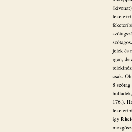
(kivonat)
fekete+r
feketerib
szótagsz
szótagos
jelek és
igen, de
telekiné
csak. Oh
8 szótag 
hulladék
176.). H
feketeri
feket
így
mozgósza