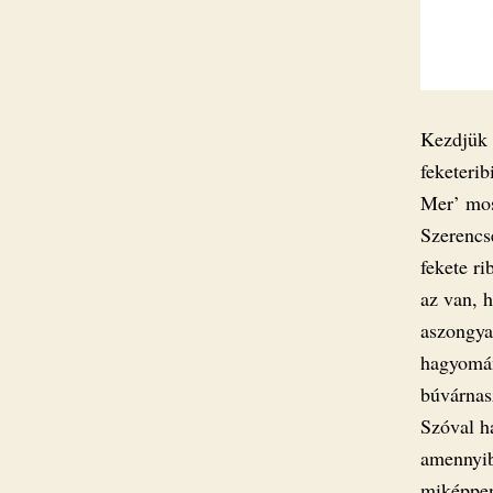
Kezdjük 
feketerib
Mer’ mos
Szerencsé
fekete r
az van, h
aszongya
hagyomán
búvárnas
Szóval há
amennyibe
miképpen