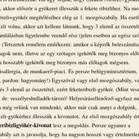
, akkor először a gyökeret illesszük a fekete ribizlihez. Na mo
ibizli+gyökér megítéléséhez elég az 1. mozgószabály. Ha eset
izli volna, akkor azt kellene látnunk, hogy 3 elemű az összetét
ámlálásban figyelembe veendő rész (jelen esetben az egész szó
. (Tetszetek remélem emlékezni: amikor a képzők beleszámíta
 ragok nem, illetve az egy szótagos igekötők meg bizonyos elő
 a hosszabb igekötők meg bizonyos más előtagok mégsem.
zisallergia, de munkaerő-piaci. És persze belügyminisztérium,
, pardon: hagyomány!) Egyszóval vagy első mozgószabály, v
és 3 elemű az összetétel, ezért feketeribizli-gyökér. (Mint ves
, de: veszélyeshulladék-tározó! Helyesírásellenőrző-agyfasz 
a még velünk van mindenki, akkor már csak annyi a dolgunk,
bizli-gyökérhez illesszük a kivonatot. Az első mozgószabály é
eribizligyökér-kivonat
lesz a megoldás. Persze ugyanez a
bály azt is javasolja, hogy ha nagyon hosszú vagy értelmetlen