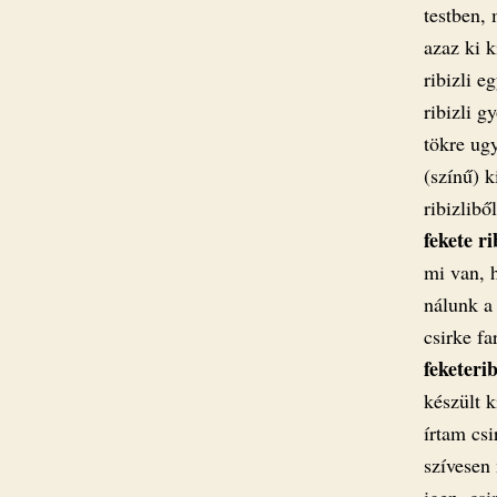
testben,
azaz ki k
ribizli e
ribizli 
tökre ugy
(színű) k
ribizlib
fekete
ri
mi van, h
nálunk a
csirke f
feketeri
készült 
írtam csi
szívesen
igen, csi