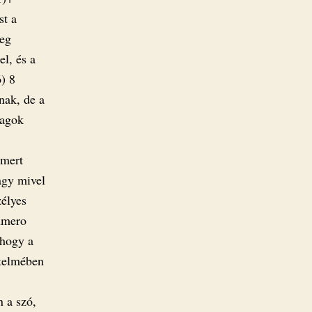
st a
leg
el, és a
) 8
nak, de a
tagok
 mert
agy mivel
zélyes
numero
 hogy a
rtelmében
 a szó,