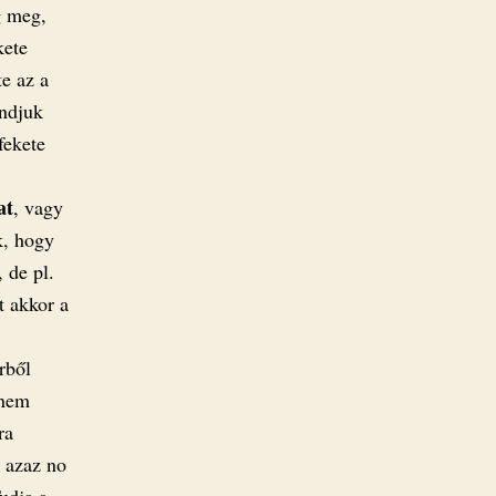
g meg,
kete
te az a
ondjuk
fekete
at
, vagy
k, hogy
 de pl.
t akkor a
rből
 nem
ra
, azaz no
udja a