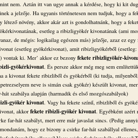
 mint nem. Aztán itt van ugye annak a kérdése, hogy ki kit du
inek a jelzője. Ha ugyanis történetesen nem tudjuk, hogy a fe
gy létező növény, akkor akár azt is gondolhatnánk, hogy a feke
gyökérkivonatának, esetleg a ribizligyökér kivonatának (ami m
anaz, de mégis: logikailag egészen más) jelzője, azaz ez egy 
ivonat (esetleg gyökérkivonat), amit ribizligyökérből (esetleg:
fekete ribizligyökér-kivon
ől) vontak ki. Mer’ akkor ez bezony
bizli-gyökérkivonat
. És persze akkor még meg sem említettü
a a kivonat fekete ribizliből és gyökérből (ki tudja, milyenből,
 petrezselyem neve is simán csak gyökér) készült kivonat, mer
ar-hát szabálya alapján (harmadik és első mozgószabályok)
bizli-gyökér kivonat
. Vagy ha fekete színű, ribizliből és gyöké
fekete ribizli-gyökér kivonat
kivonat, akkor
. Egyébként azért
rke far-hát szabályt, mert erre már javaslat sincs. (Pedig annyi
 mondanám, hogy ez bizony a csirke far-hát szabállyal ellenes
rkefarhátszabály-ellenes? Vagy csirke farhátszabály-ellenes? T