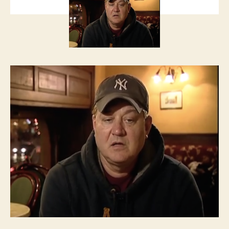
katonatársa
bejegyzéshez