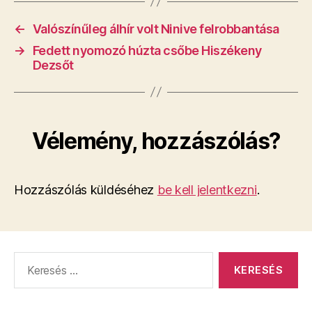
←
Valószínűleg álhír volt Ninive felrobbantása
→
Fedett nyomozó húzta csőbe Hiszékeny
Dezsőt
Vélemény, hozzászólás?
Hozzászólás küldéséhez
be kell jelentkezni
.
Keresés: