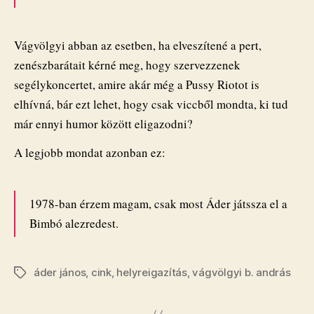
Vágvölgyi abban az esetben, ha elveszítené a pert,
zenészbarátait kérné meg, hogy szervezzenek
segélykoncertet, amire akár még a Pussy Riotot is
elhívná, bár ezt lehet, hogy csak viccből mondta, ki tud
már ennyi humor között eligazodni?
A legjobb mondat azonban ez:
1978-ban érzem magam, csak most Áder játssza el a
Bimbó alezredest.
áder jános
,
cink
,
helyreigazítás
,
vágvölgyi b. andrás
Címkék