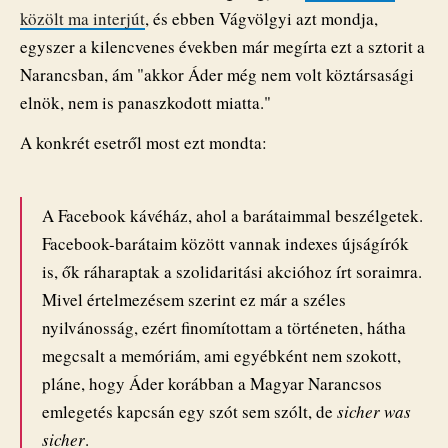
közölt ma interjút
, és ebben Vágvölgyi azt mondja,
egyszer a kilencvenes években már megírta ezt a sztorit a
Narancsban, ám "akkor Áder még nem volt köztársasági
elnök, nem is panaszkodott miatta."
A konkrét esetről most ezt mondta:
A Facebook kávéház, ahol a barátaimmal beszélgetek.
Facebook-barátaim között vannak indexes újságírók
is, ők ráharaptak a szolidaritási akcióhoz írt soraimra.
Mivel értelmezésem szerint ez már a széles
nyilvánosság, ezért finomítottam a történeten, hátha
megcsalt a memóriám, ami egyébként nem szokott,
pláne, hogy Áder korábban a Magyar Narancsos
emlegetés kapcsán egy szót sem szólt, de
sicher was
sicher
.