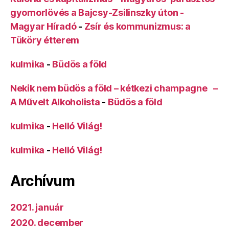
gyomorlövés a Bajcsy-Zsilinszky úton -
Magyar Híradó
-
Zsír és kommunizmus: a
Tüköry étterem
kulmika
-
Büdös a föld
Nekik nem büdös a föld – kétkezi champagne –
A Művelt Alkoholista
-
Büdös a föld
kulmika
-
Helló Világ!
kulmika
-
Helló Világ!
Archívum
2021. január
2020. december