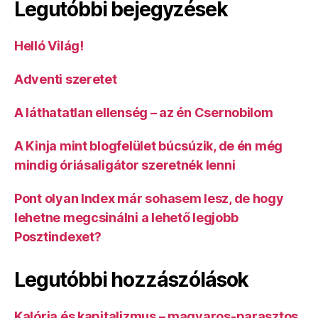
Legutóbbi bejegyzések
Helló Világ!
Adventi szeretet
A láthatatlan ellenség – az én Csernobilom
A Kinja mint blogfelület búcsúzik, de én még
mindig óriásaligátor szeretnék lenni
Pont olyan Index már sohasem lesz, de hogy
lehetne megcsinálni a lehető legjobb
Posztindexet?
Legutóbbi hozzászólások
Kalória és kapitalizmus – magyaros-parasztos