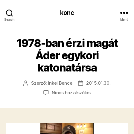
konc
Search
Menü
1978-ban érzi magát
Áder egykori
katonatársa
Szerző:
Inkei Bence
2015.01.30.
Bejegyzés
Bejegyzés
szerzője
dátuma
a(z)
Nincs hozzászólás
1978-
ban
érzi
magát
Áder
egykori