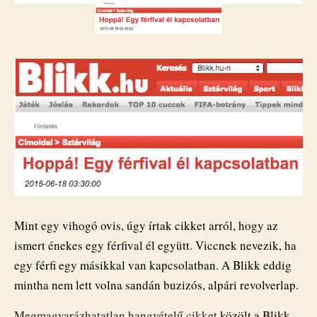
a
bulvárlap
bejegyzéshez
Mint egy vihogó ovis, úgy írtak cikket arról, hogy az
ismert énekes egy férfival él együtt. Viccnek nevezik, ha
egy férfi egy másikkal van kapcsolatban. A Blikk eddig
mintha nem lett volna sandán buzizós, alpári revolverlap.
Megmagyarázhatatlan hangvételű cikket
közölt a Blikk