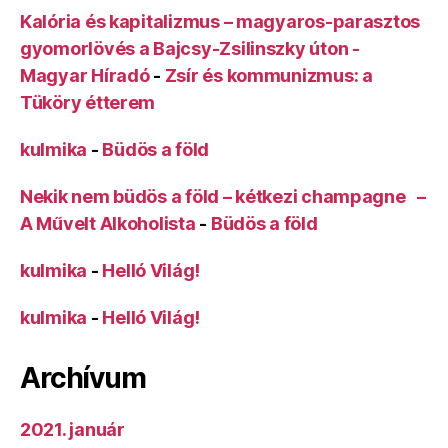
Kalória és kapitalizmus – magyaros-parasztos
gyomorlövés a Bajcsy-Zsilinszky úton -
Magyar Híradó
-
Zsír és kommunizmus: a
Tüköry étterem
kulmika
-
Büdös a föld
Nekik nem büdös a föld – kétkezi champagne –
A Művelt Alkoholista
-
Büdös a föld
kulmika
-
Helló Világ!
kulmika
-
Helló Világ!
Archívum
2021. január