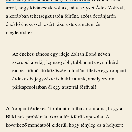
arról, hogy kíváncsiak voltak, mi a helyzet Ádok Zolival,
a korábban tehetségkutatón feltűnt, azóta óceánjárón
éneklő énekessel, ezért rákerestek a neten, és
meglepődtek:
Az énekes-táncos egy ideje Zoltan Bond néven
szerepel a világ legnagyobb, több mint egymilliárd
embert tömörítő közösségi oldalán, illetve egy roppant
érdekes bejegyzésre is bukkantunk, amely szerint
párkapcsolatban él egy ausztrál férfival!
A “roppant érdekes” fordulat mintha arra utalna, hogy a
Blikknek problémát okoz a férfi-férfi kapcsolat. A
következő mondatból kiderül, hogy tényleg ez a helyzet: