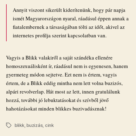
Annyit viszont sikerült kiderítenünk, hogy pár napja
ismét Magyarországon nyaral, ráadásul éppen annak a
fiatalembernek a társaságában tölti az időt, akivel az
internetes profilja szerint kapcsolatban van.
Vagyis a Blikk valakiről a saját szándéka ellenére
homoszexuálisként ír, ráadásul nem is egyenesen, hanem
gyermeteg módon sejtetve. Ezt nem is értem, vagyis
értem, de a Blikk eddig mintha nem lett volna buzizós,
alpári revolverlap. Hát most az lett, innen gratulálunk
hozzá, további jó lebuktatásokat és szívből jövő
hahotázásokat minden blikkes buzivadásznak!
blikk
,
buzizás
,
cink
Címkék