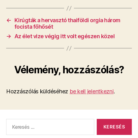
←
Kirúgták a hervasztó thaiföldi orgia három
focista főhősét
→
Az élet vize végig itt volt egészen közel
Vélemény, hozzászólás?
Hozzászólás küldéséhez
be kell jelentkezni
.
Keresés: