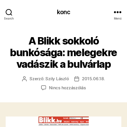
konc
Search
Menü
A Blikk sokkoló
bunkósága: melegekre
vadászik a bulvárlap
Szerző:
Szily László
2015.06.18.
Bejegyzés
Bejegyzés
szerzője
dátuma
a(z)
Nincs hozzászólás
A
Blikk
sokkoló
bunkósága:
melegekre
vadászik