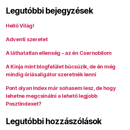
Legutóbbi bejegyzések
Helló Világ!
Adventi szeretet
A láthatatlan ellenség – az én Csernobilom
A Kinja mint blogfelület búcsúzik, de én még
mindig óriásaligátor szeretnék lenni
Pont olyan Index már sohasem lesz, de hogy
lehetne megcsinálni a lehető legjobb
Posztindexet?
Legutóbbi hozzászólások