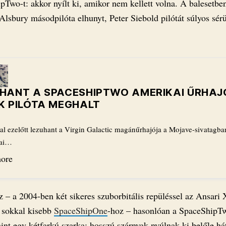
pTwo-t: akkor nyílt ki, amikor nem kellett volna. A balesetbe
Alsbury másodpilóta elhunyt, Peter Siebold pilótát súlyos sér
HANT A SPACESHIPTWO AMERIKAI ŰRHAJÓ
K PILÓTA MEGHALT
al ezelőtt lezuhant a Virgin Galactic magánűrhajója a Mojave-sivatagba
iai…
ore
 – a 2004-ben két sikeres szuborbitális repüléssel az Ansari 
, sokkal kisebb
SpaceShipOne
-hoz – hasonlóan a SpaceShipTw
int egy kétfarkú szarka: hosszú szárnyak nyúlnak ki belőle há