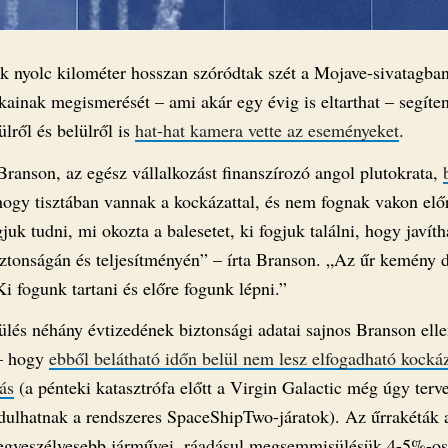
k nyolc kilométer hosszan szóródtak szét a Mojave-sivatagba
kainak megismerését – ami akár egy évig is eltarthat – segíten
lről és belülről is
hat-hat kamera vette az eseményeket
.
Branson, az egész vállalkozást finanszírozó angol plutokrata,
hogy tisztában vannak a kockázattal, és nem fognak vakon el
uk tudni, mi okozta a balesetet, ki fogjuk találni, hogy javít
iztonságán és teljesítményén” – írta Branson. „Az űr kemény d
i fogunk tartani és előre fogunk lépni.”
ülés néhány évtizedének biztonsági adatai sajnos Branson ell
– hogy
ebből belátható időn belül nem lesz elfogadható kocká
ás
(a pénteki katasztrófa előtt a Virgin Galactic még úgy terve
ndulhatnak a rendszeres SpaceShipTwo-járatok). Az űrrakéták 
egveszélyesebb járművei, ráadásul megsemmisülésük 4-5%-os