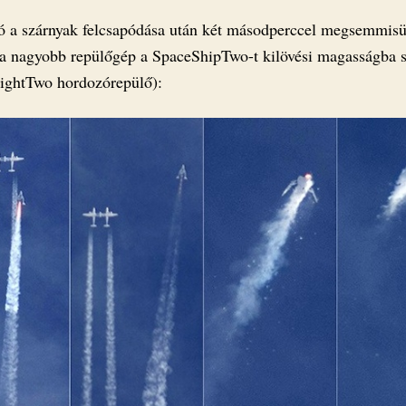
ó a szárnyak felcsapódása után két másodperccel megsemmisül
a nagyobb repülőgép a SpaceShipTwo-t kilövési magasságba sz
ghtTwo hordozórepülő):