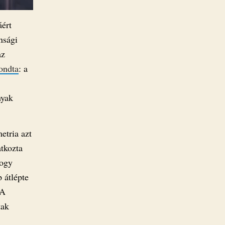
áért
nsági
az
mondta
: a
nyak
etria azt
atkozta
hogy
 átlépte
 A
tak