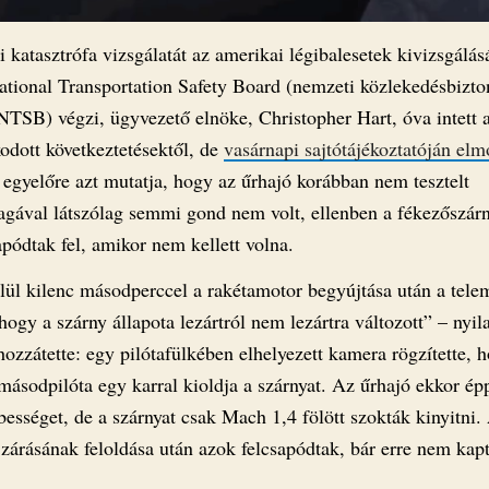
 katasztrófa vizsgálatát az amerikai légibalesetek kivizsgálás
National Transportation Safety Board (nemzeti közlekedésbizto
 NTSB) végzi, ügyvezető elnöke, Christopher Hart, óva intett 
odott következtetésektől, de
vasárnapi sajtótájékoztatóján el
 egyelőre azt mutatja, hogy az űrhajó korábban nem tesztelt
gával látszólag semmi gond nem volt, ellenben a fékezőszár
pódtak fel, amikor nem kellett volna.
lül kilenc másodperccel a rakétamotor begyújtása után a telem
hogy a szárny állapota lezártról nem lezártra változott” – nyil
hozzátette: egy pilótafülkében elhelyezett kamera rögzítette, 
ásodpilóta egy karral kioldja a szárnyat. Az űrhajó ekkor épp
ességet, de a szárnyat csak Mach 1,4 fölött szokták kinyitni.
 zárásának feloldása után azok felcsapódtak, bár erre nem kap