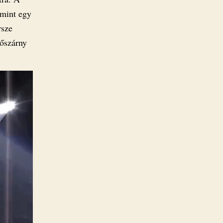
 mint egy
rsze
zőszárny