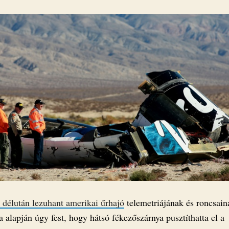
 délután lezuhant amerikai űrhajó
telemetriájának és roncsain
a alapján úgy fest, hogy hátsó fékezőszárnya pusztíthatta el a