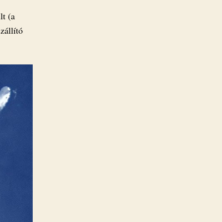
t (a
állító