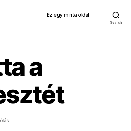
Ez egy minta oldal
Search
ta a
sztét
a(z)
ólás
A