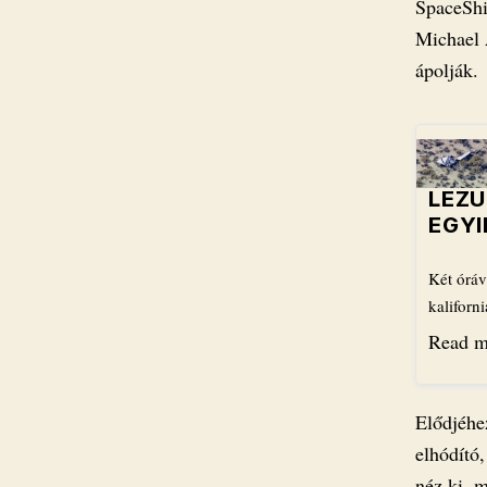
SpaceShi
Michael 
ápolják.
LEZU
EGYI
Két óráv
kaliforn
Read m
Elődjéhez
elhódító
néz ki, m