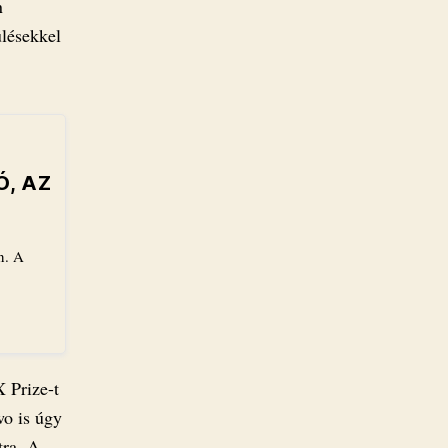
n
ülésekkel
, AZ
n. A
X Prize-t
o is úgy
tra. A