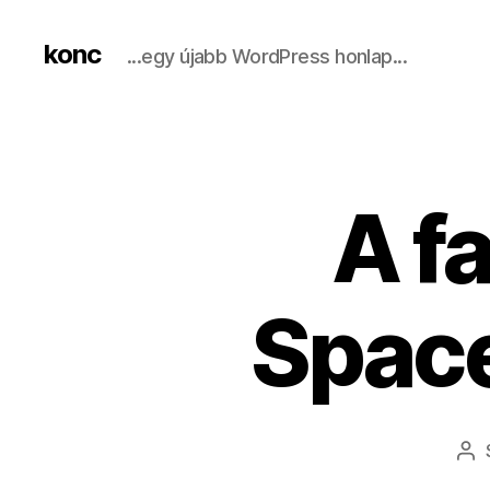
konc
...egy újabb WordPress honlap...
A f
Spac
Be
sz