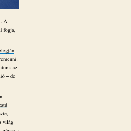
n. A
i fogja,
blogján
őremenni.
hatunk az
ió – de
en
zatú
zte,
a világ
 aránya a