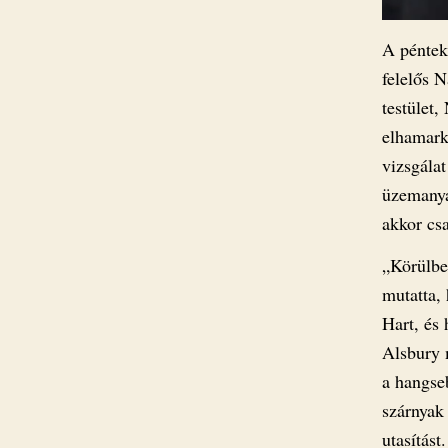
A pénteki
felelős 
testület,
elhamark
vizsgálat
üzemanya
akkor csa
„Körülbe
mutatta, 
Hart, és 
Alsbury m
a hangseb
szárnyak
utasítást.