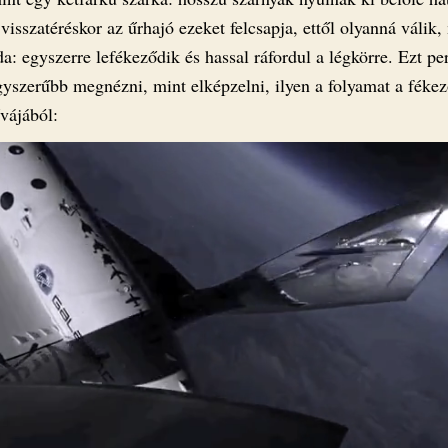
visszatéréskor az űrhajó ezeket felcsapja, ettől olyanná válik,
da: egyszerre lefékeződik és hassal ráfordul a légkörre. Ezt pe
gyszerűbb megnézni, mint elképzelni, ilyen a folyamat a féke
vájából: