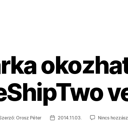
arka okozhat
eShipTwo ve
Szerző:
Orosz Péter
2014.11.03.
Nincs hozzász
jegyzés
Bejegyzés
erzője
dátuma