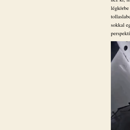
légkörbe 
tollaslab
sokkal e
perspektí