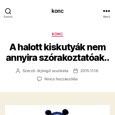
konc
Search
Menü
Kategóriák
KONC
A halott kiskutyák nem
annyira szórakoztatóak..
Szerző:
őrjöngő szurikáta
2015.11.16.
Bejegyzés
Bejegyzés
szerzője
dátuma
a(z)
Nincs hozzászólás
A
halott
kiskutyák
nem
annyira
szórakoztatóak..