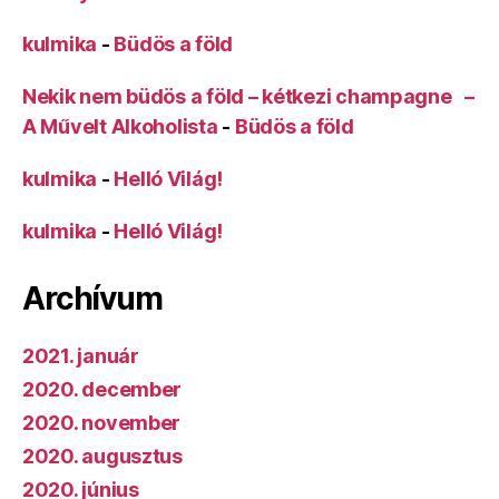
kulmika
-
Büdös a föld
Nekik nem büdös a föld – kétkezi champagne –
A Művelt Alkoholista
-
Büdös a föld
kulmika
-
Helló Világ!
kulmika
-
Helló Világ!
Archívum
2021. január
2020. december
2020. november
2020. augusztus
2020. június