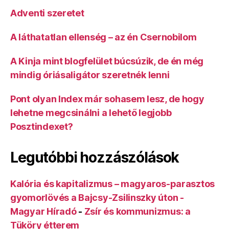
Adventi szeretet
A láthatatlan ellenség – az én Csernobilom
A Kinja mint blogfelület búcsúzik, de én még
mindig óriásaligátor szeretnék lenni
Pont olyan Index már sohasem lesz, de hogy
lehetne megcsinálni a lehető legjobb
Posztindexet?
Legutóbbi hozzászólások
Kalória és kapitalizmus – magyaros-parasztos
gyomorlövés a Bajcsy-Zsilinszky úton -
Magyar Híradó
-
Zsír és kommunizmus: a
Tüköry étterem