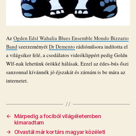
Az
Ogden Edsl Wahalia Blues Ensemble Mondo Bizzario
Band
szerzeményét
Dr Demento
rádióműsora indította el
a világsiker felé, a csodálatos videóklippért pedig Goldn
Wlf-nak lehetünk örökké hálásak. Ezzel az édes-bús őszi
sanzonnal kívánnék jó éjszakát és zárnám is be mára az
internetet.
←
Márpedig a fociból világéletemben
kimaradtam
→
​Olvastál már kortárs magyar közéleti