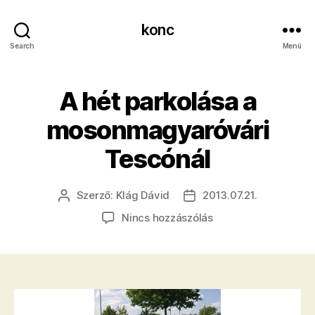
konc
Search
Menü
A hét parkolása a
mosonmagyaróvári
Tescónál
Szerző:
Klág Dávid
2013.07.21.
Bejegyzés
Bejegyzés
szerzője
dátuma
a(z)
Nincs hozzászólás
A
hét
parkolása
a
mosonmagyaróvári
Tescónál