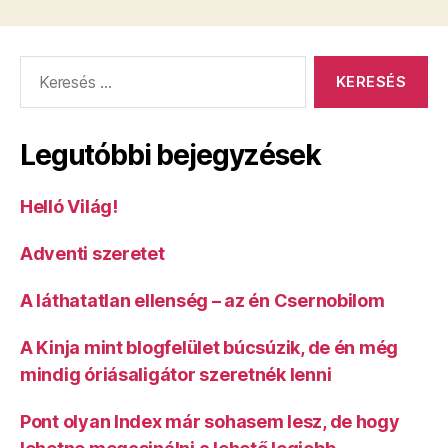
Keresés:
Legutóbbi bejegyzések
Helló Világ!
Adventi szeretet
A láthatatlan ellenség – az én Csernobilom
A Kinja mint blogfelület búcsúzik, de én még
mindig óriásaligátor szeretnék lenni
Pont olyan Index már sohasem lesz, de hogy