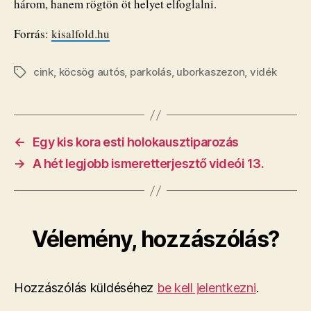
három, hanem rögtön öt helyet elfoglalni.
Forrás:
kisalfold.hu
cink
,
köcsög autós
,
parkolás
,
uborkaszezon
,
vidék
Címkék
←
Egy kis kora esti holokausztiparozás
→
A hét legjobb ismeretterjesztő videói 13.
Vélemény, hozzászólás?
Hozzászólás küldéséhez
be kell jelentkezni
.