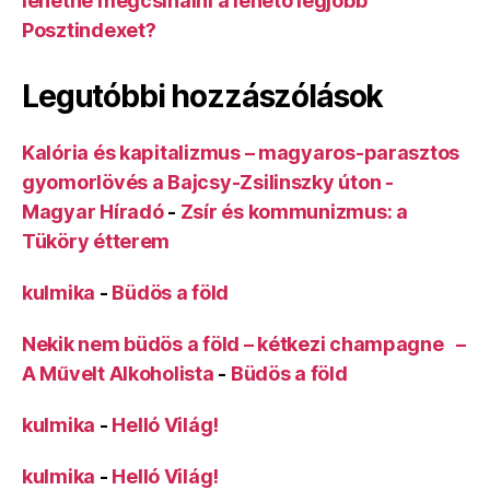
lehetne megcsinálni a lehető legjobb
Posztindexet?
Legutóbbi hozzászólások
Kalória és kapitalizmus – magyaros-parasztos
gyomorlövés a Bajcsy-Zsilinszky úton -
Magyar Híradó
-
Zsír és kommunizmus: a
Tüköry étterem
kulmika
-
Büdös a föld
Nekik nem büdös a föld – kétkezi champagne –
A Művelt Alkoholista
-
Büdös a föld
kulmika
-
Helló Világ!
kulmika
-
Helló Világ!