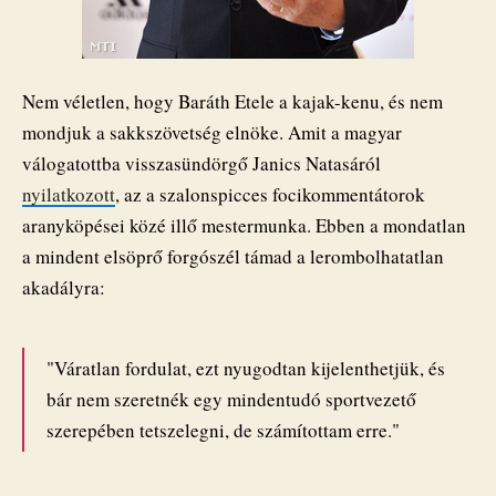
Nem véletlen, hogy Baráth Etele a kajak-kenu, és nem
mondjuk a sakkszövetség elnöke. Amit a magyar
válogatottba visszasündörgő Janics Natasáról
nyilatkozott
, az a szalonspicces focikommentátorok
aranyköpései közé illő mestermunka. Ebben a mondatlan
a mindent elsöprő forgószél támad a lerombolhatatlan
akadályra:
"Váratlan fordulat, ezt nyugodtan kijelenthetjük, és
bár nem szeretnék egy mindentudó sportvezető
szerepében tetszelegni, de számítottam erre."