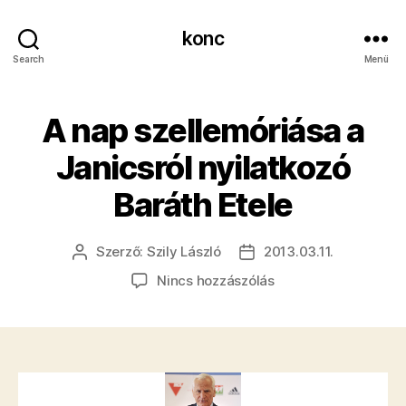
konc
Search
Menü
A nap szellemóriása a
Janicsról nyilatkozó
Baráth Etele
Szerző:
Szily László
2013.03.11.
Bejegyzés
Bejegyzés
szerzője
dátuma
a(z)
Nincs hozzászólás
A
nap
szellemóriása
a
Janicsról
nyilatkozó