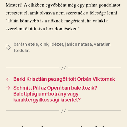
Mesteri! A cikkben egyébként még egy príma gondolatot
eresztett el, amit olvasva nem szeretnék a felesége lenni:
"Talán könnyebb is a nőknek megérteni, ha valaki a
szerelemtől átitatva hoz döntéseket."
baráth etele
,
cink
,
idézet
,
janics natasa
,
váratlan
Címkék
fordulat
←
Berki Krisztián pezsgőt tölt Orbán Viktornak
→
Schmitt Pál az Operában balettozik?
Balettplágium-botrány vagy
karaktergyilkossági kísérlet?