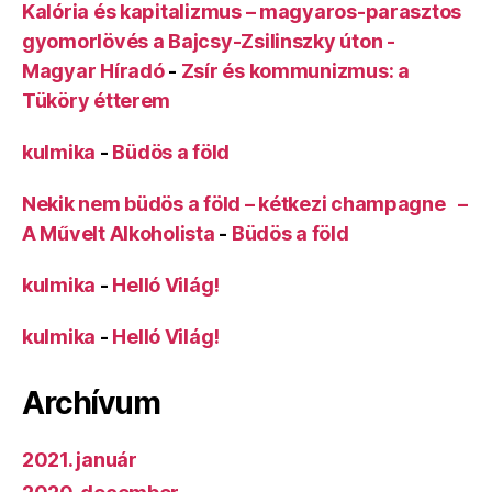
Kalória és kapitalizmus – magyaros-parasztos
gyomorlövés a Bajcsy-Zsilinszky úton -
Magyar Híradó
-
Zsír és kommunizmus: a
Tüköry étterem
kulmika
-
Büdös a föld
Nekik nem büdös a föld – kétkezi champagne –
A Művelt Alkoholista
-
Büdös a föld
kulmika
-
Helló Világ!
kulmika
-
Helló Világ!
Archívum
2021. január