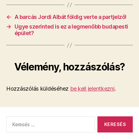
←
A barcás Jordi Albát földig verte a partjelző!
→
Ugye szerinted is ez a legmenőbb budapesti
épület?
Vélemény, hozzászólás?
Hozzászólás küldéséhez
be kell jelentkezni
.
Keresés: