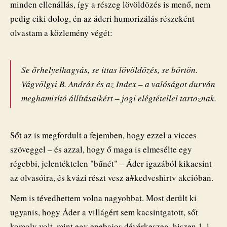
minden ellenállás, így a részeg lövöldözés is menő, nem
pedig ciki dolog, én az áderi humorizálás részeként
olvastam a közlemény végét:
Se őrhelyelhagyás, se ittas lövöldözés, se börtön.
Vágvölgyi B. András és az Index – a valóságot durván
meghamisító állításaikért – jogi elégtétellel tartoznak.
Sőt az is megfordult a fejemben, hogy ezzel a vicces
szöveggel – és azzal, hogy ő maga is elmesélte egy
régebbi, jelentéktelen "bűnét" – Áder igazából kikacsint
az olvasóira, és kvázi részt vesz a#kedveshirtv akcióban.
Nem is tévedhettem volna nagyobbat. Most derült ki
ugyanis, hogy Áder a villágért sem kacsintgatott, sőt
komoly volt, mint egy epebajos dévérkeszeg, hiszen
1-1