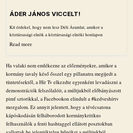
​ÁDER JÁNOS VICCELT!
Kit érdekel, hogy nem lesz Déli Áramlat, amikor a
köztársasági elnök a köztársasági elnöki honlapon
Read more
Ha valaki nem emlékezne az előzményekre, amikor a
kormány tavaly késő ősszel egy pillanatra megijedt a
tüntetésektől, a Hír Tv elkezdte egyenként levadászni a
demonstrációk felszólalóit, a múltjukból előbányászott
pimf sztorikkal, a Facebookon elindult a #kedveshírtv
mozgalom. Ez annyit jelentett, hogy a tévécsatona
kápóskodásán felháborodott kormánykritikus
felhasználók a fenti hashtaggel ellátott posztokban
vallottak be jelentéktelen bűnöket a múltjukból.