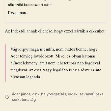
róla szóló katonasztori miatt.
Read more
Az Indextől annak ellenére, hogy ezzel zárták a cikküket:
Vágvölgyi maga is említi, nem biztos benne, hogy
Áder tényleg lövöldözött. Mivel ez olyan katonai
bűncselekmény, amit nem lehetett pár nap fogdával
megúszni, az eset, vagy legalább is ez a része szinte
biztosan legenda.
áder jános
,
cink
,
helyreigazítás
,
index
,
savanyújóska
,
Címkék
sorkatonaság