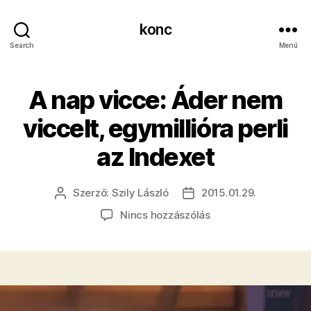
konc
Search
Menü
A nap vicce: Áder nem
viccelt, egymillióra perli
az Indexet
Szerző:
Szily László
2015.01.29.
Bejegyzés
Bejegyzés
szerzője
dátuma
a(z)
Nincs hozzászólás
A
nap
vicce:
Áder
nem
viccelt,