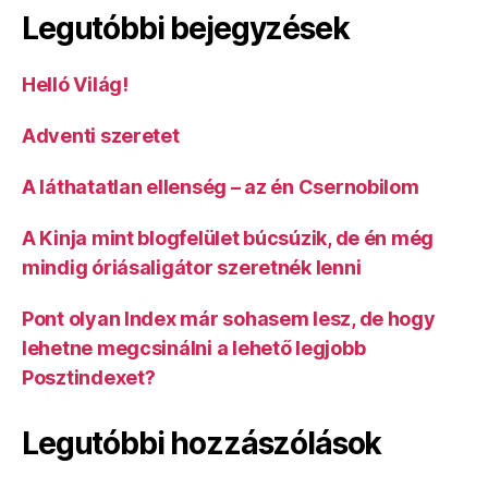
Legutóbbi bejegyzések
Helló Világ!
Adventi szeretet
A láthatatlan ellenség – az én Csernobilom
A Kinja mint blogfelület búcsúzik, de én még
mindig óriásaligátor szeretnék lenni
Pont olyan Index már sohasem lesz, de hogy
lehetne megcsinálni a lehető legjobb
Posztindexet?
Legutóbbi hozzászólások