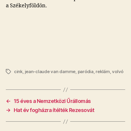
a Székelyföldön.
cink
,
jean-claude van damme
,
paródia
,
reklám
,
volvó
Címkék
←
15 éves a Nemzetközi Űrállomás
→
Hat év fogházra ítélték Rezesovát