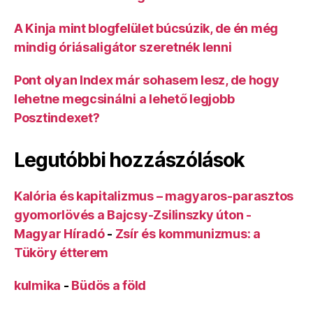
A Kinja mint blogfelület búcsúzik, de én még
mindig óriásaligátor szeretnék lenni
Pont olyan Index már sohasem lesz, de hogy
lehetne megcsinálni a lehető legjobb
Posztindexet?
Legutóbbi hozzászólások
Kalória és kapitalizmus – magyaros-parasztos
gyomorlövés a Bajcsy-Zsilinszky úton -
Magyar Híradó
-
Zsír és kommunizmus: a
Tüköry étterem
kulmika
-
Büdös a föld