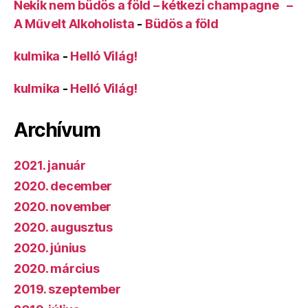
Nekik nem büdös a föld – kétkezi champagne –
A Művelt Alkoholista
-
Büdös a föld
kulmika
-
Helló Világ!
kulmika
-
Helló Világ!
Archívum
2021. január
2020. december
2020. november
2020. augusztus
2020. június
2020. március
2019. szeptember