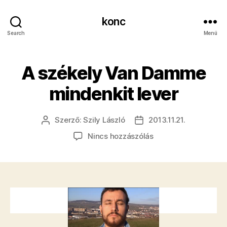
konc
Search
Menü
A székely Van Damme
mindenkit lever
Szerző:
Szily László
2013.11.21.
Bejegyzés
Bejegyzés
szerzője
dátuma
a(z)
Nincs hozzászólás
A
székely
Van
Damme
mindenkit
lever
bejegyzéshez