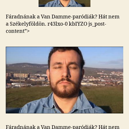
Fáradnának a Van Damme-paródiák? Hát nem
a Székelyföldön.
r43lxo-0 kbIYZO js_post-
content”>
Fáradnának a Van Damme-paródiák? Hát nem