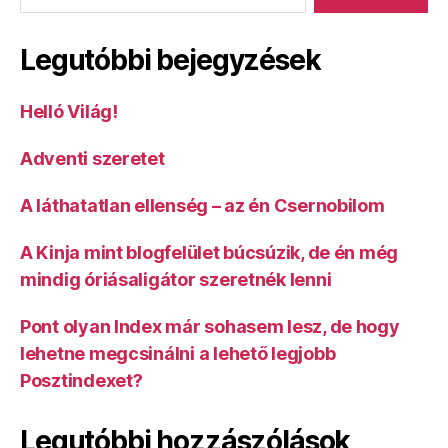
Legutóbbi bejegyzések
Helló Világ!
Adventi szeretet
A láthatatlan ellenség – az én Csernobilom
A Kinja mint blogfelület búcsúzik, de én még
mindig óriásaligátor szeretnék lenni
Pont olyan Index már sohasem lesz, de hogy
lehetne megcsinálni a lehető legjobb
Posztindexet?
Legutóbbi hozzászólások