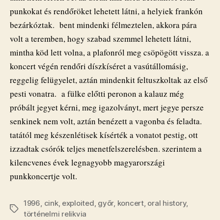
punkokat és rendőröket lehetett látni, a helyiek frankón
bezárkóztak. bent mindenki félmeztelen, akkora pára
volt a teremben, hogy szabad szemmel lehetett látni,
mintha köd lett volna, a plafonról meg csöpögött vissza. a
koncert végén rendőri díszkíséret a vasútállomásig,
reggelig felügyelet, aztán mindenkit feltuszkoltak az első
pesti vonatra. a fülke előtti peronon a kalauz még
próbált jegyet kérni, meg igazolványt, mert jegye persze
senkinek nem volt, aztán benézett a vagonba és feladta.
tatától meg készenlétisek kísérték a vonatot pestig, ott
izzadtak csórók teljes menetfelszerelésben. szerintem a
kilencvenes évek legnagyobb magyarországi
punkkoncertje volt.
1996
,
cink
,
exploited
,
győr
,
koncert
,
oral history
,
Címkék
történelmi relikvia