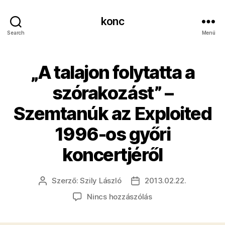
konc
Search
Menü
„A talajon folytatta a
szórakozást” –
Szemtanúk az Exploited
1996-os győri
koncertjéről
Szerző:
Szily László
2013.02.22.
Bejegyzés
Bejegyzés
szerzője
dátuma
a(z)
Nincs hozzászólás
„A
talajon