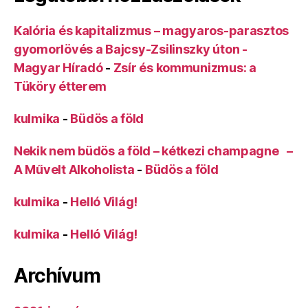
Kalória és kapitalizmus – magyaros-parasztos
gyomorlövés a Bajcsy-Zsilinszky úton -
Magyar Híradó
-
Zsír és kommunizmus: a
Tüköry étterem
kulmika
-
Büdös a föld
Nekik nem büdös a föld – kétkezi champagne –
A Művelt Alkoholista
-
Büdös a föld
kulmika
-
Helló Világ!
kulmika
-
Helló Világ!
Archívum