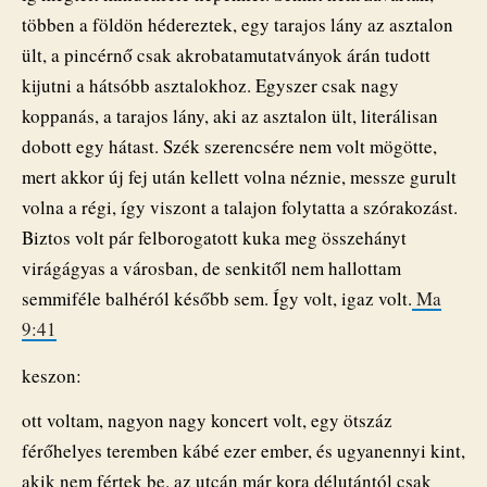
többen a földön hédereztek, egy tarajos lány az asztalon
ült, a pincérnő csak akrobatamutatványok árán tudott
kijutni a hátsóbb asztalokhoz. Egyszer csak nagy
koppanás, a tarajos lány, aki az asztalon ült, literálisan
dobott egy hátast. Szék szerencsére nem volt mögötte,
mert akkor új fej után kellett volna néznie, messze gurult
volna a régi, így viszont a talajon folytatta a szórakozást.
Biztos volt pár felborogatott kuka meg összehányt
virágágyas a városban, de senkitől nem hallottam
semmiféle balhéról később sem. Így volt, igaz volt.
Ma
9:41
keszon:
ott voltam, nagyon nagy koncert volt, egy ötszáz
férőhelyes teremben kábé ezer ember, és ugyanennyi kint,
akik nem fértek be. az utcán már kora délutántól csak