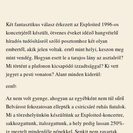
folytatta
a
szórakozást”
–
Két fantasztikus válasz érkezett az Exploited 1996-os
Szemtanúk
koncetrjéről készült, ötvenes éveket idéző hangvételű
az
híradós tudósításról szóló posztomhoz két olyan
Exploited
1996-
embertől, akik jelen voltak. ern0 mint helyi, keszon meg
os
mint vendég. Hogyan esett le a tarajos lány az asztalról?
győri
Mi történt a plafonon kicsapódó izzadtsággal? Ki vett
koncertjéről
jegyet a pesti vonaton? Alant minden kiderül:
bejegyzéshez
ern0:
Az nem volt gyenge, ahogyan az egyébként nem túl sűrű
Belvárost fokozatosan ellepték a csiricsáré ruhás fiatalok.
Mi a törzshelyünkön készültünk az Exploited-koncertre,
sakkozgattunk, italozgattunk, a hely pedig lassan 250%-
ig megtelt mindenféle népekkel. Senkit nem zavartak,