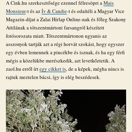
A Cink.hu szerkesztősége ezennel félresöpri a
Mais
Monsieur
-t és az
Ív & Candie
-t és odaítéli a Magyar Vice
Magazin-díjat a Zalai Hírlap Online-nak és főleg Szakony
Attilának a tótszentmártoni farsangról készített
fotósorozata miatt. Tótszentmártonon ugyanis az
asszonyok tartják azt a régi horvát szokást, hogy egyszer
egy évben lemennek a pincékbe és isznak, és ha egy férfi
mégis a közelükbe merészkedik, azt levetkőztetik. A
zaol.hu erről írt
egy cikket is
, de a képek, mégha nincs is
rajtuk meztelen bácsi, így is elég beszédesek.