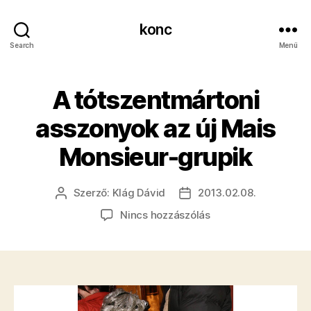
konc
Search
Menü
A tótszentmártoni
asszonyok az új Mais
Monsieur-grupik
Szerző:
Klág Dávid
2013.02.08.
Bejegyzés
Bejegyzés
szerzője
dátuma
a(z)
Nincs hozzászólás
A
tótszentmártoni
asszonyok
az
új
Mais