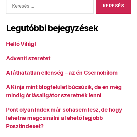
Keresés:
Legutóbbi bejegyzések
Helló Világ!
Adventi szeretet
A láthatatlan ellenség – az én Csernobilom
A Kinja mint blogfelület búcsúzik, de én még
mindig óriásaligátor szeretnék lenni
Pont olyan Index már sohasem lesz, de hogy
lehetne megcsinálni a lehető legjobb
Posztindexet?