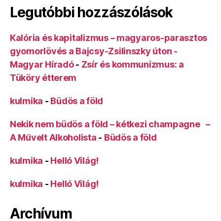
Legutóbbi hozzászólások
Kalória és kapitalizmus – magyaros-parasztos
gyomorlövés a Bajcsy-Zsilinszky úton -
Magyar Híradó
-
Zsír és kommunizmus: a
Tüköry étterem
kulmika
-
Büdös a föld
Nekik nem büdös a föld – kétkezi champagne –
A Művelt Alkoholista
-
Büdös a föld
kulmika
-
Helló Világ!
kulmika
-
Helló Világ!
Archívum