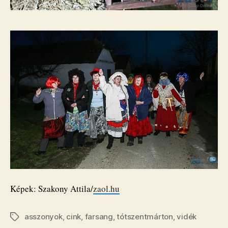
Képek: Szakony Attila/
zaol.hu
asszonyok
,
cink
,
farsang
,
tótszentmárton
,
vidék
Címkék