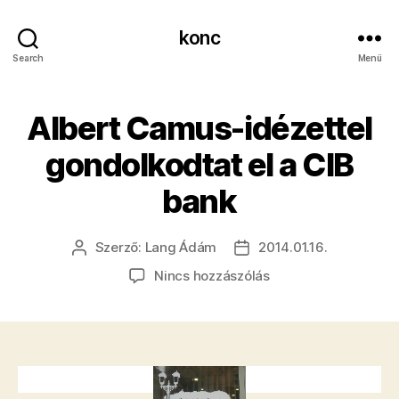
konc
Search
Menü
Albert Camus-idézettel
gondolkodtat el a CIB
bank
Szerző:
Lang Ádám
2014.01.16.
Bejegyzés
Bejegyzés
szerzője
dátuma
a(z)
Nincs hozzászólás
Albert
Camus-
idézettel
gondolkodtat
el
a