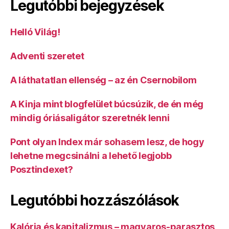
Legutóbbi bejegyzések
Helló Világ!
Adventi szeretet
A láthatatlan ellenség – az én Csernobilom
A Kinja mint blogfelület búcsúzik, de én még
mindig óriásaligátor szeretnék lenni
Pont olyan Index már sohasem lesz, de hogy
lehetne megcsinálni a lehető legjobb
Posztindexet?
Legutóbbi hozzászólások
Kalória és kapitalizmus – magyaros-parasztos