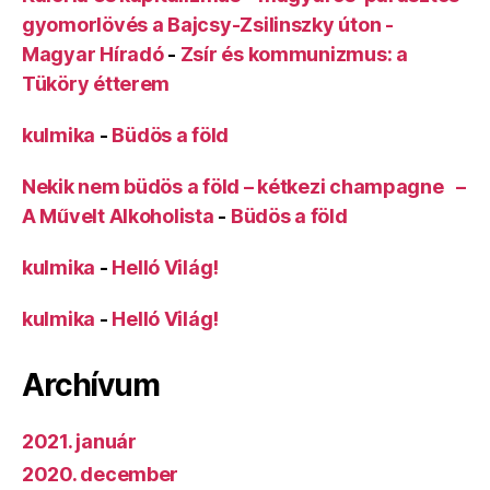
gyomorlövés a Bajcsy-Zsilinszky úton -
Magyar Híradó
-
Zsír és kommunizmus: a
Tüköry étterem
kulmika
-
Büdös a föld
Nekik nem büdös a föld – kétkezi champagne –
A Művelt Alkoholista
-
Büdös a föld
kulmika
-
Helló Világ!
kulmika
-
Helló Világ!
Archívum
2021. január
2020. december