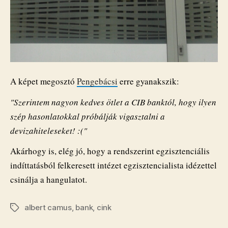
A képet megosztó
Pengebácsi
erre gyanakszik:
"Szerintem nagyon kedves ötlet a CIB banktól, hogy ilyen
szép hasonlatokkal próbálják vigasztalni a
devizahiteleseket! :("
Akárhogy is, elég jó, hogy a rendszerint egzisztenciális
indíttatásból felkeresett intézet egzisztencialista idézettel
csinálja a hangulatot.
albert camus
,
bank
,
cink
Címkék