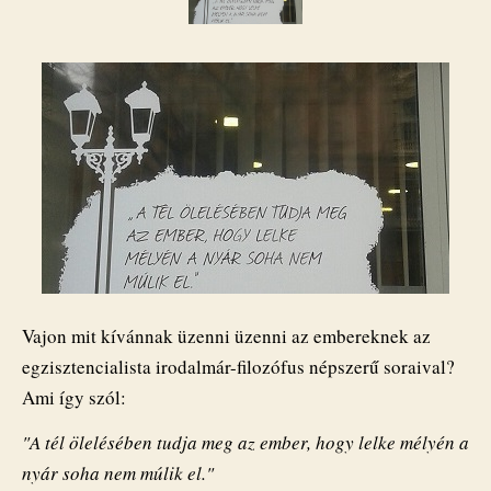
CIB
bank
bejegyzéshez
Vajon mit kívánnak üzenni üzenni az embereknek az
egzisztencialista irodalmár-filozófus népszerű soraival?
Ami így szól:
"A tél ölelésében tudja meg az ember, hogy lelke mélyén a
nyár soha nem múlik el."