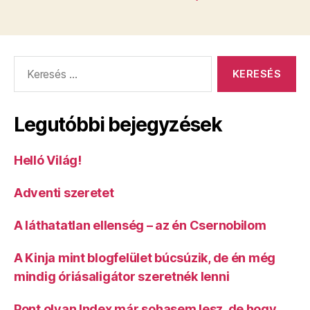
Keresés:
Legutóbbi bejegyzések
Helló Világ!
Adventi szeretet
A láthatatlan ellenség – az én Csernobilom
A Kinja mint blogfelület búcsúzik, de én még
mindig óriásaligátor szeretnék lenni
Pont olyan Index már sohasem lesz, de hogy