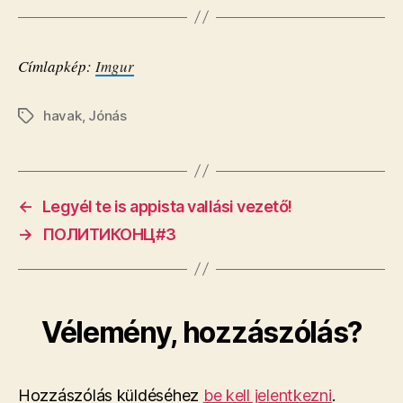
Címlapkép:
Imgur
havak
,
Jónás
Címkék
←
Legyél te is appista vallási vezető!
→
ПОЛИТИКОНЦ#3
Vélemény, hozzászólás?
Hozzászólás küldéséhez
be kell jelentkezni
.