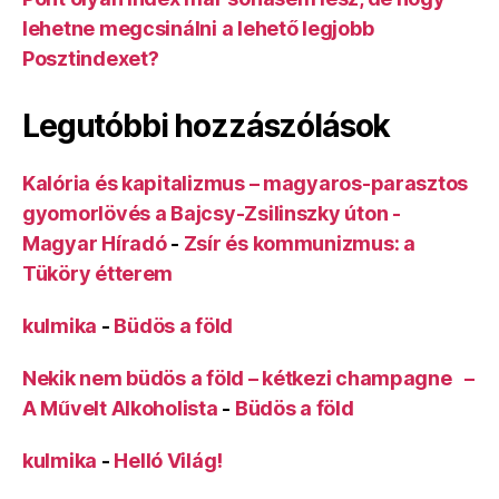
lehetne megcsinálni a lehető legjobb
Posztindexet?
Legutóbbi hozzászólások
Kalória és kapitalizmus – magyaros-parasztos
gyomorlövés a Bajcsy-Zsilinszky úton -
Magyar Híradó
-
Zsír és kommunizmus: a
Tüköry étterem
kulmika
-
Büdös a föld
Nekik nem büdös a föld – kétkezi champagne –
A Művelt Alkoholista
-
Büdös a föld
kulmika
-
Helló Világ!