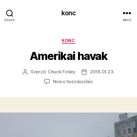
konc
Search
Menü
Kategóriák
KONC
Amerikai havak
Szerző:
Chuck Finley
2016.01.23.
Bejegyzés
Bejegyzés
szerzője
dátuma
a(z)
Nincs hozzászólás
Amerikai
havak
bejegyzéshez