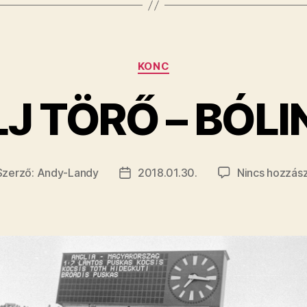
a
NER
B
Kategóriák
I.
KONC
állása.”
 TÖRŐ – BÓLIN
Szerző:
Andy-Landy
2018.01.30.
Nincs hozzás
jegyzés
Bejegyzés
rzője
dátuma