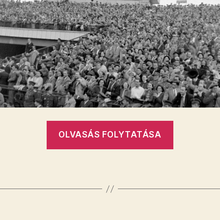
„TÁNCOL
OLVASÁS FOLYTATÁSA
TÖRŐ
–
BÓLINTS
TIBI!”