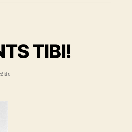
TS TIBI!
a(z)
zólás
TÁNCOLJ
TÖRŐ
–
BÓLINTS
TIBI!
bejegyzéshez