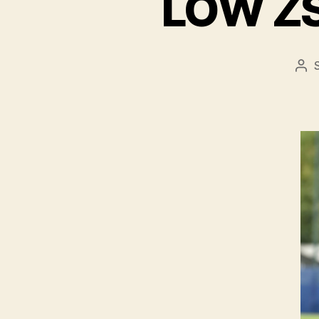
LŐW ZS
Bej
sze