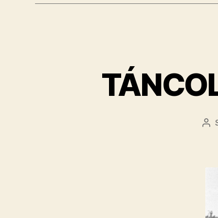
TÁNCOLJ
Be
sze