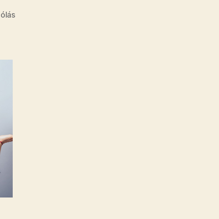
a(z)
ólás
Ő!
bejegyzéshez