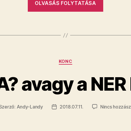
OLVASÁS FOLYTATÁSA
Kategóriák
KONC
? avagy a NER B 
Szerző:
Andy-Landy
2018.07.11.
Nincs hozzász
jegyzés
Bejegyzés
erzője
dátuma