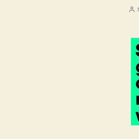
Be
sz