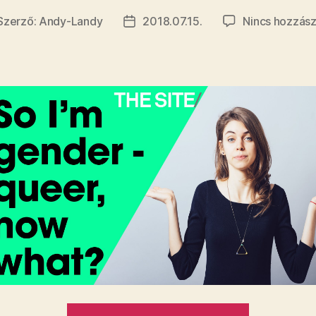
Szerző:
Andy-Landy
2018.07.15.
Nincs hozzász
jegyzés
Bejegyzés
erzője
dátuma
„Ő!”