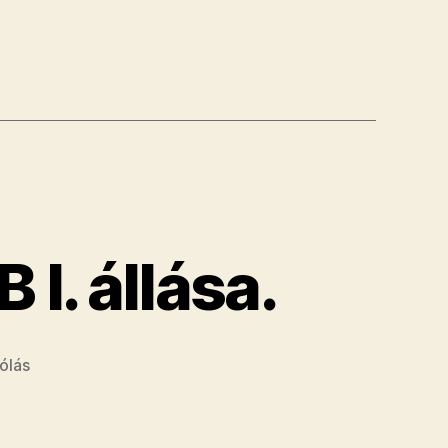
I. állása.
a(z)
ólás
KI
NER
MA?