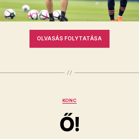
„LŐW
OLVASÁS FOLYTATÁSA
ZSOLT
A
„VILÁG
TÖKÉN”!
Kategóriák
KONC
Ő!