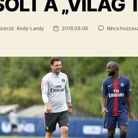
OLT A „VILÁG 
Szerző:
Andy-Landy
2018.08.06.
Nincs hozzás
egyzés
Bejegyzés
rzője
dátuma