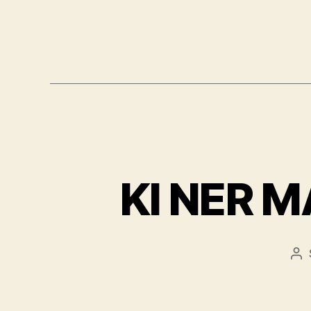
KI NER MA
Be
sz