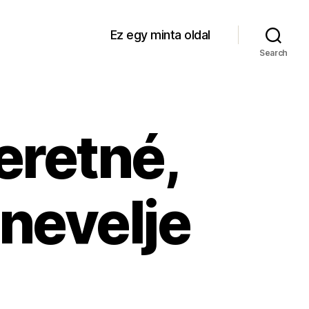
Ez egy minta oldal
Search
zeretné,
nevelje