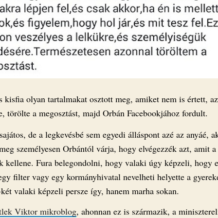
 kisfia olyan tartalmakat osztott meg, amiket nem is értett, a
te, törölte a megosztást, majd Orbán Facebookjához fordult.
sajátos, de a legkevésbé sem egyedi álláspont azé az anyáé, ak
 meg személyesen Orbántól várja, hogy elvégezzék azt, amit a
k kellene. Fura belegondolni, hogy valaki úgy képzeli, hogy 
egy filter vagy egy kormányhivatal nevelheti helyette a gyerek
két valaki képzeli persze így, hanem marha sokan.
tlek Viktor mikroblog
, ahonnan ez is származik, a minisztere