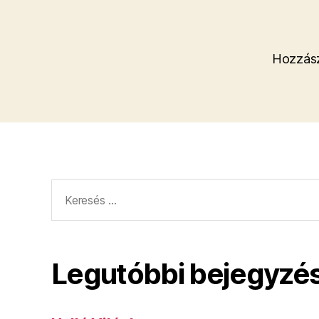
Hozzász
Keresés:
Legutóbbi bejegyzé