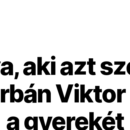
a, aki azt s
rbán Viktor 
a gyerekét