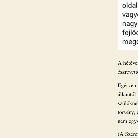
A hétéves
észrevet
Egészen 
államtól
szülőkne
törvény, 
nem egy-
(A
Szere