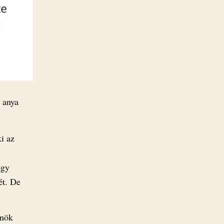
z anya
i az
egy
ét. De
lnök