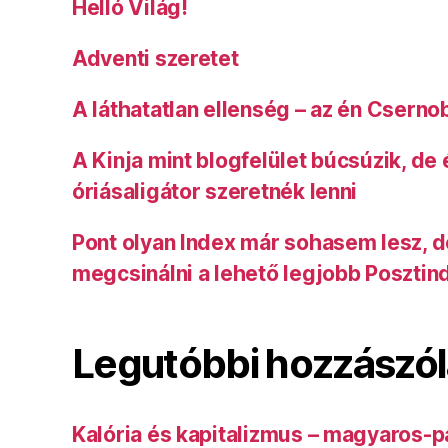
Helló Világ!
Adventi szeretet
A láthatatlan ellenség – az én Cserno
A Kinja mint blogfelület búcsúzik, de
óriásaligátor szeretnék lenni
Pont olyan Index már sohasem lesz, 
megcsinálni a lehető legjobb Posztin
Legutóbbi hozzászó
Kalória és kapitalizmus – magyaros-p