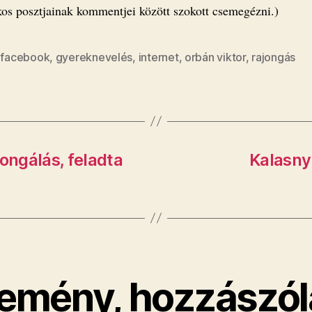
os posztjainak kommentjei között szokott csemegézni.)
,
facebook
,
gyereknevelés
,
internet
,
orbán viktor
,
rajongás
ongálás, feladta
Kalasny
emény, hozzászól