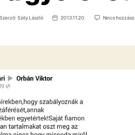
Szerző:
Szily László
2013.11.20.
Nincs hozzász
jegyzés
Bejegyzés
erzője
dátuma