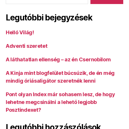
Legutóbbi bejegyzések
Helló Világ!
Adventi szeretet
A láthatatlan ellenség – az én Csernobilom
A Kinja mint blogfelület búcsúzik, de én még
mindig óriásaligátor szeretnék lenni
Pont olyan Index már sohasem lesz, de hogy
lehetne megcsinálni a lehető legjobb
Posztindexet?
Legutóbbi hozzászólások