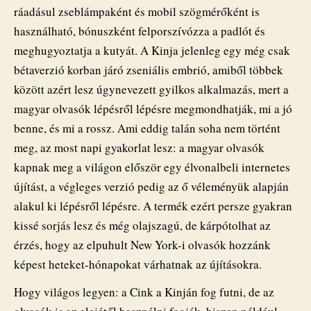
ráadásul zseblámpaként és mobil szögmérőként is
használható, bónuszként felporszívózza a padlót és
meghugyoztatja a kutyát. A Kinja jelenleg egy még csak
bétaverzió korban járó zseniális embrió, amiből többek
között azért lesz úgynevezett gyilkos alkalmazás, mert a
magyar olvasók lépésről lépésre megmondhatják, mi a jó
benne, és mi a rossz. Ami eddig talán soha nem történt
meg, az most napi gyakorlat lesz: a magyar olvasók
kapnak meg a világon először egy élvonalbeli internetes
újítást, a végleges verzió pedig az ő véleményük alapján
alakul ki lépésről lépésre. A termék ezért persze gyakran
kissé sorjás lesz és még olajszagú, de kárpótolhat az
érzés, hogy az elpuhult New York-i olvasók hozzánk
képest heteket-hónapokat várhatnak az újításokra.
Hogy világos legyen: a Cink a Kinján fog futni, de az