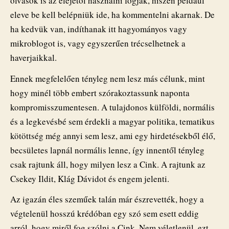
olvasók is az elejétől használni fogják, hiszen például
eleve be kell belépniük ide, ha kommentelni akarnak. De
ha kedvük van, indíthanak itt hagyományos vagy
mikroblogot is, vagy egyszerűen trécselhetnek a
haverjaikkal.
Ennek megfelelően tényleg nem lesz más célunk, mint
hogy minél több embert szórakoztassunk naponta
kompromisszumentesen. A tulajdonos külföldi, normális
és a legkevésbé sem érdekli a magyar politika, tematikus
kötöttség még annyi sem lesz, ami egy hirdetésekből élő,
becsületes lapnál normális lenne, így innentől tényleg
csak rajtunk áll, hogy milyen lesz a Cink. A rajtunk az
Csekey Ildit, Klág Dávidot és engem jelenti.
Az igazán éles szeműek talán már észrevették, hogy a
végtelenül hosszú krédóban egy szó sem esett eddig
arról, hogy miről fog szólni a Cink. Nem véletlenül, ezt