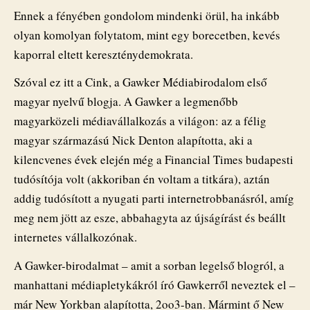
Ennek a fényében gondolom mindenki örül, ha inkább
olyan komolyan folytatom, mint egy borecetben, kevés
kaporral eltett kereszténydemokrata.
Szóval ez itt a Cink, a Gawker Médiabirodalom első
magyar nyelvű blogja. A Gawker a legmenőbb
magyarközeli médiavállalkozás a világon: az a félig
magyar származású Nick Denton alapította, aki a
kilencvenes évek elején még a Financial Times budapesti
tudósítója volt (akkoriban én voltam a titkára), aztán
addig tudósított a nyugati parti internetrobbanásról, amíg
meg nem jött az esze, abbahagyta az újságírást és beállt
internetes vállalkozónak.
A Gawker-birodalmat – amit a sorban legelső blogról, a
manhattani médiapletykákról író Gawkerről neveztek el –
már New Yorkban alapította, 2oo3-ban. Mármint ő New