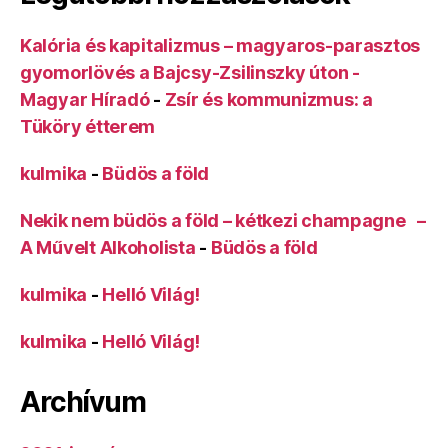
Kalória és kapitalizmus – magyaros-parasztos
gyomorlövés a Bajcsy-Zsilinszky úton -
Magyar Híradó
-
Zsír és kommunizmus: a
Tüköry étterem
kulmika
-
Büdös a föld
Nekik nem büdös a föld – kétkezi champagne –
A Művelt Alkoholista
-
Büdös a föld
kulmika
-
Helló Világ!
kulmika
-
Helló Világ!
Archívum