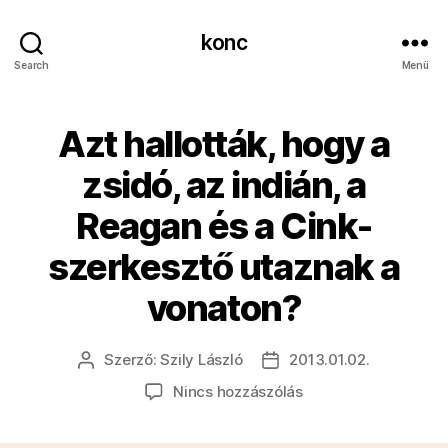
konc
Search
Menü
Azt hallották, hogy a
zsidó, az indián, a
Reagan és a Cink-
szerkesztő utaznak a
vonaton?
Szerző:
Szily László
2013.01.02.
Bejegyzés
Bejegyzés
szerzője
dátuma
a(z)
Nincs hozzászólás
Azt
hallották,