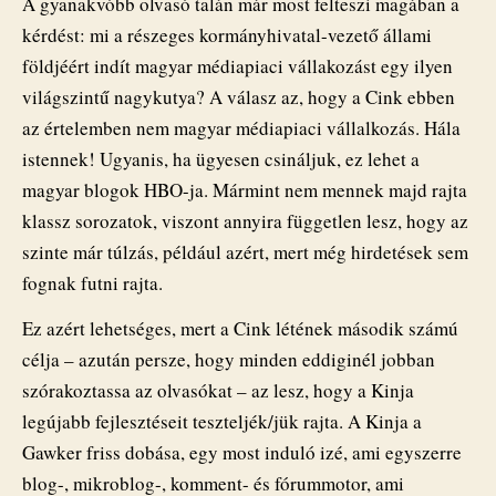
A gyanakvóbb olvasó talán már most felteszi magában a
kérdést: mi a részeges kormányhivatal-vezető állami
földjéért indít magyar médiapiaci vállakozást egy ilyen
világszintű nagykutya? A válasz az, hogy a Cink ebben
az értelemben nem magyar médiapiaci vállalkozás. Hála
istennek! Ugyanis, ha ügyesen csináljuk, ez lehet a
magyar blogok HBO-ja. Mármint nem mennek majd rajta
klassz sorozatok, viszont annyira független lesz, hogy az
szinte már túlzás, például azért, mert még hirdetések sem
fognak futni rajta.
Ez azért lehetséges, mert a Cink létének második számú
célja – azután persze, hogy minden eddiginél jobban
szórakoztassa az olvasókat – az lesz, hogy a Kinja
legújabb fejlesztéseit teszteljék/jük rajta. A Kinja a
Gawker friss dobása, egy most induló izé, ami egyszerre
blog-, mikroblog-, komment- és fórummotor, ami