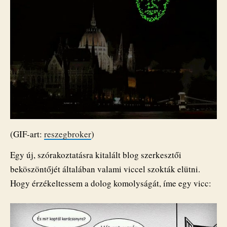
(GIF-art:
reszegbroker
)
Egy új, szórakoztatásra kitalált blog szerkesztői
beköszöntőjét általában valami viccel szokták elütni.
Hogy érzékeltessem a dolog komolyságát, íme egy vicc: