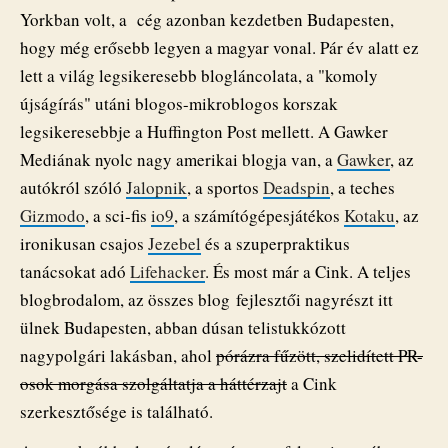
Yorkban volt, a cég azonban kezdetben Budapesten,
hogy még erősebb legyen a magyar vonal. Pár év alatt ez
lett a világ legsikeresebb blogláncolata, a "komoly
újságírás" utáni blogos-mikroblogos korszak
legsikeresebbje a Huffington Post mellett. A Gawker
Mediának nyolc nagy amerikai blogja van, a
Gawker
, az
autókról szóló
Jalopnik
, a sportos
Deadspin
, a teches
Gizmodo
, a sci-fis
io9
, a számítógépesjátékos
Kotaku
, az
ironikusan csajos
Jezebel
és a szuperpraktikus
tanácsokat adó
Lifehacker
. És most már a Cink. A teljes
blogbrodalom, az összes blog fejlesztői nagyrészt itt
ülnek Budapesten, abban dúsan telistukkózott
nagypolgári lakásban, ahol
pórázra fűzött, szelidített PR-
osok morgása szolgáltatja a háttérzajt
a Cink
szerkesztősége is található.