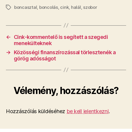
boncasztal
,
boncolás
,
cink
,
halál
,
szobor
Címkék
←
Cink-kommentelő is segített a szegedi
menekülteknek
→
Közösségi finanszírozással törlesztenék a
görög adósságot
Vélemény, hozzászólás?
Hozzászólás küldéséhez
be kell jelentkezni
.