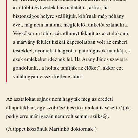
az utóbbi évtizedek használatát is, akkor, ha
biztonságos helyre szállítjuk, kibírnak még néhány
évet, míg nem találunk megfelelő funkciót számukra.
Végső soron több száz elhunyt feküdt az asztalokonn,
a márvány felület fizikai kapcsolatban volt az emberi
testekkel, nyomokat hagyott a patológusok munkája, s
ezek emlékeket idéznek fel. Ha Arany János szavaira
gondolunk, „a holtak tanítják az élőket”, akkor ezt
valahogyan vissza kellene adni!
Az asztalokat sajnos nem hagyták meg az eredeti
állapotukban, egy szobrász ijesztő arcokat is vésett rájuk,
pedig erre már igazán nem volt semmi szükség.
(A tippet köszönük Martinkó doktornak!)