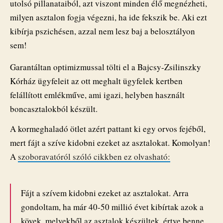
utolsó pillanataiból, azt viszont minden élő megnézheti,
milyen asztalon fogja végezni, ha ide fekszik be. Aki ezt
kibírja pszichésen, azzal nem lesz baj a belosztályon
sem!
Garantáltan optimizmussal tölti el a Bajcsy-Zsilinszky
Kórház ügyfeleit az ott meghalt ügyfelek kertben
felállított emlékműve, ami igazi, helyben használt
boncasztalokból készült.
A kormeghaladó ötlet azért pattant ki egy orvos fejéből,
mert fájt a szíve kidobni ezeket az asztalokat. Komolyan!
A
szoboravatóról szóló cikkben ez olvasható:
Fájt a szívem kidobni ezeket az asztalokat. Arra
gondoltam, ha már 40-50 millió évet kibírtak azok a
kövek, melyekből az asztalok készültek, értve benne