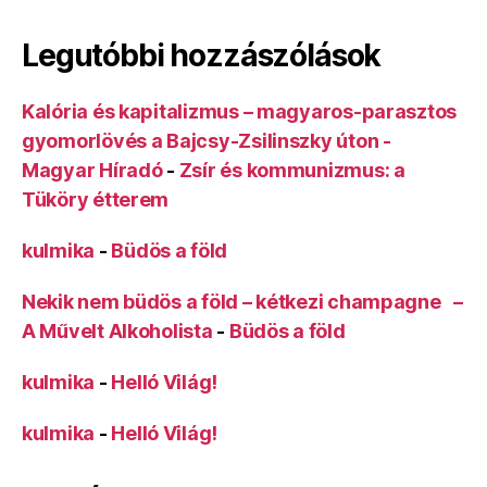
Legutóbbi hozzászólások
Kalória és kapitalizmus – magyaros-parasztos
gyomorlövés a Bajcsy-Zsilinszky úton -
Magyar Híradó
-
Zsír és kommunizmus: a
Tüköry étterem
kulmika
-
Büdös a föld
Nekik nem büdös a föld – kétkezi champagne –
A Művelt Alkoholista
-
Büdös a föld
kulmika
-
Helló Világ!
kulmika
-
Helló Világ!