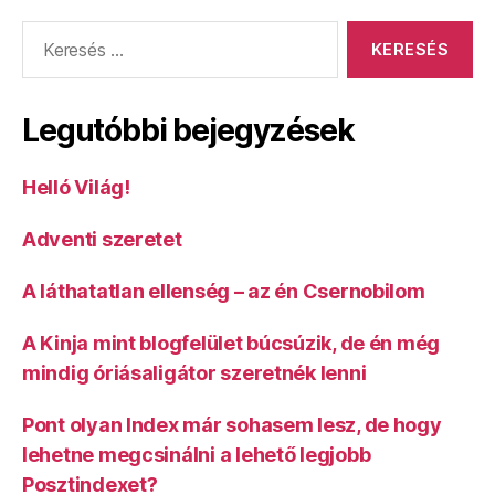
Keresés:
Legutóbbi bejegyzések
Helló Világ!
Adventi szeretet
A láthatatlan ellenség – az én Csernobilom
A Kinja mint blogfelület búcsúzik, de én még
mindig óriásaligátor szeretnék lenni
Pont olyan Index már sohasem lesz, de hogy
lehetne megcsinálni a lehető legjobb
Posztindexet?