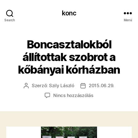
konc
Search
Menü
Boncasztalokból
állítottak szobrot a
kőbányai kórházban
Szerző:
Szily László
2015.06.29.
Bejegyzés
Bejegyzés
szerzője
dátuma
a(z)
Nincs hozzászólás
Boncasztalokból
állítottak
szobrot
a
kőbányai
kórházban