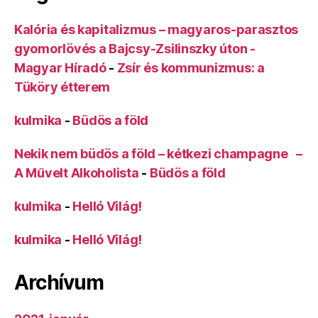
Kalória és kapitalizmus – magyaros-parasztos
gyomorlövés a Bajcsy-Zsilinszky úton -
Magyar Híradó
-
Zsír és kommunizmus: a
Tüköry étterem
kulmika
-
Büdös a föld
Nekik nem büdös a föld – kétkezi champagne –
A Művelt Alkoholista
-
Büdös a föld
kulmika
-
Helló Világ!
kulmika
-
Helló Világ!
Archívum