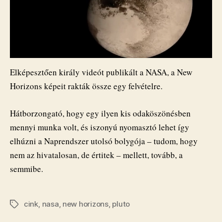
Elképesztően király videót publikált a NASA, a New
Horizons képeit rakták össze egy felvételre.
Hátborzongató, hogy egy ilyen kis odaköszönésben
mennyi munka volt, és iszonyú nyomasztó lehet így
elhúzni a Naprendszer utolsó bolygója – tudom, hogy
nem az hivatalosan, de értitek – mellett, tovább, a
semmibe.
cink
,
nasa
,
new horizons
,
pluto
Címkék