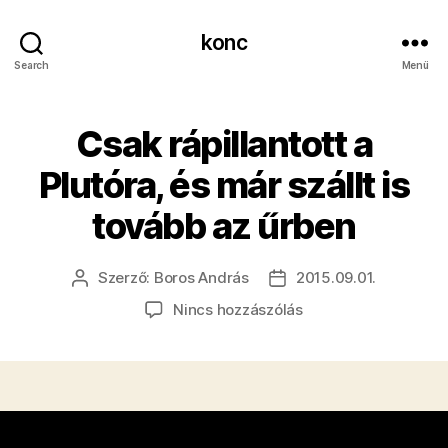
konc
Search
Menü
Csak rápillantott a
Plutóra, és már szállt is
tovább az űrben
Szerző:
Boros András
2015.09.01.
Bejegyzés
Bejegyzés
szerzője
dátuma
a(z)
Nincs hozzászólás
Csak
rápillantott
a
Plutóra,
és
már