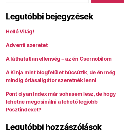
Legutóbbi bejegyzések
Helló Világ!
Adventi szeretet
A láthatatlan ellenség – az én Csernobilom
A Kinja mint blogfelület búcsúzik, de én még
mindig óriásaligátor szeretnék lenni
Pont olyan Index már sohasem lesz, de hogy
lehetne megcsinálni a lehető legjobb
Posztindexet?
Legutóbbi hozzászólások