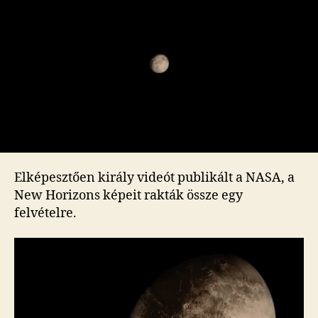
szállt
is
tovább
az
űrben
bejegyzéshez
Elképesztően király videót publikált a NASA, a
New Horizons képeit rakták össze egy
felvételre.