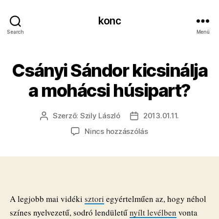
konc
Search
Menü
Csányi Sándor kicsinálja
a mohácsi húsipart?
Szerző:
Szily László
2013.01.11.
Bejegyzés
Bejegyzés
szerzője
dátuma
a(z)
Nincs hozzászólás
Csányi
Sándor
kicsinálja
a
mohácsi
húsipart?
A legjobb mai vidéki
sztori
egyértelműen az, hogy néhol
bejegyzéshez
színes nyelvezetű, sodró lendületű
nyílt levélben
vonta