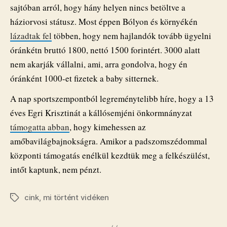
sajtóban arról, hogy hány helyen nincs betöltve a
háziorvosi státusz. Most éppen Bólyon és környékén
lázadtak fel
többen, hogy nem hajlandók tovább ügyelni
óránkétn bruttó 1800, nettó 1500 forintért. 3000 alatt
nem akarják vállalni, ami, arra gondolva, hogy én
óránként 1000-et fizetek a baby sitternek.
A nap sportszempontból legreménytelibb híre, hogy a 13
éves Egri Krisztinát a kállósemjéni önkormnányzat
támogatta abban
, hogy kimehessen az
amőbavilágbajnokságra. Amikor a padszomszédommal
központi támogatás enélkül kezdtük meg a felkészülést,
intőt kaptunk, nem pénzt.
cink
,
mi történt vidéken
Címkék