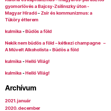
gyomorlövés a Bajcsy-Zsilinszky úton -
Magyar Híradó
-
Zsír és kommunizmus: a
Tüköry étterem
kulmika
-
Büdös a föld
Nekik nem büdös a föld – kétkezi champagne –
A Művelt Alkoholista
-
Büdös a föld
kulmika
-
Helló Világ!
kulmika
-
Helló Világ!
Archívum
2021. január
2020. december