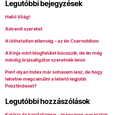
Legutóbbi bejegyzések
Helló Világ!
Adventi szeretet
A láthatatlan ellenség – az én Csernobilom
A Kinja mint blogfelület búcsúzik, de én még
mindig óriásaligátor szeretnék lenni
Pont olyan Index már sohasem lesz, de hogy
lehetne megcsinálni a lehető legjobb
Posztindexet?
Legutóbbi hozzászólások
Kalória és kapitalizmus – magyaros-parasztos