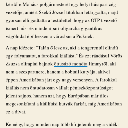
kérdőre Mohács polgármesterét egy helyi húsipari cég
vezetője, amiért Szekó József titokban letárgyalta, majd
gyorsan elfogadtatta a testülettel, hogy az OTP-t vezető
ismert hús- és mindenipari oligarcha gigantikus
vágóhidat építhessen a városban a Picknek.
A nap idézete: "Talán ő lesz az, aki a tengerentúl elindít
egy folyamatot, a farokkal kiállást." És ezt ráadásul Vörös
Zsuzsa olimpiai bajnok
öttusázó mondta
Jimmyről, aki
nem a szexpartnere, hanem a bobtail kutyája, akivel
éppen Amerikában járt egy nagy versenyen. A farokkal
kiállás nem öntudatosan vállalt péniszközpontúságot
jelent sajnos, hanem azt, hogy Európában már tilos
megcsonkítani a kiállítási kutyák farkát, míg Amerikában
ez a divat.
Kemény, hogy minden nap több hír jelenik meg a vidéki