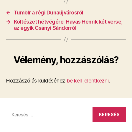
←
Tumblr a régi Dunaújvárosról
→
Költészet hétvégére: Havas Henrik két verse,
az egyik Csányi Sándorról
Vélemény, hozzászólás?
Hozzászólás küldéséhez
be kell jelentkezni
.
Keresés: