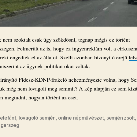
k nem szoktak csak úgy szökdösni, tegnap mégis ez történt
szegen. Felmerült az is, hogy ez ingyenreklám volt a cirkuszn
rekt engedték el az állatot. Szelli azonban bizonyító erejű
felv
miszerint az ügynek politikai okai voltak.
 irányító Fidesz-KDNP-frakció nehezményezte volna, hogy S
luk még nem lovagolt meg semmit? A kép alapján ez sem kizá
m megtudni, hogyan történt az eset.
,
elefánt
,
lovagoló semjén
,
online népművészet
,
semjén zsolt
,
egerszeg