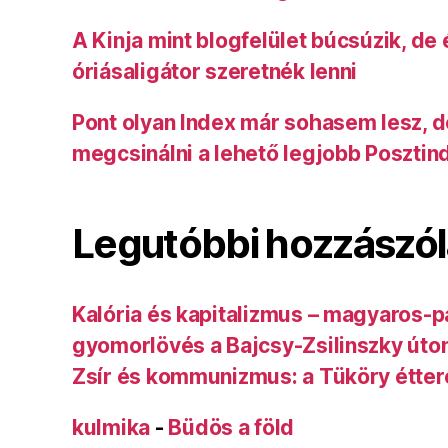
A Kinja mint blogfelület búcsúzik, de
óriásaligátor szeretnék lenni
Pont olyan Index már sohasem lesz, 
megcsinálni a lehető legjobb Posztin
Legutóbbi hozzászó
Kalória és kapitalizmus – magyaros-p
gyomorlövés a Bajcsy-Zsilinszky úto
Zsír és kommunizmus: a Tüköry étte
kulmika
-
Büdös a föld