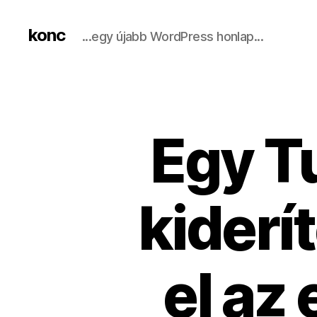
konc
...egy újabb WordPress honlap...
Egy T
kiderí
el az