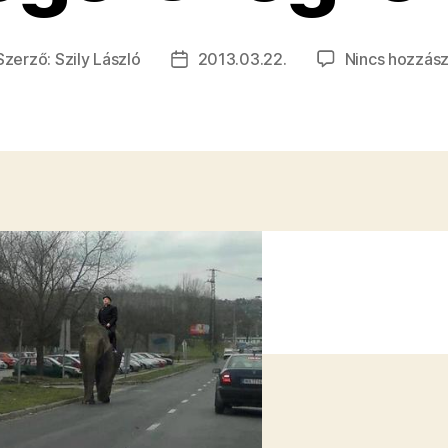
Szerző:
Szily László
2013.03.22.
Nincs hozzász
jegyzés
Bejegyzés
rzője
dátuma