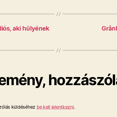
diós, aki hülyének
Grånk
emény, hozzászól
ólás küldéséhez
be kell jelentkezni
.