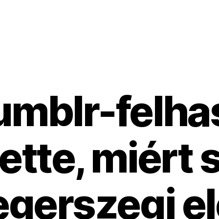
umblr-felha
tette, miért 
 egerszegi el