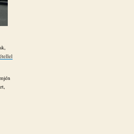
ak,
étellel
emjén
rt,