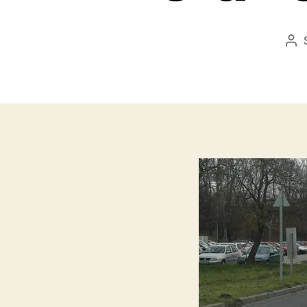
Be
sze