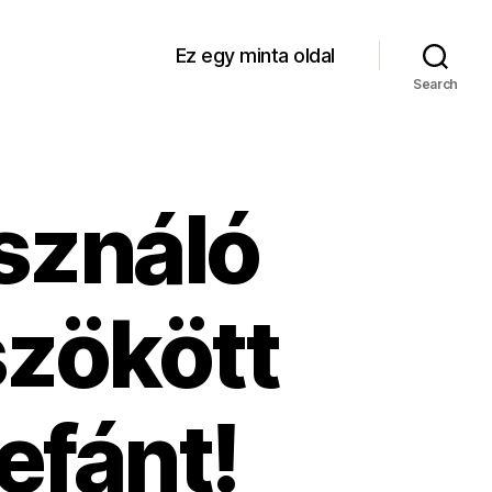
Ez egy minta oldal
Search
sználó
szökött
efánt!