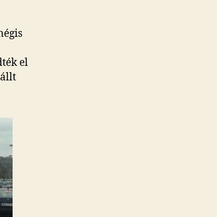
mégis
ték el
állt