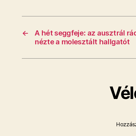
←
A hét seggfeje: az ausztrál rá
nézte a molesztált hallgatót
Vél
Hozzász