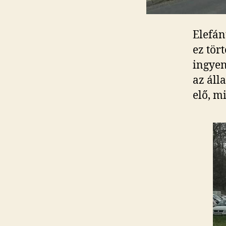
Elefán
ez tör
ingyen
az álla
elő, m