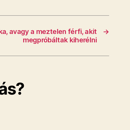
a, avagy a meztelen férfi, akit
→
megpróbáltak kiherélni
ás?