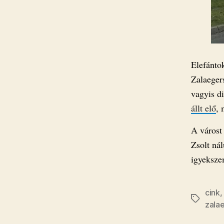
Elefánto
Zalaeger
vagyis di
állt elő
, 
A várost
Zsolt ná
igyeksze
cink
Címkék
zala