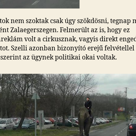
tok nem szoktak csak úgy szökdösni, tegnap 
tént Zalaegerszegen. Felmerült az is, hogy ez
reklám volt a cirkusznak, vagyis direkt enged
tot. Szelli azonban bizonyító erejű felvétellel 
iszerint az ügynek politikai okai voltak.