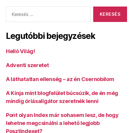
Keresés:
Legutóbbi bejegyzések
Helló Világ!
Adventi szeretet
A láthatatlan ellenség – az én Csernobilom
A Kinja mint blogfelület búcsúzik, de én még
mindig óriásaligátor szeretnék lenni
Pont olyan Index már sohasem lesz, de hogy
lehetne megcsinálni a lehető legjobb
Posztindexet?