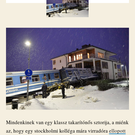
aztán
belevezette
egy
házba
bejegyzéshez
Mindenkinek van egy klassz takarítónős sztorija, a miénk
az, hogy egy stockholmi kolléga mára virradóra
ellopott