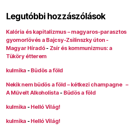
Legutóbbi hozzászólások
Kalória és kapitalizmus – magyaros-parasztos
gyomorlövés a Bajcsy-Zsilinszky úton -
Magyar Híradó
-
Zsír és kommunizmus: a
Tüköry étterem
kulmika
-
Büdös a föld
Nekik nem büdös a föld – kétkezi champagne –
A Művelt Alkoholista
-
Büdös a föld
kulmika
-
Helló Világ!
kulmika
-
Helló Világ!