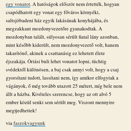
egy vonatot
. A hatóságok először nem értették, hogyan
csapódhatott egy vonat egy főváros környéki,
saltsjöbadeni ház egyik lakásának konyhájába, és
megzakkant mozdonyvezetőre gyanakodtak. A
mozdonyban talált, súlyosan sérült fiatal lány azonban,
mint később kiderült, nem mozdonyvezető volt, hanem
takarítónő, akinek a csattanásig ez lehetett élete
éjszakája. Óriási buli lehet vonatot lopni, tüchtig
svédektől különösen, a baj csak annyi volt, hogy a csaj
gyorsítani tudott, lassítani nem, így amikor elfogytak a
vágányok, ő még tovább utazott 25 métert, míg bele nem
állt a házba. Kivételes szerencse, hogy az ott alvó 5
ember közül senki sem sérült meg. Viszont mennyire
megijedhettek!
via
faszokvagyunk