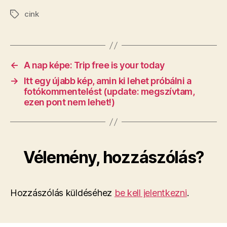
cink
Címkék
←
A nap képe: Trip free is your today
→
Itt egy újabb kép, amin ki lehet próbálni a
fotókommentelést (update: megszívtam,
ezen pont nem lehet!)
Vélemény, hozzászólás?
Hozzászólás küldéséhez
be kell jelentkezni
.