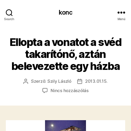
konc
Search
Menü
Ellopta a vonatot a svéd
takarítónő, aztán
belevezette egy házba
Szerző:
Szily László
2013.01.15.
Bejegyzés
Bejegyzés
szerzője
dátuma
a(z)
Nincs hozzászólás
Ellopta
a
vonatot
a
svéd
takarítónő,