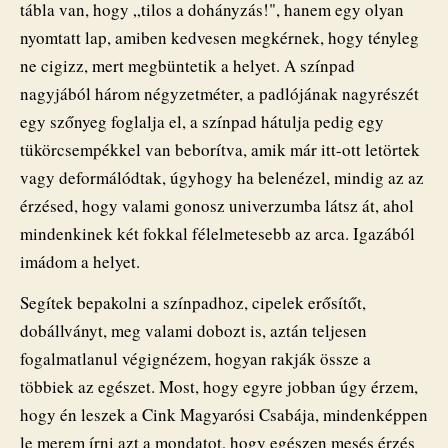
tábla van, hogy „tilos a dohányzás!", hanem egy olyan
nyomtatt lap, amiben kedvesen megkérnek, hogy tényleg
ne cigizz, mert megbüntetik a helyet. A színpad
nagyjából három négyzetméter, a padlójának nagyrészét
egy szőnyeg foglalja el, a színpad hátulja pedig egy
tükörcsempékkel van beborítva, amik már itt-ott letörtek
vagy deformálódtak, úgyhogy ha belenézel, mindig az az
érzésed, hogy valami gonosz univerzumba látsz át, ahol
mindenkinek két fokkal félelmetesebb az arca. Igazából
imádom a helyet.
Segítek bepakolni a színpadhoz, cipelek erősítőt,
dobállványt, meg valami dobozt is, aztán teljesen
fogalmatlanul végignézem, hogyan rakják össze a
többiek az egészet. Most, hogy egyre jobban úgy érzem,
hogy én leszek a Cink Magyarósi Csabája, mindenképpen
le merem írni azt a mondatot, hogy egészen mesés érzés