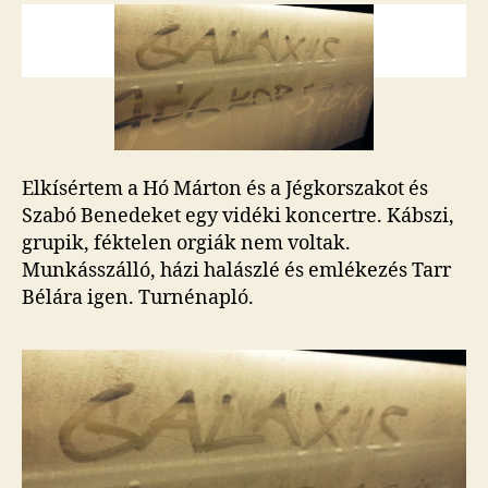
magyar
zenekarral
és
ez
lett
a
vége
bejegyzéshez
Elkísértem a Hó Márton és a Jégkorszakot és
Szabó Benedeket egy vidéki koncertre. Kábszi,
grupik, féktelen orgiák nem voltak.
Munkásszálló, házi halászlé és emlékezés Tarr
Bélára igen. Turnénapló.