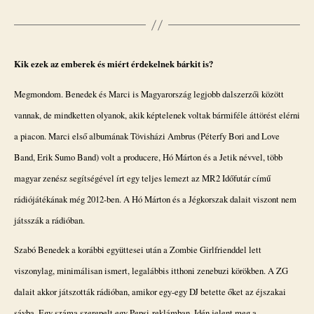
Kik ezek az emberek és miért érdekelnek bárkit is?
Megmondom. Benedek és Marci is Magyarország legjobb dalszerzői között
vannak, de mindketten olyanok, akik képtelenek voltak bármiféle áttörést elérni
a piacon. Marci első albumának Tövisházi Ambrus (Péterfy Bori and Love
Band, Erik Sumo Band) volt a producere, Hó Márton és a Jetik névvel, több
magyar zenész segítségével írt egy teljes lemezt az MR2 Időfutár című
rádiójátékának még 2012-ben. A Hó Márton és a Jégkorszak dalait viszont nem
játsszák a rádióban.
Szabó Benedek a korábbi együttesei után a Zombie Girlfrienddel lett
viszonylag, minimálisan ismert, legalábbis itthoni zenebuzi körökben. A ZG
dalait akkor játszották rádióban, amikor egy-egy DJ betette őket az éjszakai
sávba. Egy száma szerepelt egy Pepsi-reklámban. Idén jelent meg a