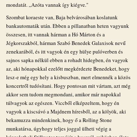
mondatát. „Azóta vannak így kiégve."
Szombat koraeste van, Baja belvárosában koslatunk
bankautomaták után. Ebben a pillanatban heten vagyunk
összesen, itt vannak hárman a Hó Márton és a
Jégkorszakból, hárman Szabó Benedek Galaxisok nevű
zenekarából, és itt vagyok én egy hülye pulóverben és
sajnos sapka nélkül ebben a rohadt hidegben, én vagyok
az, aki hónapokkal ezelőtt megkérdezte Benedeket, hogy
lesz-e még egy hely a kisbuszban, mert elmennék a közös
koncertről tudósítani. Hogy pontosan mit vártam, azt még
akkor sem tudom megmondani, amikor már napokkal
túlvagyok az egészen. Viccből elképzeltem, hogy én
vagyok a kiscsávó a Majdnem híresből, az a kölyök, aki
bekamuzza mindenkinek, hogy ő a Rolling Stone
munkatársa, úgyhogy teljes joggal ülheti végig a