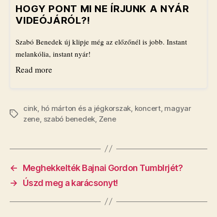
HOGY PONT MI NE ÍRJUNK A NYÁR
VIDEÓJÁRÓL?!
Szabó Benedek új klipje még az előzőnél is jobb. Instant
melankólia, instant nyár!
Read more
cink
,
hó márton és a jégkorszak
,
koncert
,
magyar
Címkék
zene
,
szabó benedek
,
Zene
←
​Meghekkelték Bajnai Gordon Tumblrjét?
→
Úszd meg a karácsonyt!