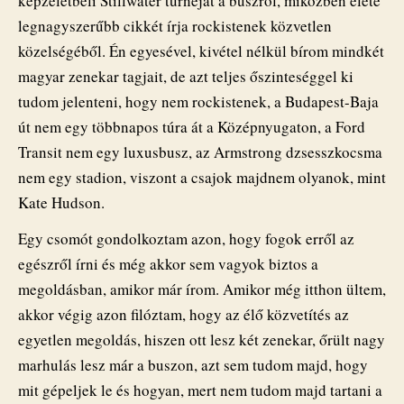
képzeletbeli Stillwater turnéját a buszról, miközben élete
legnagyszerűbb cikkét írja rockistenek közvetlen
közelségéből. Én egyesével, kivétel nélkül bírom mindkét
magyar zenekar tagjait, de azt teljes őszinteséggel ki
tudom jelenteni, hogy nem rockistenek, a Budapest-Baja
út nem egy többnapos túra át a Középnyugaton, a Ford
Transit nem egy luxusbusz, az Armstrong dzsesszkocsma
nem egy stadion, viszont a csajok majdnem olyanok, mint
Kate Hudson.
Egy csomót gondolkoztam azon, hogy fogok erről az
egészről írni és még akkor sem vagyok biztos a
megoldásban, amikor már írom. Amikor még itthon ültem,
akkor végig azon filóztam, hogy az élő közvetítés az
egyetlen megoldás, hiszen ott lesz két zenekar, őrült nagy
marhulás lesz már a buszon, azt sem tudom majd, hogy
mit gépeljek le és hogyan, mert nem tudom majd tartani a