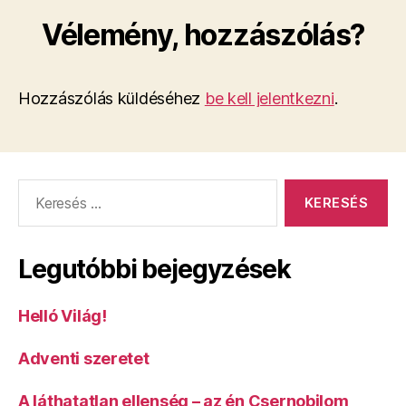
Vélemény, hozzászólás?
Hozzászólás küldéséhez
be kell jelentkezni
.
Keresés:
Legutóbbi bejegyzések
Helló Világ!
Adventi szeretet
A láthatatlan ellenség – az én Csernobilom