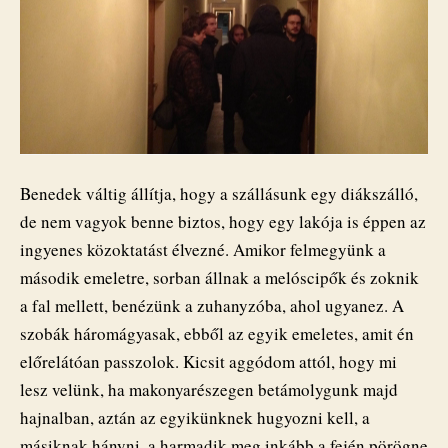
Benedek váltig állítja, hogy a szállásunk egy diákszálló,
de nem vagyok benne biztos, hogy egy lakója is éppen az
ingyenes közoktatást élvezné. Amikor felmegyünk a
második emeletre, sorban állnak a melóscipők és zoknik
a fal mellett, benézünk a zuhanyzóba, ahol ugyanez. A
szobák háromágyasak, ebből az egyik emeletes, amit én
előrelátóan passzolok. Kicsit aggódom attól, hogy mi
lesz velünk, ha makonyarészegen betámolygunk majd
hajnalban, aztán az egyikünknek hugyozni kell, a
másiknak hányni, a harmadik meg inkább a fején pörögne