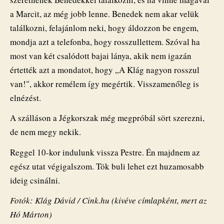
a Marcit, az még jobb lenne. Benedek nem akar velük
találkozni, felajánlom neki, hogy áldozzon be engem,
mondja azt a telefonba, hogy rosszullettem. Szóval ha
most van két csalódott bajai lánya, akik nem igazán
értették azt a mondatot, hogy „A Klág nagyon rosszul
van!", akkor remélem így megértik. Visszamenőleg is
elnézést.
A szálláson a Jégkorszak még megpróbál sört szerezni,
de nem megy nekik.
Reggel 10-kor indulunk vissza Pestre. Én majdnem az
egész utat végigalszom. Tök buli lehet ezt huzamosabb
ideig csinálni.
Fotók: Klág Dávid / Cink.hu (kivéve címlapként, mert az
Hó Márton)