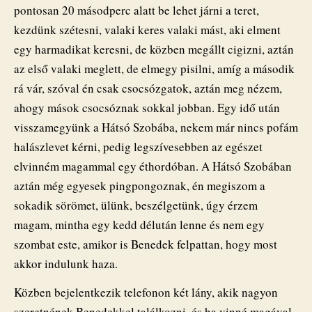
pontosan 20 másodperc alatt be lehet járni a teret,
kezdünk szétesni, valaki keres valaki mást, aki elment
egy harmadikat keresni, de közben megállt cigizni, aztán
az első valaki meglett, de elmegy pisilni, amíg a második
rá vár, szóval én csak csocsózgatok, aztán meg nézem,
ahogy mások csocsóznak sokkal jobban. Egy idő után
visszamegyünk a Hátsó Szobába, nekem már nincs pofám
halászlevet kérni, pedig legszívesebben az egészet
elvinném magammal egy éthordóban. A Hátsó Szobában
aztán még egyesek pingpongoznak, én megiszom a
sokadik sörömet, ülünk, beszélgetünk, úgy érzem
magam, mintha egy kedd délután lenne és nem egy
szombat este, amikor is Benedek felpattan, hogy most
akkor indulunk haza.
Közben bejelentkezik telefonon két lány, akik nagyon
szeretnének Benedekkel találkozni, és ha vinné magával