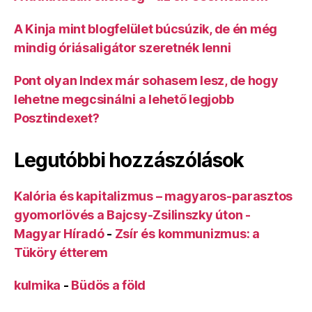
A Kinja mint blogfelület búcsúzik, de én még
mindig óriásaligátor szeretnék lenni
Pont olyan Index már sohasem lesz, de hogy
lehetne megcsinálni a lehető legjobb
Posztindexet?
Legutóbbi hozzászólások
Kalória és kapitalizmus – magyaros-parasztos
gyomorlövés a Bajcsy-Zsilinszky úton -
Magyar Híradó
-
Zsír és kommunizmus: a
Tüköry étterem
kulmika
-
Büdös a föld