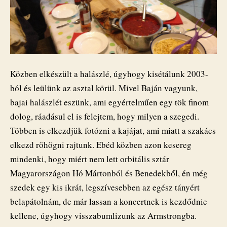
Közben elkészült a halászlé, úgyhogy kisétálunk 2003-
ból és leülünk az asztal körül. Mivel Baján vagyunk,
bajai halászlét eszünk, ami egyértelműen egy tök finom
dolog, ráadásul el is felejtem, hogy milyen a szegedi.
Többen is elkezdjük fotózni a kajájat, ami miatt a szakács
elkezd röhögni rajtunk. Ebéd közben azon kesereg
mindenki, hogy miért nem lett orbitális sztár
Magyarországon Hó Mártonból és Benedekből, én még
szedek egy kis ikrát, legszívesebben az egész tányért
belapátolnám, de már lassan a koncertnek is kezdődnie
kellene, úgyhogy visszabumlizunk az Armstrongba.