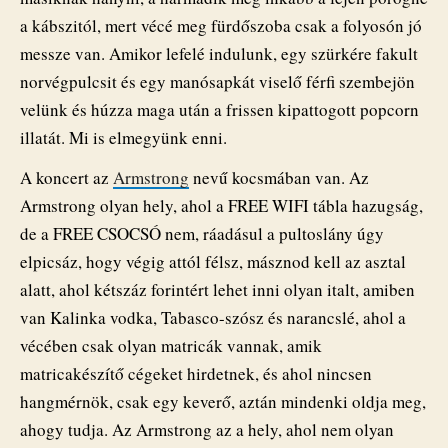
a kábszitól, mert vécé meg fürdőszoba csak a folyosón jó
messze van. Amikor lefelé indulunk, egy szürkére fakult
norvégpulcsit és egy manósapkát viselő férfi szembejön
velünk és húzza maga után a frissen kipattogott popcorn
illatát. Mi is elmegyünk enni.
A koncert az
Armstrong
nevű kocsmában van. Az
Armstrong olyan hely, ahol a FREE WIFI tábla hazugság,
de a FREE CSOCSÓ nem, ráadásul a pultoslány úgy
elpicsáz, hogy végig attól félsz, másznod kell az asztal
alatt, ahol kétszáz forintért lehet inni olyan italt, amiben
van Kalinka vodka, Tabasco-szósz és narancslé, ahol a
vécében csak olyan matricák vannak, amik
matricakészítő cégeket hirdetnek, és ahol nincsen
hangmérnök, csak egy keverő, aztán mindenki oldja meg,
ahogy tudja. Az Armstrong az a hely, ahol nem olyan