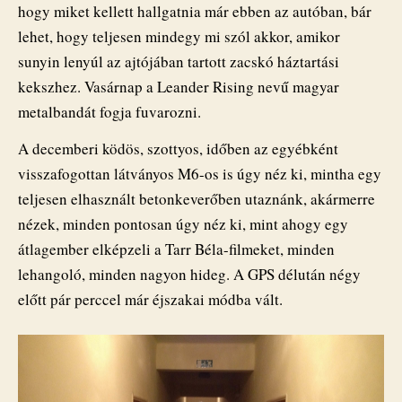
hogy miket kellett hallgatnia már ebben az autóban, bár
lehet, hogy teljesen mindegy mi szól akkor, amikor
sunyin lenyúl az ajtójában tartott zacskó háztartási
kekszhez. Vasárnap a Leander Rising nevű magyar
metalbandát fogja fuvarozni.
A decemberi ködös, szottyos, időben az egyébként
visszafogottan látványos M6-os is úgy néz ki, mintha egy
teljesen elhasznált betonkeverőben utaznánk, akármerre
nézek, minden pontosan úgy néz ki, mint ahogy egy
átlagember elképzeli a Tarr Béla-filmeket, minden
lehangoló, minden nagyon hideg. A GPS délután négy
előtt pár perccel már éjszakai módba vált.