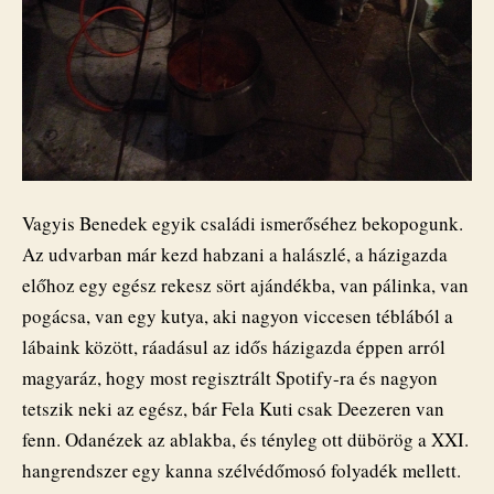
Vagyis Benedek egyik családi ismerőséhez bekopogunk.
Az udvarban már kezd habzani a halászlé, a házigazda
előhoz egy egész rekesz sört ajándékba, van pálinka, van
pogácsa, van egy kutya, aki nagyon viccesen téblából a
lábaink között, ráadásul az idős házigazda éppen arról
magyaráz, hogy most regisztrált Spotify-ra és nagyon
tetszik neki az egész, bár Fela Kuti csak Deezeren van
fenn. Odanézek az ablakba, és tényleg ott dübörög a XXI.
hangrendszer egy kanna szélvédőmosó folyadék mellett.