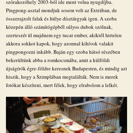
szórakozóhely 2003-ból ide ment volna nyugdíjba.
Pingpong-asztal mondjuk sosem volt az Extrában, de
összerajzolt falak és hülye dísztárgyak igen. A szoba
közepén álló számítógépből súlyos dubok szólnak,
szerteszét ül majdnem egy tucat ember, akiktől hirtelen
akkora sokkot kapok, hogy azonnal kihívok valakit
pingpongozni inkább. Baján egy szoba hátsó részében
bekerültünk abba a romkocsmába, amit a külföldi
újságírók égre-földre keresnek Budapesten, és mindig azt
hiszik, hogy a Szimplában megtalálták. Nem is merek
fotókat készíteni, mert félek, hogy elrabolom a lelkét.