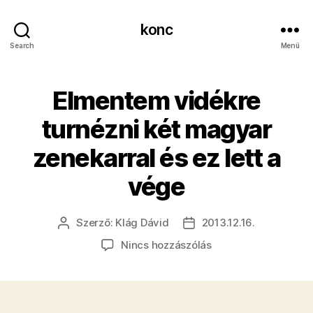
konc
Search
Menü
Elmentem vidékre
turnézni két magyar
zenekarral és ez lett a
vége
Szerző:
Klág Dávid
2013.12.16.
Bejegyzés
Bejegyzés
szerzője
dátuma
a(z)
Nincs hozzászólás
Elmentem
vidékre
turnézni
két