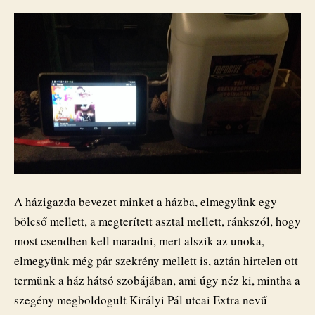
A házigazda bevezet minket a házba, elmegyünk egy
bölcső mellett, a megterített asztal mellett, ránkszól, hogy
most csendben kell maradni, mert alszik az unoka,
elmegyünk még pár szekrény mellett is, aztán hirtelen ott
termünk a ház hátsó szobájában, ami úgy néz ki, mintha a
szegény megboldogult Királyi Pál utcai Extra nevű