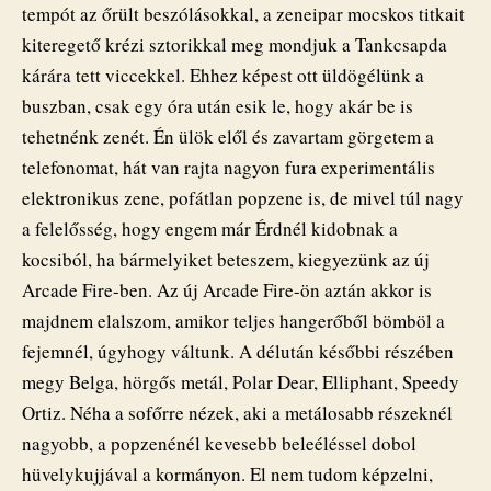
tempót az őrült beszólásokkal, a zeneipar mocskos titkait
kiteregető krézi sztorikkal meg mondjuk a Tankcsapda
kárára tett viccekkel. Ehhez képest ott üldögélünk a
buszban, csak egy óra után esik le, hogy akár be is
tehetnénk zenét. Én ülök elől és zavartam görgetem a
telefonomat, hát van rajta nagyon fura experimentális
elektronikus zene, pofátlan popzene is, de mivel túl nagy
a felelősség, hogy engem már Érdnél kidobnak a
kocsiból, ha bármelyiket beteszem, kiegyezünk az új
Arcade Fire-ben. Az új Arcade Fire-ön aztán akkor is
majdnem elalszom, amikor teljes hangerőből bömböl a
fejemnél, úgyhogy váltunk. A délután későbbi részében
megy Belga, hörgős metál, Polar Dear, Elliphant, Speedy
Ortiz. Néha a sofőrre nézek, aki a metálosabb részeknél
nagyobb, a popzenénél kevesebb beleéléssel dobol
hüvelykujjával a kormányon. El nem tudom képzelni,