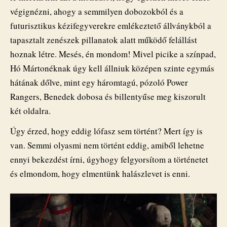
végignézni, ahogy a semmilyen dobozokból és a
futurisztikus kézifegyverekre emlékeztető állványkból a
tapasztalt zenészek pillanatok alatt működő felállást
hoznak létre. Mesés, én mondom! Mivel picike a színpad,
Hó Mártonéknak úgy kell állniuk középen szinte egymás
hátának dőlve, mint egy háromtagú, pózoló Power
Rangers, Benedek dobosa és billentyűse meg kiszorult
két oldalra.
Úgy érzed, hogy eddig lófasz sem történt? Mert így is
van. Semmi olyasmi nem történt eddig, amiből lehetne
ennyi bekezdést írni, úgyhogy felgyorsítom a történetet
és elmondom, hogy elmentünk halászlevet is enni.