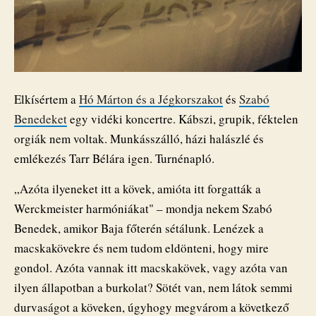
Elkísértem a
Hó Márton és a Jégkorszakot
és
Szabó
Benedeket
egy vidéki koncertre. Kábszi, grupik, féktelen
orgiák nem voltak. Munkásszálló, házi halászlé és
emlékezés Tarr Bélára igen. Turnénapló.
„Azóta ilyeneket itt a kövek, amióta itt forgatták a
Werckmeister harmóniákat" – mondja nekem Szabó
Benedek, amikor Baja főterén sétálunk. Lenézek a
macskakövekre és nem tudom eldönteni, hogy mire
gondol. Azóta vannak itt macskakövek, vagy azóta van
ilyen állapotban a burkolat? Sötét van, nem látok semmi
durvaságot a köveken, úgyhogy megvárom a következő