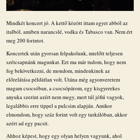
Mindkét koncert jó. A kettő között ittam egyet abból az
italból, amiben narancslé, vodka és Tabasco van. Nem ért
meg 200 forintot.
Koncertek után gyorsan felpakolunk, mielőtt teljesen
szétcsapnánk magunkat. Ezt ma már tudom, hogy nem
fog bekövetkezni, de mondom, mindenkinek az
előrelátása példátlan volt. Utána még agyonveretem
magam csocsóban, a csocsópárom, egy kisgyerekes
anyuka szerint azért nem megy, mert túl jófiú vagyok,
legalábbis erre tippel a pulcsim alapján. Amikor
elmondom, hogy száz forint volt egy turkálóban, akkor
azért ad egy pacsit.
Ahhoz képest, hogy egy olyan helyen vagyunk, ahol