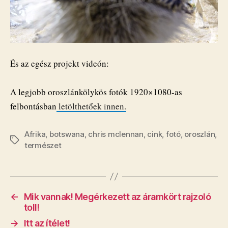
És az egész projekt videón:
A legjobb oroszlánkölykös fotók 1920×1080-as
felbontásban
letölthetőek innen.
Afrika
,
botswana
,
chris mclennan
,
cink
,
fotó
,
oroszlán
,
Címkék
természet
←
Mik vannak! Megérkezett az áramkört rajzoló
toll!
→
Itt az ítélet!