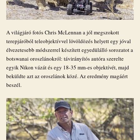
A világjáró fotós Chris McLennan a jól megszokott
terepjáróból teleobjektívvel lövöldözés helyett egy jóval
élvezetesebb módszerrel készített egyedülálló sorozatot a
botswanai oroszlánokról: távirányítós autóra szerelte
egyik Nikon vázát és egy 18-35 mm-es objektívét, majd
beküldte azt az oroszlánok közé. Az eredmény magáért
beszél.