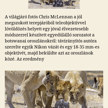
bejegyzéshez
A világjáró fotós Chris McLennan a jól
megszokott terepjáróból teleobjektívvel
lövöldözés helyett egy jóval élvezetesebb
módszerrel készített egyedülálló sorozatot a
botswanai oroszlánokról: távirányítós autóra
szerelte egyik Nikon vázát és egy 18-35 mm-es
objektívét, majd beküldte azt az oroszlánok
közé. Az eredmény