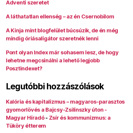
Adventi szeretet
A láthatatlan ellenség – az én Csernobilom
A Kinja mint blogfelület búcsúzik, de én még
mindig óriásaligátor szeretnék lenni
Pont olyan Index már sohasem lesz, de hogy
lehetne megcsinálni a lehető legjobb
Posztindexet?
Legutóbbi hozzászólások
Kalória és kapitalizmus – magyaros-parasztos
gyomorlövés a Bajcsy-Zsilinszky úton -
Magyar Híradó
-
Zsír és kommunizmus: a
Tüköry étterem