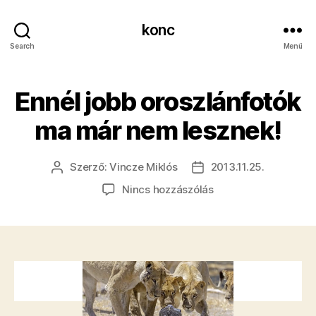
konc
Search
Menü
​Ennél jobb oroszlánfotók
ma már nem lesznek!
Szerző:
Vincze Miklós
2013.11.25.
Bejegyzés
Bejegyzés
szerzője
dátuma
a(z)
Nincs hozzászólás
Ennél
jobb
oroszlánfotók
ma
már
nem
lesznek!