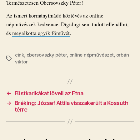
Természetesen Obersovszky Péter!
Az ismert kormányimádó köztévés az online
népművészek kedvence. Digidugi sem tudott ellenállni,
és
megalkotta egyik főművét
.
cink
,
obersovszky péter
,
online népművészet
,
orbán
Címkék
viktor
←
Füstkarikákat lövell az Etna
→
Bréking: József Attila visszakerült a Kossuth
térre