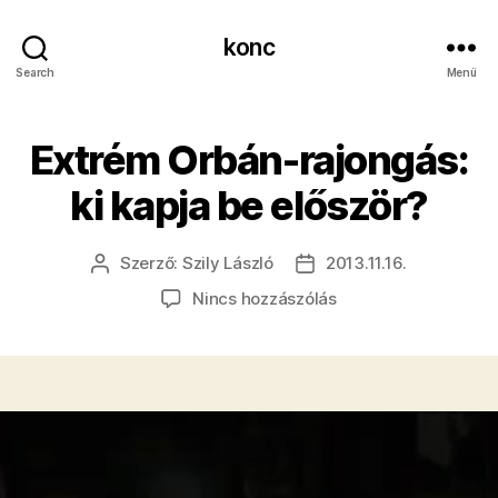
konc
Search
Menü
Extrém Orbán-rajongás:
ki kapja be először?
Szerző:
Szily László
2013.11.16.
Bejegyzés
Bejegyzés
szerzője
dátuma
a(z)
Nincs hozzászólás
Extrém
Orbán-
rajongás:
ki
kapja
be
először?
bejegyzéshez