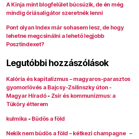
A Kinja mint blogfelület búcsúzik, de én még
mindig óriásaligátor szeretnék lenni
Pont olyan Index már sohasem lesz, de hogy
lehetne megcsinálni a lehető legjobb
Posztindexet?
Legutóbbi hozzászólások
Kalória és kapitalizmus – magyaros-parasztos
gyomorlövés a Bajcsy-Zsilinszky úton -
Magyar Híradó
-
Zsír és kommunizmus: a
Tüköry étterem
kulmika
-
Büdös a föld
Nekik nem büdös a föld – kétkezi champagne –