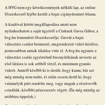
A HVG nem egy következmények nélküli lap, az online
főszerkesztő fejébe került a bajai cigánydominó-blama.
A kiadóval kötött megállapodása miatt nem
nyilatkozhatott a saját ügyéről a Cinknek Gavra Gábor, a
hvg.hu lemondott főszerkesztője. Gavrát a bajai
választási csalást bemutató, megrendezett videó közlése,
pontosabban annak tálalása vitte el. A hvg.hu ugyanis a
választási csalás egyértelmű bizonyítékának nevezte az
első látásra is sok sebből vérző, és minimum gyanús
videót. Amiről később ki is derült, hogy kamu, bár azt
még mindig nem tudni, és talán sosem derül ki, hogy
valamelyik párt rendelte meg, vagy maguk a résztvevők
csinálták, későbbi pénzszerzés végett. (Én még mindig az
utóbbira tippelek.)