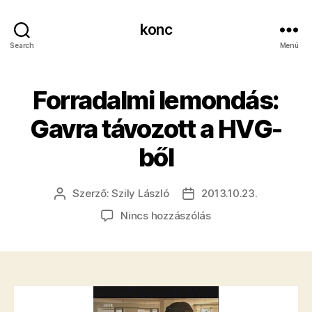
konc
Search
Menü
Forradalmi lemondás:
Gavra távozott a HVG-
ből
Szerző:
Szily László
2013.10.23.
Bejegyzés
Bejegyzés
szerzője
dátuma
a(z)
Nincs hozzászólás
Forradalmi
lemondás:
Gavra
távozott
a
HVG-