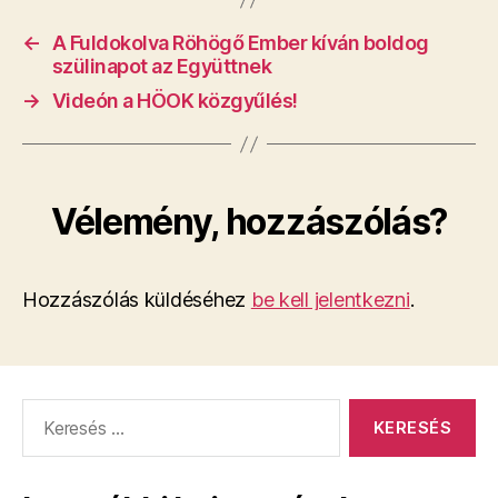
←
A Fuldokolva Röhögő Ember kíván boldog
szülinapot az Együttnek
→
Videón a HÖOK közgyűlés!
Vélemény, hozzászólás?
Hozzászólás küldéséhez
be kell jelentkezni
.
Keresés: