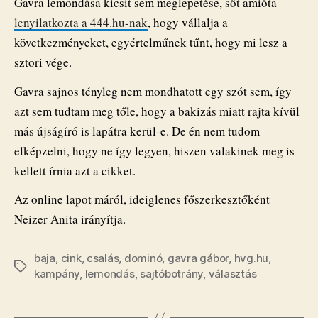
Gavra lemondása kicsit sem meglepetése, sőt amióta
lenyilatkozta a 444.hu-nak
, hogy vállalja a
következményeket, egyértelműnek tűnt, hogy mi lesz a
sztori vége.
Gavra sajnos tényleg nem mondhatott egy szót sem, így
azt sem tudtam meg tőle, hogy a bakizás miatt rajta kívül
más újságíró is lapátra kerül-e. De én nem tudom
elképzelni, hogy ne így legyen, hiszen valakinek meg is
kellett írnia azt a cikket.
Az online lapot máról, ideiglenes főszerkesztőként
Neizer Anita irányítja.
baja
,
cink
,
csalás
,
dominó
,
gavra gábor
,
hvg.hu
,
Címkék
kampány
,
lemondás
,
sajtóbotrány
,
választás