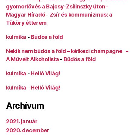
gyomorlövés a Bajcsy-Zsilinszky úton -
Magyar Híradó
-
Zsír és kommunizmus: a
Tüköry étterem
kulmika
-
Büdös a föld
Nekik nem büdös a föld – kétkezi champagne –
A Művelt Alkoholista
-
Büdös a föld
kulmika
-
Helló Világ!
kulmika
-
Helló Világ!
Archívum
2021. január
2020. december