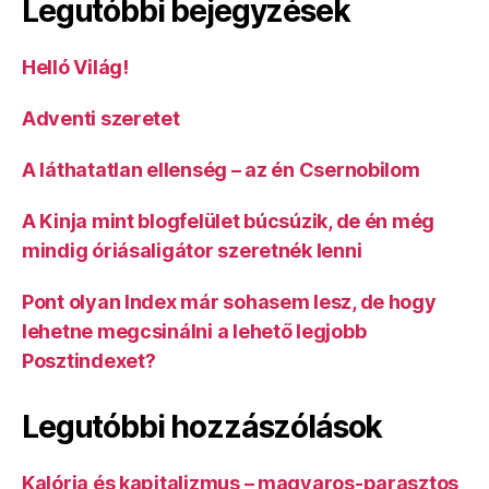
Legutóbbi bejegyzések
Helló Világ!
Adventi szeretet
A láthatatlan ellenség – az én Csernobilom
A Kinja mint blogfelület búcsúzik, de én még
mindig óriásaligátor szeretnék lenni
Pont olyan Index már sohasem lesz, de hogy
lehetne megcsinálni a lehető legjobb
Posztindexet?
Legutóbbi hozzászólások
Kalória és kapitalizmus – magyaros-parasztos