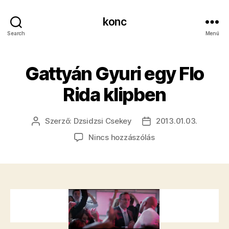
konc
Search
Menü
Gattyán Gyuri egy Flo
Rida klipben
Szerző:
Dzsidzsi Csekey
2013.01.03.
Bejegyzés
Bejegyzés
szerzője
dátuma
a(z)
Nincs hozzászólás
Gattyán
Gyuri
egy
Flo
Rida
klipben
bejegyzéshez