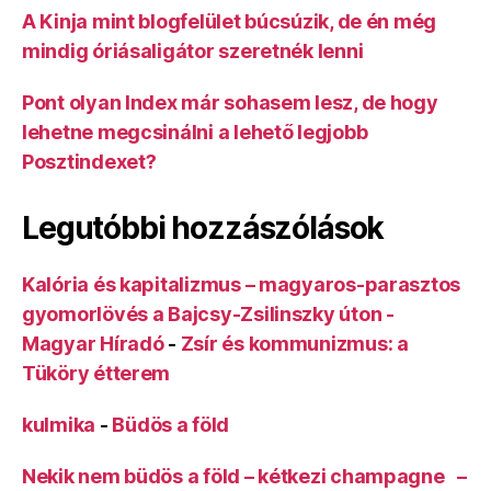
A Kinja mint blogfelület búcsúzik, de én még
mindig óriásaligátor szeretnék lenni
Pont olyan Index már sohasem lesz, de hogy
lehetne megcsinálni a lehető legjobb
Posztindexet?
Legutóbbi hozzászólások
Kalória és kapitalizmus – magyaros-parasztos
gyomorlövés a Bajcsy-Zsilinszky úton -
Magyar Híradó
-
Zsír és kommunizmus: a
Tüköry étterem
kulmika
-
Büdös a föld
Nekik nem büdös a föld – kétkezi champagne –