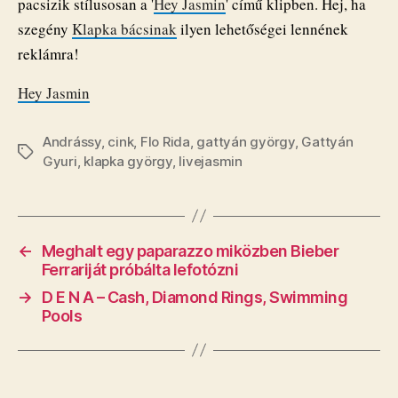
pacsizik stílusosan a '
Hey Jasmin
' című klipben. Hej, ha
szegény
Klapka bácsinak
ilyen lehetőségei lennének
reklámra!
Hey Jasmin
Andrássy
,
cink
,
Flo Rida
,
gattyán györgy
,
Gattyán
Címkék
Gyuri
,
klapka györgy
,
livejasmin
←
Meghalt egy paparazzo miközben Bieber
Ferrariját próbálta lefotózni
→
D E N A – Cash, Diamond Rings, Swimming
Pools