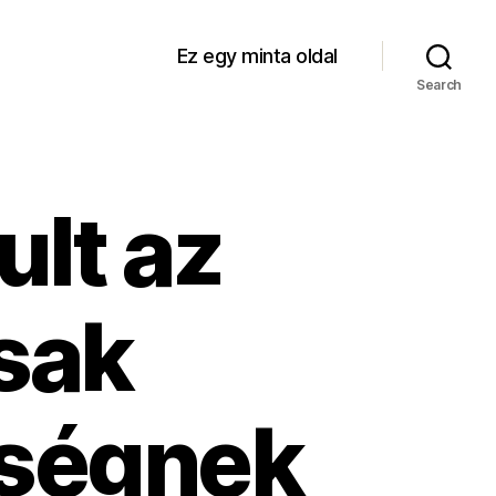
Ez egy minta oldal
Search
lt az
sak
nségnek