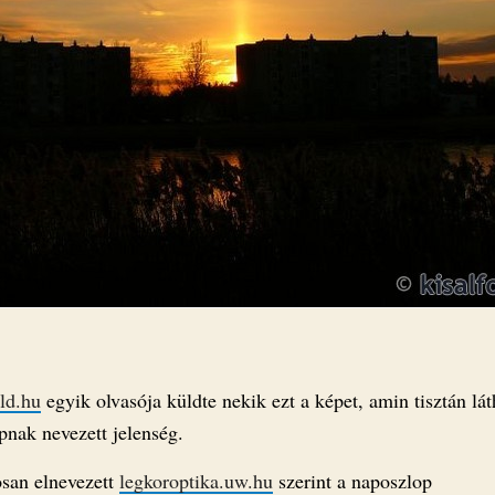
old.hu
egyik olvasója küldte nekik ezt a képet, amin tisztán lát
pnak nevezett jelenség.
san elnevezett
legkoroptika.uw.hu
szerint a naposzlop