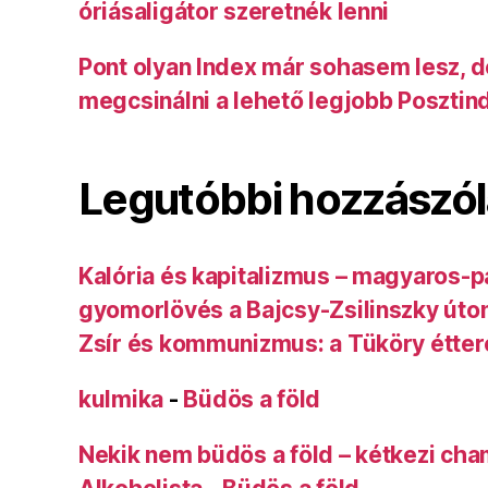
óriásaligátor szeretnék lenni
Pont olyan Index már sohasem lesz, 
megcsinálni a lehető legjobb Posztin
Legutóbbi hozzászó
Kalória és kapitalizmus – magyaros-p
gyomorlövés a Bajcsy-Zsilinszky úto
Zsír és kommunizmus: a Tüköry étte
kulmika
-
Büdös a föld
Nekik nem büdös a föld – kétkezi ch