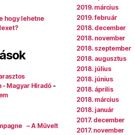
2019. március
2019. február
de hogy lehetne
2018. december
dexet?
2018. november
2018. szeptember
lások
2018. augusztus
2018. július
arasztos
2018. június
n - Magyar Híradó
-
2018. április
rem
2018. március
2018. január
2017. december
ampagne – A Művelt
2017. november