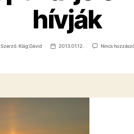
hívják
Szerző:
Klág Dávid
2013.01.12.
Nincs hozzász
ejegyzés
Bejegyzés
erzője
dátuma