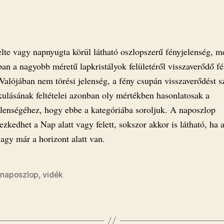
lte vagy napnyugta körül látható oszlopszerű fényjelenség, m
ban a nagyobb méretű lapkristályok felületéről visszaverődő f
 Valójában nem törési jelenség, a fény csupán visszaverődést s
kulásának feltételei azonban oly mértékben hasonlatosak a
elenségéhez, hogy ebbe a kategóriába soroljuk. A naposzlop
ezkedhet a Nap alatt vagy felett, sokszor akkor is látható, ha
agy már a horizont alatt van.
,
naposzlop
,
vidék