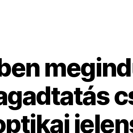
ben megindu
ragadtatás c
optikai jele