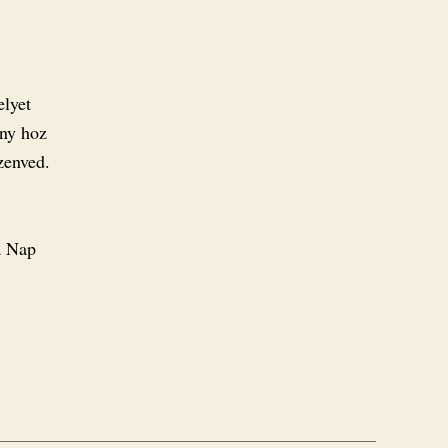
elyet
ény hoz
zenved.
 a Nap