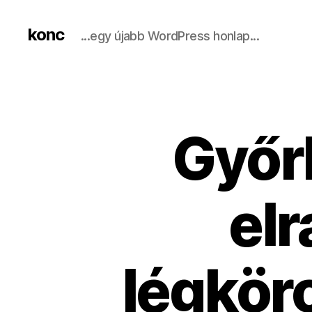
konc
...egy újabb WordPress honlap...
Győr
el
légkör