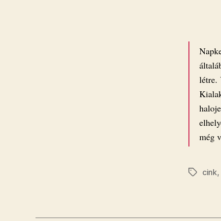
Napke
általá
létre.
Kiala
haloj
elhely
még v
cink
Címkék