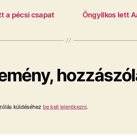
t a pécsi csapat
Öngyilkos lett A
emény, hozzászól
ólás küldéséhez
be kell jelentkezni
.