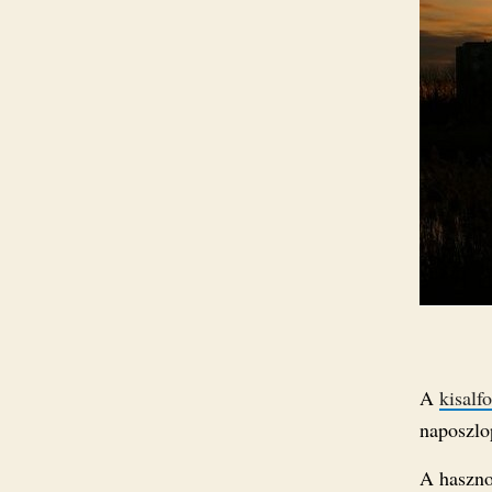
A
kisalf
naposzlo
A haszno