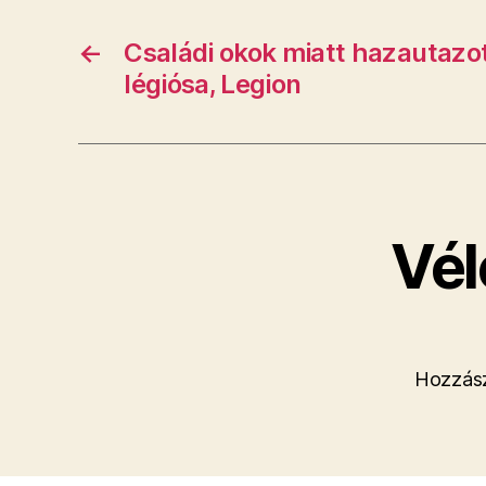
←
Családi okok miatt hazautazot
légiósa, Legion
Vél
Hozzász