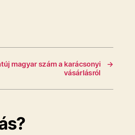
natúj magyar szám a karácsonyi
→
vásárlásról
ás?