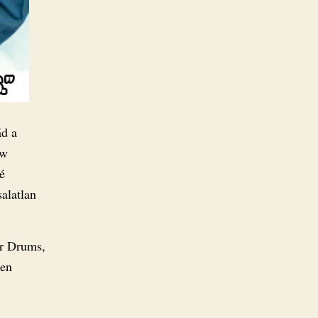
ád a
ew
é
alatlan
er Drums,
ben