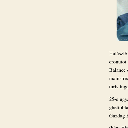
Halászlé
cronutot
Balance 
mainstre
turis ing
25-e ugy
ghettobl
Gazdag B
(kép:
Hip