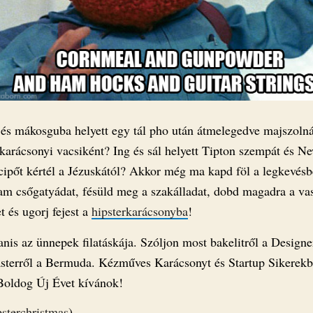
 és mákosguba helyett egy tál pho után átmelegedve majszoln
 karácsonyi vacsiként? Ing és sál helyett Tipton szempát és N
cipőt kértél a Jézuskától? Akkor még ma kapd föl a legkevésb
am csőgatyádat, fésüld meg a szakálladat, dobd magadra a vas
et és ugorj fejest a
hipsterkarácsonyba
!
anis az ünnepek filatáskája. Szóljon most bakelitről a Design
asterről a Bermuda. Kézműves Karácsonyt és Startup Sikerek
oldog Új Évet kívánok!
sterchristmas
)