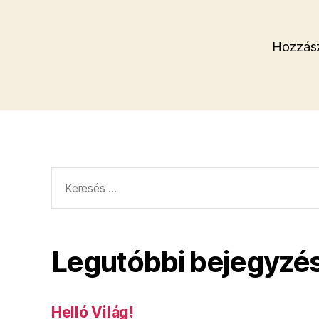
Hozzász
Keresés:
Legutóbbi bejegyzé
Helló Világ!