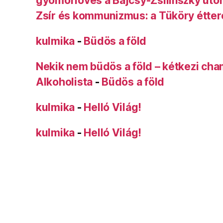
gyomorlövés a Bajcsy-Zsilinszky úto
Zsír és kommunizmus: a Tüköry étte
kulmika
-
Büdös a föld
Nekik nem büdös a föld – kétkezi ch
Alkoholista
-
Büdös a föld
kulmika
-
Helló Világ!
kulmika
-
Helló Világ!