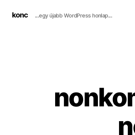
konc
...egy újabb WordPress honlap...
nonkom
n