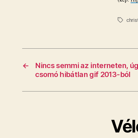
chri
Címkék
←
Nincs semmi az interneten, úg
csomó hibátlan gif 2013-ból
Vél