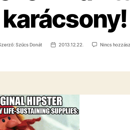
karácsony!
Szerző:
Szűcs Donát
2013.12.22.
Nincs hozzás
jegyzés
Bejegyzés
rzője
dátuma