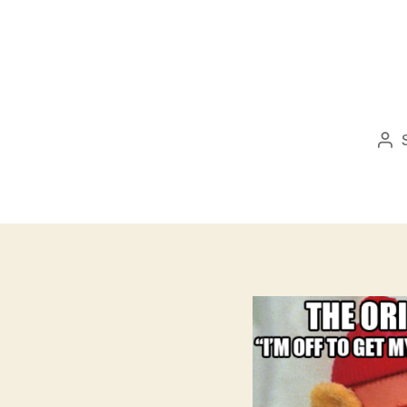
Be
sze