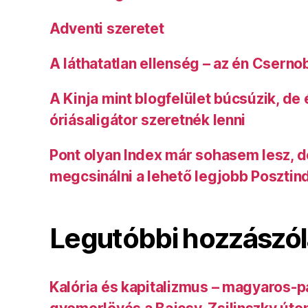
Adventi szeretet
A láthatatlan ellenség – az én Cserno
A Kinja mint blogfelület búcsúzik, de
óriásaligátor szeretnék lenni
Pont olyan Index már sohasem lesz, 
megcsinálni a lehető legjobb Posztin
Legutóbbi hozzászó
Kalória és kapitalizmus – magyaros-p