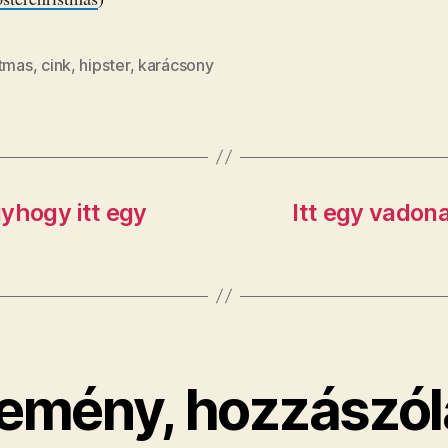
stmas
,
cink
,
hipster
,
karácsony
yhogy itt egy
​Itt egy vado
emény, hozzászól