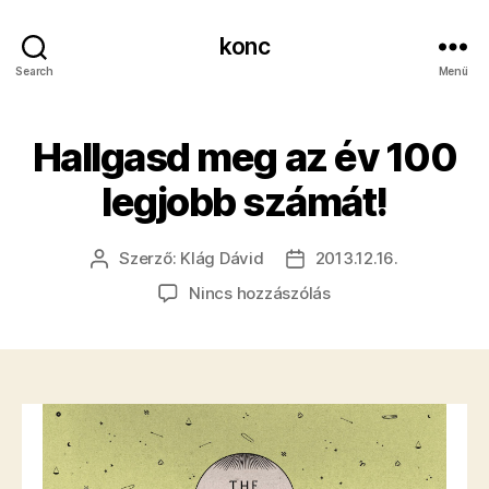
konc
Search
Menü
Hallgasd meg az év 100
legjobb számát!
Szerző:
Klág Dávid
2013.12.16.
Bejegyzés
Bejegyzés
szerzője
dátuma
a(z)
Nincs hozzászólás
Hallgasd
meg
az
év
100
legjobb
számát!
bejegyzéshez