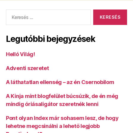
Keresés:
Legutóbbi bejegyzések
Helló Világ!
Adventi szeretet
A láthatatlan ellenség – az én Csernobilom
A Kinja mint blogfelület búcsúzik, de én még
mindig óriásaligátor szeretnék lenni
Pont olyan Index már sohasem lesz, de hogy
lehetne megcsinálni a lehető legjobb