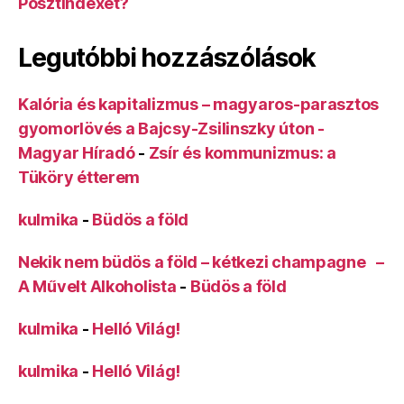
Posztindexet?
Legutóbbi hozzászólások
Kalória és kapitalizmus – magyaros-parasztos
gyomorlövés a Bajcsy-Zsilinszky úton -
Magyar Híradó
-
Zsír és kommunizmus: a
Tüköry étterem
kulmika
-
Büdös a föld
Nekik nem büdös a föld – kétkezi champagne –
A Művelt Alkoholista
-
Büdös a föld
kulmika
-
Helló Világ!
kulmika
-
Helló Világ!