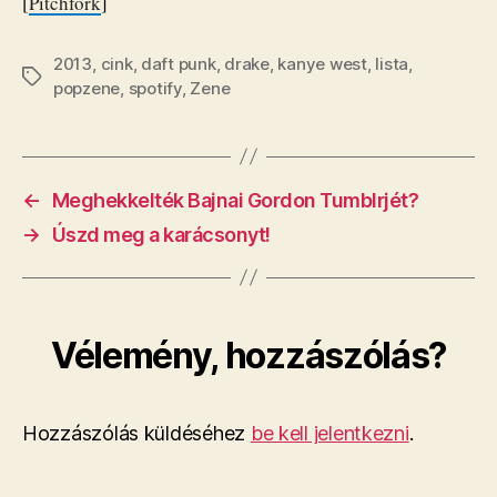
[
Pitchfork
]
2013
,
cink
,
daft punk
,
drake
,
kanye west
,
lista
,
Címkék
popzene
,
spotify
,
Zene
←
​Meghekkelték Bajnai Gordon Tumblrjét?
→
Úszd meg a karácsonyt!
Vélemény, hozzászólás?
Hozzászólás küldéséhez
be kell jelentkezni
.