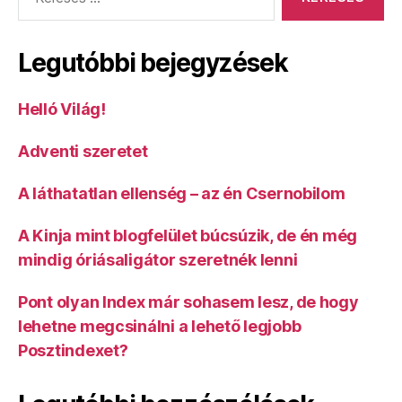
Legutóbbi bejegyzések
Helló Világ!
Adventi szeretet
A láthatatlan ellenség – az én Csernobilom
A Kinja mint blogfelület búcsúzik, de én még
mindig óriásaligátor szeretnék lenni
Pont olyan Index már sohasem lesz, de hogy
lehetne megcsinálni a lehető legjobb
Posztindexet?