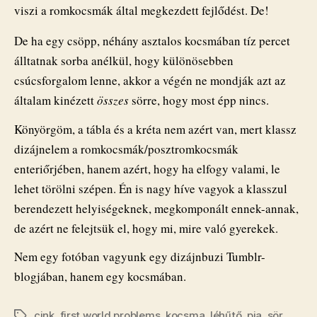
viszi a romkocsmák által megkezdett fejlődést. De!
De ha egy csöpp, néhány asztalos kocsmában tíz percet
álltatnak sorba anélkül, hogy különösebben
csúcsforgalom lenne, akkor a végén ne mondják azt az
általam kinézett
összes
sörre, hogy most épp nincs.
Könyörgöm, a tábla és a kréta nem azért van, mert klassz
dizájnelem a romkocsmák/posztromkocsmák
enteriőrjében, hanem azért, hogy ha elfogy valami, le
lehet törölni szépen. Én is nagy híve vagyok a klasszul
berendezett helyiségeknek, megkomponált ennek-annak,
de azért ne felejtsük el, hogy mi, mire való gyerekek.
Nem egy fotóban vagyunk egy dizájnbuzi Tumblr-
blogjában, hanem egy kocsmában.
cink
,
first world problems
,
kocsma
,
léhűtő
,
pia
,
sör
Címkék