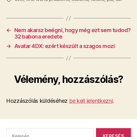
←
Nem akarsz beégni, hogy még ezt sem tudod?
32 babona eredete
→
Avatar 4DX: ezért készült a szagos mozi
Vélemény, hozzászólás?
Hozzászólás küldéséhez
be kell jelentkezni
.
Keresés: