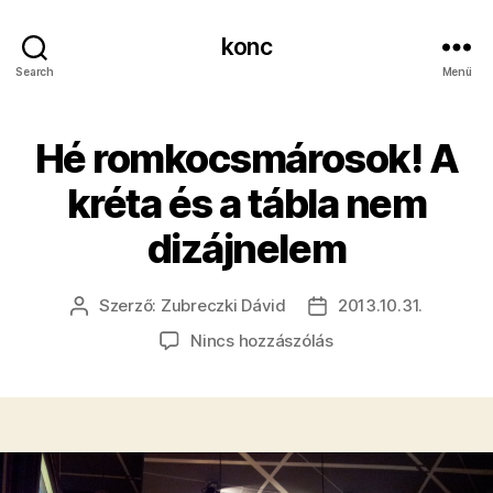
konc
Search
Menü
Hé romkocsmárosok! A
kréta és a tábla nem
dizájnelem
Szerző:
Zubreczki Dávid
2013.10.31.
Bejegyzés
Bejegyzés
szerzője
dátuma
a(z)
Nincs hozzászólás
Hé
romkocsmárosok!
A
kréta
és
a