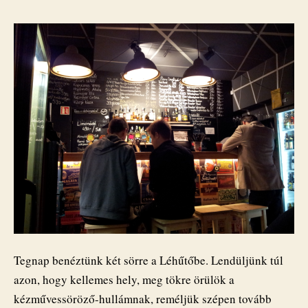
Tegnap benéztünk két sörre a Léhűtőbe. Lendüljünk túl
azon, hogy kellemes hely, meg tökre örülök a
kézművessöröző-hullámnak, reméljük szépen tovább