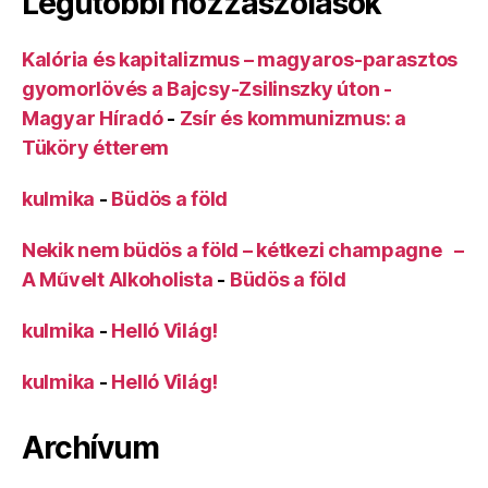
Legutóbbi hozzászólások
Kalória és kapitalizmus – magyaros-parasztos
gyomorlövés a Bajcsy-Zsilinszky úton -
Magyar Híradó
-
Zsír és kommunizmus: a
Tüköry étterem
kulmika
-
Büdös a föld
Nekik nem büdös a föld – kétkezi champagne –
A Művelt Alkoholista
-
Büdös a föld
kulmika
-
Helló Világ!
kulmika
-
Helló Világ!
Archívum