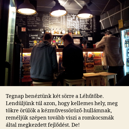
tábla
nem
dizájnelem
bejegyzéshez
Tegnap benéztünk két sörre a Léhűtőbe.
Lendüljünk túl azon, hogy kellemes hely, meg
tökre örülök a kézművessöröző-hullámnak,
reméljük szépen tovább viszi a romkocsmák
által megkezdett fejlődést. De!