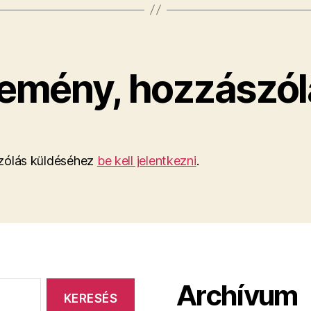
emény, hozzászól
ólás küldéséhez
be kell jelentkezni
.
Archívum