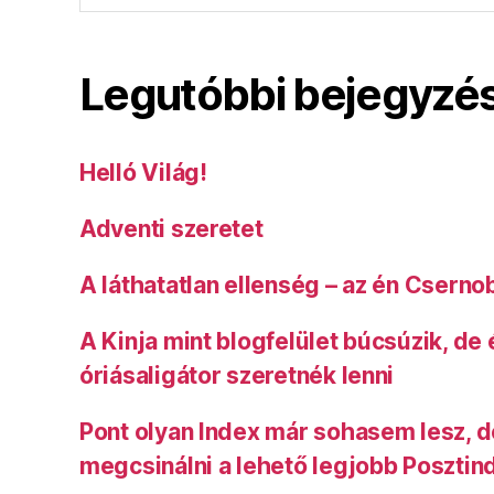
Legutóbbi bejegyzé
Helló Világ!
Adventi szeretet
A láthatatlan ellenség – az én Cserno
A Kinja mint blogfelület búcsúzik, de
óriásaligátor szeretnék lenni
Pont olyan Index már sohasem lesz, 
megcsinálni a lehető legjobb Posztin