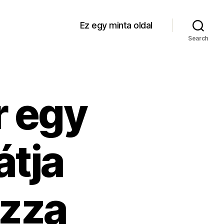
Ez egy minta oldal
Search
r egy
átja
ózza