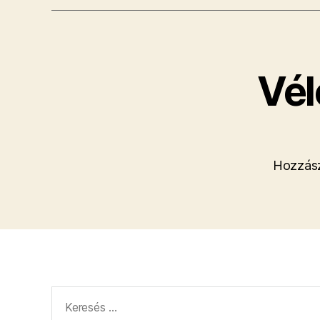
Vél
Hozzász
Keresés: