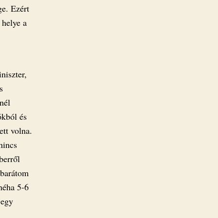
e. Ezért
 helye a
iszter,
s
nél
ókból és
ett volna.
nincs
berről
 barátom
 néha 5-6
 egy