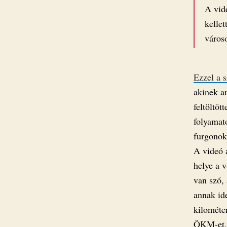
A vid
kelle
város
Ezzel a s
akinek an
feltöltöt
folyamat
furgonokb
A videó 
helye a 
van szó,
annak id
kilométer
ÖKM-et.