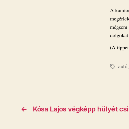
A kamion
megérlel
mégsem t
dolgokat
(A tippe
autó
Címkék
←
​Kósa Lajos végképp hülyét cs