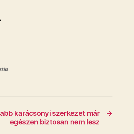
s
ztás
sabb karácsonyi szerkezet már
→
egészen biztosan nem lesz