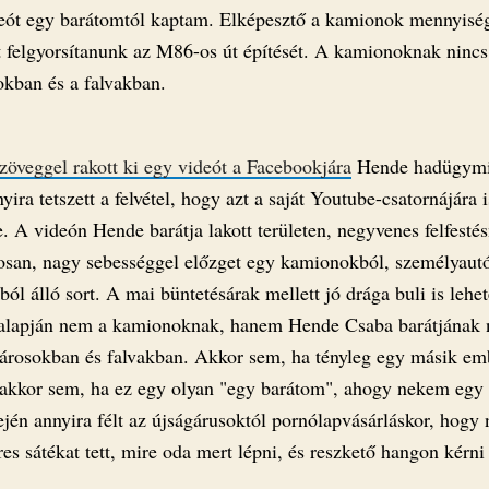
eót egy barátomtól kaptam. Elképesztő a kamionok mennyiség
tt felgyorsítanunk az M86-os út építését. A kamionoknak nincs
okban és a falvakban.
zöveggel rakott ki egy videót a Facebookjára
Hende hadügymin
yira tetszett a felvétel, hogy azt a saját Youtube-csatornájára i
te. A videón Hende barátja lakott területen, negyvenes felfestés
osan, nagy sebességgel előzget egy kamionokból, személyaut
ól álló sort. A mai büntetésárak mellett jó drága buli is lehet
alapján nem a kamionoknak, hanem Hende Csaba barátjának 
városokban és falvakban. Akkor sem, ha tényleg egy másik em
 akkor sem, ha ez egy olyan "egy barátom", ahogy nekem egy
ején annyira félt az újságárusoktól pornólapvásárláskor, hogy
es sátékat tett, mire oda mert lépni, és reszkető hangon kérni