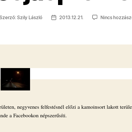
Szerző:
Szily László
2013.12.21.
Nincs hozzász
jegyzés
Bejegyzés
erzője
dátuma
rületen, negyvenes felfestésnél előzi a kamoinsort lakott terül
ende a Facebookon népszerűsíti.