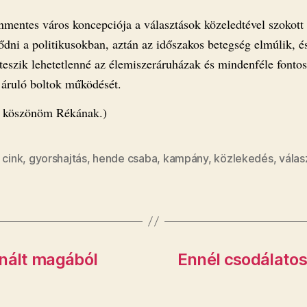
mentes város koncepciója a választások közeledtével szokott
ődni a politikusokban, aztán az időszakos betegség elmúlik, é
eszik lehetetlenné az élemiszeráruházak és mindenféle fontos
 áruló boltok működését.
t köszönöm Rékának.)
,
cink
,
gyorshajtás
,
hende csaba
,
kampány
,
közlekedés
,
válas
inált magából
Ennél csodálato