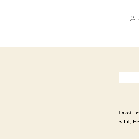
Be
sz
Lakott te
belül, H