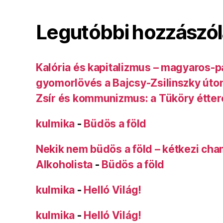
Legutóbbi hozzászó
Kalória és kapitalizmus – magyaros-p
gyomorlövés a Bajcsy-Zsilinszky úto
Zsír és kommunizmus: a Tüköry étte
kulmika
-
Büdös a föld
Nekik nem büdös a föld – kétkezi ch
Alkoholista
-
Büdös a föld
kulmika
-
Helló Világ!
kulmika
-
Helló Világ!