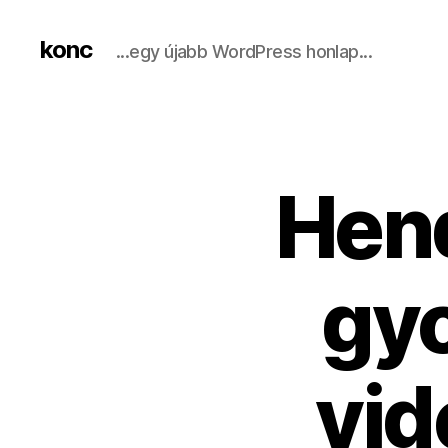
konc
...egy újabb WordPress honlap...
​Hen
gyo
vid