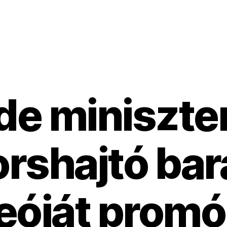
de miniszte
rshajtó bar
eóját prom