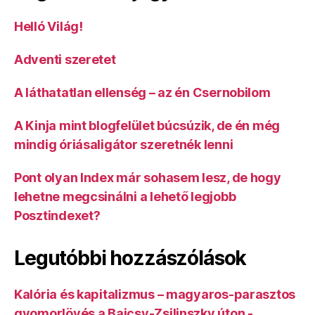
Helló Világ!
Adventi szeretet
A láthatatlan ellenség – az én Csernobilom
A Kinja mint blogfelület búcsúzik, de én még
mindig óriásaligátor szeretnék lenni
Pont olyan Index már sohasem lesz, de hogy
lehetne megcsinálni a lehető legjobb
Posztindexet?
Legutóbbi hozzászólások
Kalória és kapitalizmus – magyaros-parasztos
gyomorlövés a Bajcsy-Zsilinszky úton -