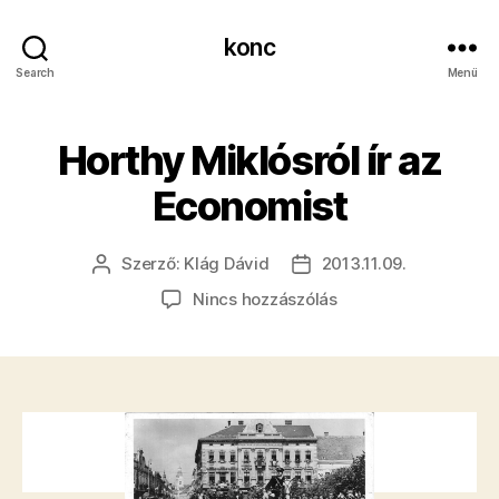
konc
Search
Menü
Horthy Miklósról ír az
Economist
Szerző:
Klág Dávid
2013.11.09.
Bejegyzés
Bejegyzés
szerzője
dátuma
a(z)
Nincs hozzászólás
Horthy
Miklósról
ír
az
Economist
bejegyzéshez