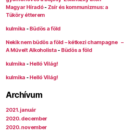
Magyar Híradó
-
Zsír és kommunizmus: a
Tüköry étterem
kulmika
-
Büdös a föld
Nekik nem büdös a föld – kétkezi champagne –
A Művelt Alkoholista
-
Büdös a föld
kulmika
-
Helló Világ!
kulmika
-
Helló Világ!
Archívum
2021. január
2020. december
2020. november