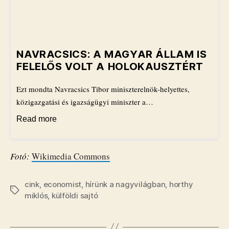
NAVRACSICS: A MAGYAR ÁLLAM IS
FELELŐS VOLT A HOLOKAUSZTÉRT
Ezt mondta Navracsics Tibor miniszterelnök-helyettes,
közigazgatási és igazságügyi miniszter a…
Read more
Fotó:
Wikimedia Commons
cink
,
economist
,
hírünk a nagyvilágban
,
horthy
Címkék
miklós
,
külföldi sajtó