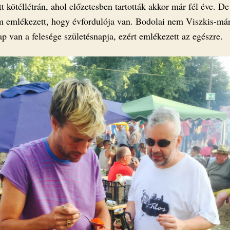
t kötéllétrán, ahol előzetesben tartották akkor már fél éve. 
m emlékezett, hogy évfordulója van. Bodolai nem Viszkis-mán
p van a felesége születésnapja, ezért emlékezett az egészre.