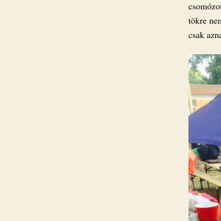
csomózot
tökre ne
csak azna