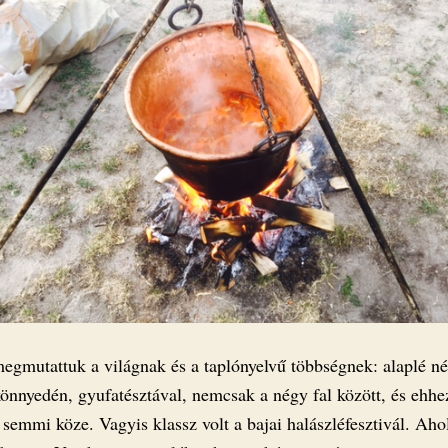
egmutattuk a világnak és a taplónyelvű többségnek: alaplé né
könnyedén, gyufatésztával, nemcsak a négy fal között, és ehhe
semmi köze. Vagyis klassz volt a bajai halászléfesztivál. Aho