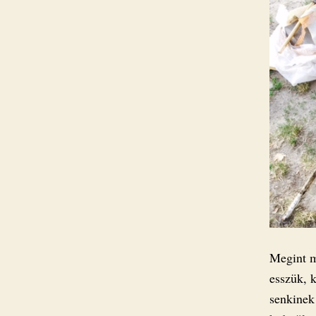
Megint m
esszük, 
senkinek 