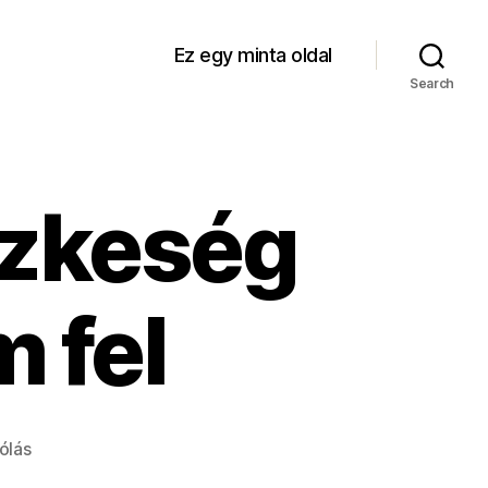
Ez egy minta oldal
Search
szkeség
 fel
a(z)
ólás
Idén