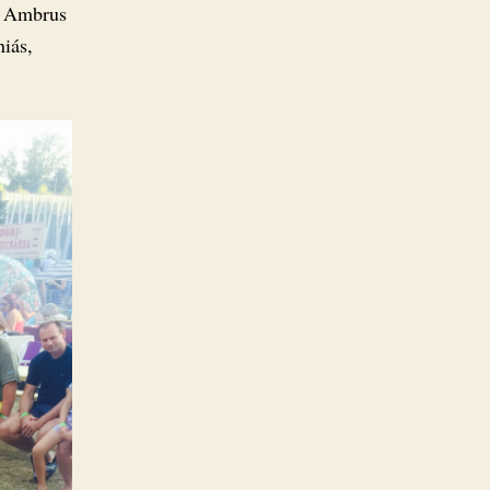
De Ambrus
iás,