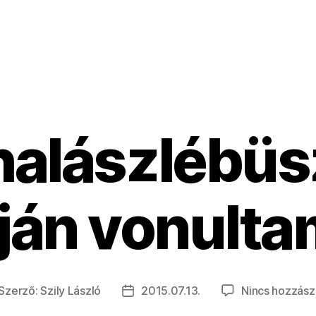
 halászlébü
ján vonultam
Szerző:
Szily László
2015.07.13.
Nincs hozzász
jegyzés
Bejegyzés
erzője
dátuma