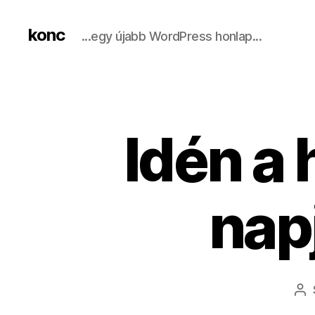
konc
...egy újabb WordPress honlap...
Idén a
nap
Be
sz