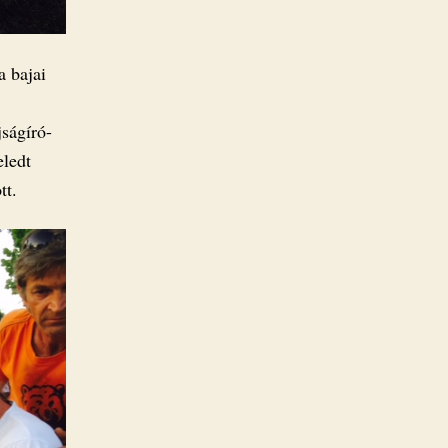
a bajai
jságíró-
eledt
tt.