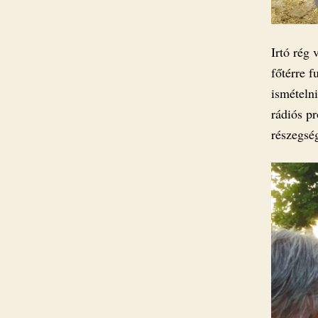
Irtó rég
főtérre f
ismételni
rádiós pr
részegsé