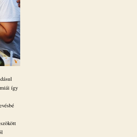
adásul
miái így
evésbé
 szökött
ól