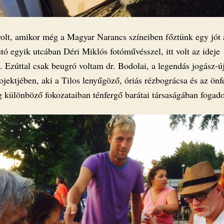
 volt, amikor még a Magyar Narancs színeiben főztünk egy jót 
utó egyik utcában Déri Miklós fotóművésszel, itt volt az ideje
. Ezúttal csak beugró voltam dr. Bodolai, a legendás jogász-ú
ojektjében, aki a Tilos lenyűgöző, óriás rézbográcsa és az önf
g különböző fokozataiban ténfergő barátai társaságában fogado