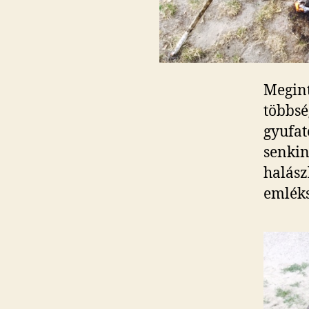
Megint
többsé
gyufat
senkin
halász
emléks