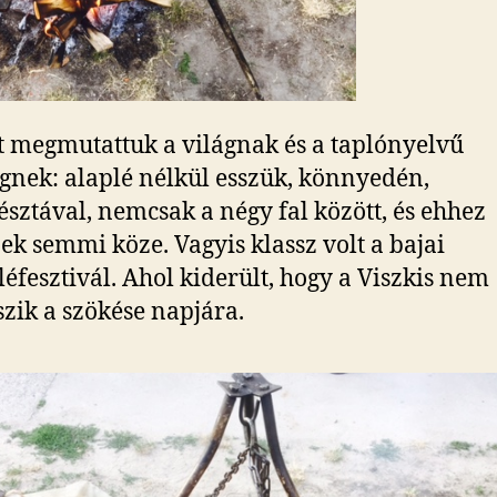
 megmutattuk a világnak és a taplónyelvű
gnek: alaplé nélkül esszük, könnyedén,
észtával, nemcsak a négy fal között, és ehhez
ek semmi köze. Vagyis klassz volt a bajai
léfesztivál. Ahol kiderült, hogy a Viszkis nem
zik a szökése napjára.