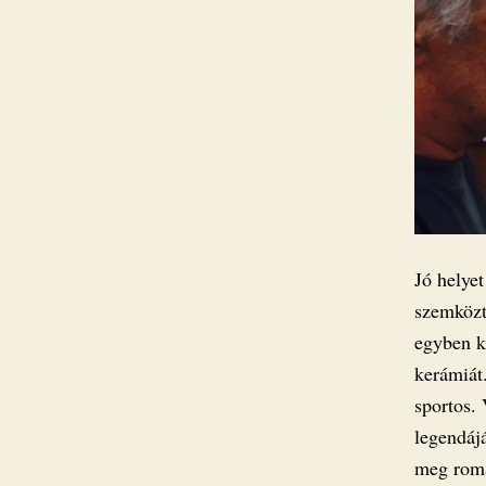
Jó helyet
szemközt
egyben k
kerámiát
sportos. 
legendáj
meg roma