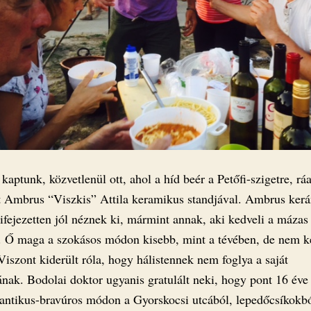
 kaptunk, közvetlenül ott, ahol a híd beér a Petőfi-szigetre, rá
 Ambrus “Viszkis” Attila keramikus standjával. Ambrus kerá
ifejezetten jól néznek ki, mármint annak, aki kedveli a mázas
. Ő maga a szokásos módon kisebb, mint a tévében, de nem k
Viszont kiderült róla, hogy hálistennek nem foglya a saját
ának. Bodolai doktor ugyanis gratulált neki, hogy pont 16 éve
ntikus-bravúros módon a Gyorskocsi utcából, lepedőcsíkokb