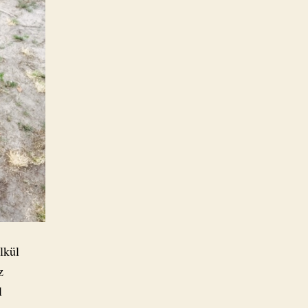
lkül
z
l