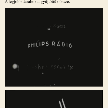
A legjobb darabokat gyűjtöttük össze.