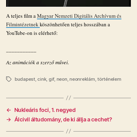
A teljes film a
Magyar Nemzeti Digitális Archívum és
Filmintézetnek
köszönhetően teljes hosszában a
YouTube-on is elérhető:
___________
Az animációk a szerző művei.
budapest
,
cink
,
gif
,
neon
,
neonreklám
,
történelem
Címkék
←
Nukleáris foci, 1. negyed
→
Álcivil áltudomány, de ki állja a cechet?