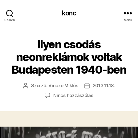
konc
Search
Menü
Ilyen csodás
neonreklámok voltak
Budapesten 1940-ben
Szerző:
Vincze Miklós
2013.11.18.
Bejegyzés
Bejegyzés
szerzője
dátuma
a(z)
Nincs hozzászólás
Ilyen
csodás
neonreklámok
voltak
Budapesten
1940-