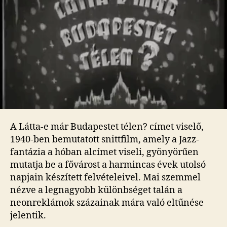
ben
bejegyzéshez
A Látta-e már Budapestet télen? címet viselő,
1940-ben bemutatott snittfilm, amely a Jazz-
fantázia a hóban alcímet viseli, gyönyörűen
mutatja be a fővárost a harmincas évek utolsó
napjain készített felvételeivel. Mai szemmel
nézve a legnagyobb különbséget talán a
neonreklámok százainak mára való eltűnése
jelentik.