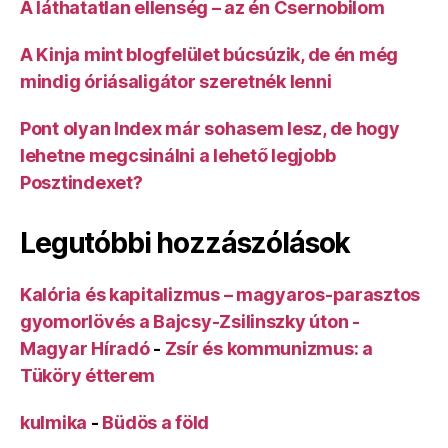
A láthatatlan ellenség – az én Csernobilom
A Kinja mint blogfelület búcsúzik, de én még
mindig óriásaligátor szeretnék lenni
Pont olyan Index már sohasem lesz, de hogy
lehetne megcsinálni a lehető legjobb
Posztindexet?
Legutóbbi hozzászólások
Kalória és kapitalizmus – magyaros-parasztos
gyomorlövés a Bajcsy-Zsilinszky úton -
Magyar Híradó
-
Zsír és kommunizmus: a
Tüköry étterem
kulmika
-
Büdös a föld