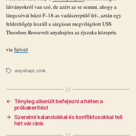
látványokról van szó, de azért az se semmi, ahogy a
lángcsóvát húzó F–18-as vadászrepülő fel-, aztán egy
felderítőgép leszáll a sárgásan megvilágított USS
Theodore Roosevelt anyahajóra az éjszaka közepén.
via
Sploid
anyahajó
,
cink
Címkék
←
Tényleg sikerült befejezni a héten a
próbakerítést
→
Szerelmi kalandokkal és konfliktusokkal teli
hét vár ránk