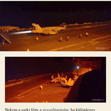
tengerészgyalogos
lenni
bejegyzéshez
Nekem a sarki fény a
vesszőparipám
, ha különleges