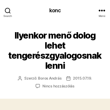
konc
Search
Menü
Ilyenkor menő dolog
lehet
tengerészgyalogosnak
lenni
Szerző:
Boros András
2015.07.19.
Bejegyzés
Bejegyzés
szerzője
dátuma
a(z)
Nincs hozzászólás
Ilyenkor
menő
dolog
lehet