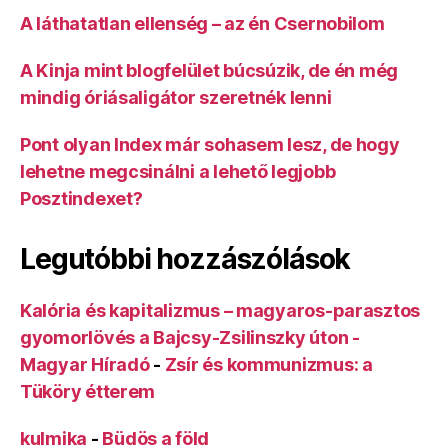
A láthatatlan ellenség – az én Csernobilom
A Kinja mint blogfelület búcsúzik, de én még
mindig óriásaligátor szeretnék lenni
Pont olyan Index már sohasem lesz, de hogy
lehetne megcsinálni a lehető legjobb
Posztindexet?
Legutóbbi hozzászólások
Kalória és kapitalizmus – magyaros-parasztos
gyomorlövés a Bajcsy-Zsilinszky úton -
Magyar Híradó
-
Zsír és kommunizmus: a
Tüköry étterem
kulmika
-
Büdös a föld