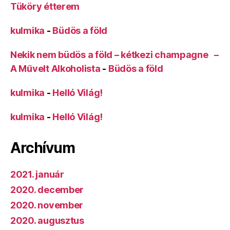
Tüköry étterem
kulmika
-
Büdös a föld
Nekik nem büdös a föld – kétkezi champagne –
A Művelt Alkoholista
-
Büdös a föld
kulmika
-
Helló Világ!
kulmika
-
Helló Világ!
Archívum
2021. január
2020. december
2020. november
2020. augusztus