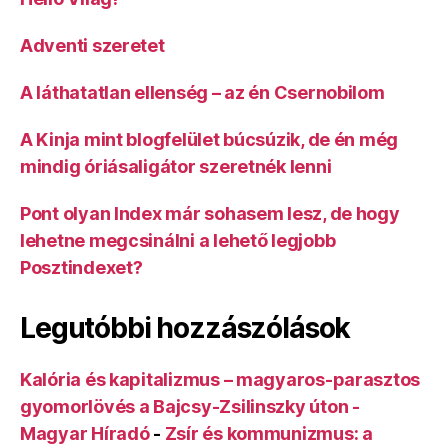
Adventi szeretet
A láthatatlan ellenség – az én Csernobilom
A Kinja mint blogfelület búcsúzik, de én még
mindig óriásaligátor szeretnék lenni
Pont olyan Index már sohasem lesz, de hogy
lehetne megcsinálni a lehető legjobb
Posztindexet?
Legutóbbi hozzászólások
Kalória és kapitalizmus – magyaros-parasztos
gyomorlövés a Bajcsy-Zsilinszky úton -
Magyar Híradó
-
Zsír és kommunizmus: a