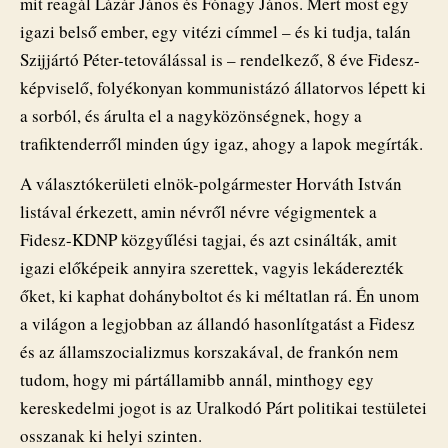
mit reagál Lázár János és Fónagy János. Mert most egy
igazi belső ember, egy vitézi címmel – és ki tudja, talán
Szijjártó Péter-tetoválással is – rendelkező, 8 éve Fidesz-
képviselő, folyékonyan kommunistázó állatorvos lépett ki
a sorból, és árulta el a nagyközönségnek, hogy a
trafiktenderről minden úgy igaz, ahogy a lapok megírták.
A választókerületi elnök-polgármester Horváth István
listával érkezett, amin névről névre végigmentek a
Fidesz-KDNP közgyűlési tagjai, és azt csinálták, amit
igazi előképeik annyira szerettek, vagyis lekáderezték
őket, ki kaphat dohányboltot és ki méltatlan rá. Én unom
a világon a legjobban az állandó hasonlítgatást a Fidesz
és az államszocializmus korszakával, de frankón nem
tudom, hogy mi pártállamibb annál, minthogy egy
kereskedelmi jogot is az Uralkodó Párt politikai testületei
osszanak ki helyi szinten.