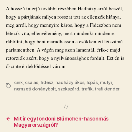
A hosszú interjú további részében Hadházy arról beszél,
hogy a pártjának milyen rosszat tett az ellenzék hiánya,
meg arról, hogy mennyire káros, hogy a Fideszben nem
létezik vita, ellenvélemény, mert mindenki mindenre
rábólint, hogy bent maradhasson a csökkentett létszámú
parlamentben. A végén meg azon lamentál, érik-e majd
retorziók azért, hogy a nyilvánossághoz fordult. Ezt én is
őszinte érdeklődéssel várom.
cink
,
csalás
,
fidesz
,
hadházy ákos
,
lopás
,
mutyi
,
Címkék
nemzeti dohánybolt
,
szekszárd
,
trafik
,
trafiktender
←
Mit ír egy londoni Blümchen-hasonmás
Magyarországról?