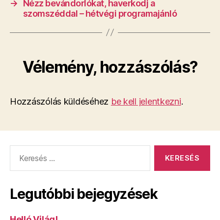
→
Nézz bevándorlókat, haverkodj a
szomszéddal – hétvégi programajánló
Vélemény, hozzászólás?
Hozzászólás küldéséhez
be kell jelentkezni
.
Keresés:
Legutóbbi bejegyzések
Helló Világ!