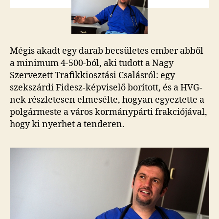
fideszest!
bejegyzéshez
Mégis akadt egy darab becsületes ember abből
a minimum 4-500-ból, aki tudott a Nagy
Szervezett Trafikkiosztási Csalásról: egy
szekszárdi Fidesz-képviselő borított, és a HVG-
nek részletesen elmesélte, hogyan egyeztette a
polgármeste a város kormánypárti frakciójával,
hogy ki nyerhet a tenderen.