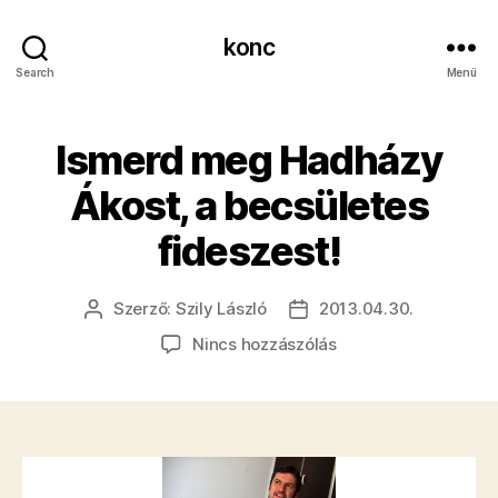
konc
Search
Menü
Ismerd meg Hadházy
Ákost, a becsületes
fideszest!
Szerző:
Szily László
2013.04.30.
Bejegyzés
Bejegyzés
szerzője
dátuma
a(z)
Nincs hozzászólás
Ismerd
meg
Hadházy
Ákost,
a
becsületes