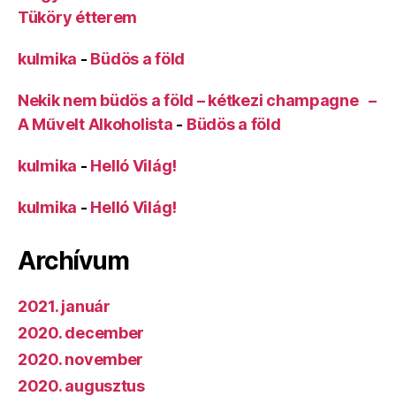
Tüköry étterem
kulmika
-
Büdös a föld
Nekik nem büdös a föld – kétkezi champagne –
A Művelt Alkoholista
-
Büdös a föld
kulmika
-
Helló Világ!
kulmika
-
Helló Világ!
Archívum
2021. január
2020. december
2020. november
2020. augusztus