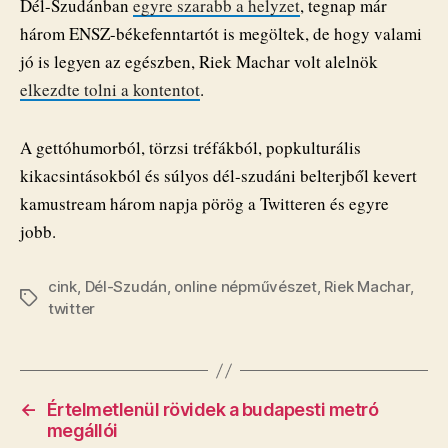
Dél-Szudánban
egyre szarabb a helyzet
, tegnap már
három ENSZ-békefenntartót is megöltek, de hogy valami
jó is legyen az egészben, Riek Machar volt alelnök
elkezdte tolni a kontentot
.
A gettóhumorból, törzsi tréfákból, popkulturális
kikacsintásokból és súlyos dél-szudáni belterjből kevert
kamustream három napja pörög a Twitteren és egyre
jobb.
cink
,
Dél-Szudán
,
online népművészet
,
Riek Machar
,
Címkék
twitter
←
Értelmetlenül rövidek a budapesti metró
megállói