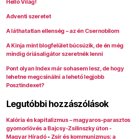
Helló Világ!
Adventi szeretet
A láthatatlan ellenség – az én Csernobilom
A Kinja mint blogfelület búcsúzik, de én még
mindig óriásaligátor szeretnék lenni
Pont olyan Index már sohasem lesz, de hogy
lehetne megcsinálni a lehető legjobb
Posztindexet?
Legutóbbi hozzászólások
Kalória és kapitalizmus – magyaros-parasztos
gyomorlövés a Bajcsy-Zsilinszky úton -
Magyar Híradó
-
Zsír és kommunizmus: a