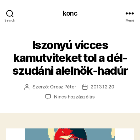
konc
Search
Menü
Iszonyú vicces
kamutviteket tol a dél-
szudáni alelnök-hadúr
Szerző:
Orosz Péter
2013.12.20.
Bejegyzés
Bejegyzés
szerzője
dátuma
a(z)
Nincs hozzászólás
Iszonyú
vicces
kamutviteket
tol
a
dél-