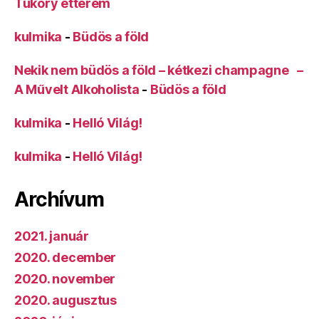
Tüköry étterem
kulmika
-
Büdös a föld
Nekik nem büdös a föld – kétkezi champagne –
A Művelt Alkoholista
-
Büdös a föld
kulmika
-
Helló Világ!
kulmika
-
Helló Világ!
Archívum
2021. január
2020. december
2020. november
2020. augusztus