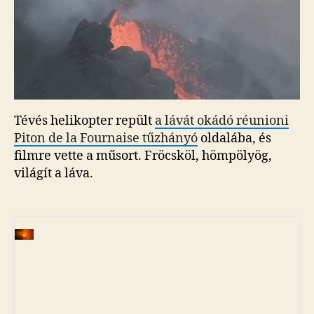
Tévés helikopter repült
a lávát okádó réunioni
Piton de la Fournaise tűzhányó
oldalába, és
filmre vette a műsort. Fröcsköl, hömpölyög,
világít a láva.