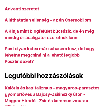
Adventi szeretet
A láthatatlan ellenség – az én Csernobilom
A Kinja mint blogfelület búcsúzik, de én még
mindig óriásaligátor szeretnék lenni
Pont olyan Index már sohasem lesz, de hogy
lehetne megcsinálni a lehető legjobb
Posztindexet?
Legutóbbi hozzászólások
Kalória és kapitalizmus – magyaros-parasztos
gyomorlövés a Bajcsy-Zsilinszky úton -
Magyar Híradó
-
Zsír és kommunizmus: a