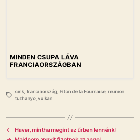
MINDEN CSUPA LÁVA
FRANCIAORSZÁGBAN
cink
,
franciaország
,
Piton de la Fournaise
,
reunion
,
Címkék
tuzhanyo
,
vulkan
←
Haver, mintha megint az űrben lennénk!
→
Majdnem annyit fizetnek az angol