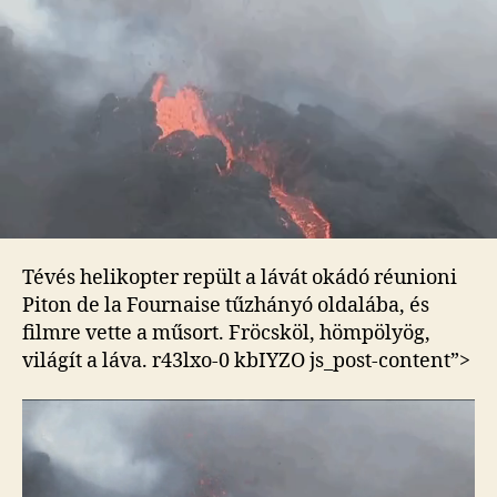
vulkánkitörésről
bejegyzéshez
Tévés helikopter repült a lávát okádó réunioni
Piton de la Fournaise tűzhányó oldalába, és
filmre vette a műsort. Fröcsköl, hömpölyög,
világít a láva.
r43lxo-0 kbIYZO js_post-content”>