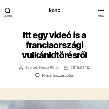
konc
Search
Menü
Itt egy videó is a
franciaországi
vulkánkitörésről
Szerző:
Orosz Péter
2015.02.10.
Bejegyzés
Bejegyzés
szerzője
dátuma
a(z)
Nincs hozzászólás
Itt
egy
videó
is
a
franciaországi