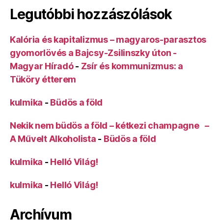
Legutóbbi hozzászólások
Kalória és kapitalizmus – magyaros-parasztos
gyomorlövés a Bajcsy-Zsilinszky úton -
Magyar Híradó
-
Zsír és kommunizmus: a
Tüköry étterem
kulmika
-
Büdös a föld
Nekik nem büdös a föld – kétkezi champagne –
A Művelt Alkoholista
-
Büdös a föld
kulmika
-
Helló Világ!
kulmika
-
Helló Világ!
Archívum