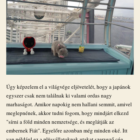
Úgy képzelem el a világvége eljövetelét, hogy a japánok
egyszer csak nem találnak ki valami ordas nagy
marhaságot. Amikor napokig nem hallani semmit, amivel
meglepnének, akkor tudni fogom, hogy mindjárt elkezd
"sírni a föld minden nemzetsége, és meglátják az
embernek Fiát". Egyelőre azonban még minden oké. Itt
van például ez a plüssállatoknak utakat szervező cég.