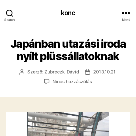
konc
Search
Menü
Japánban utazási iroda
nyílt plüssállatoknak
Szerző:
Zubreczki Dávid
2013.10.21.
Bejegyzés
Bejegyzés
szerzője
dátuma
a(z)
Nincs hozzászólás
Japánban
utazási
iroda
nyílt
plüssállatoknak
bejegyzéshez