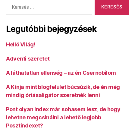
Keresés:
Legutóbbi bejegyzések
Helló Világ!
Adventi szeretet
A láthatatlan ellenség – az én Csernobilom
A Kinja mint blogfelület búcsúzik, de én még
mindig óriásaligátor szeretnék lenni
Pont olyan Index már sohasem lesz, de hogy
lehetne megcsinálni a lehető legjobb
Posztindexet?