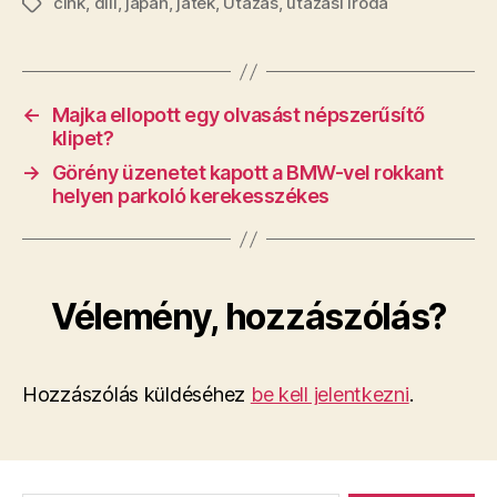
cink
,
dili
,
japán
,
játék
,
Utazás
,
utazási iroda
Címkék
←
Majka ellopott egy olvasást népszerűsítő
klipet?
→
Görény üzenetet kapott a BMW-vel rokkant
helyen parkoló kerekesszékes
Vélemény, hozzászólás?
Hozzászólás küldéséhez
be kell jelentkezni
.