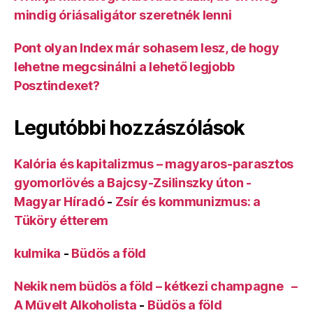
mindig óriásaligátor szeretnék lenni
Pont olyan Index már sohasem lesz, de hogy
lehetne megcsinálni a lehető legjobb
Posztindexet?
Legutóbbi hozzászólások
Kalória és kapitalizmus – magyaros-parasztos
gyomorlövés a Bajcsy-Zsilinszky úton -
Magyar Híradó
-
Zsír és kommunizmus: a
Tüköry étterem
kulmika
-
Büdös a föld
Nekik nem büdös a föld – kétkezi champagne –
A Művelt Alkoholista
-
Büdös a föld