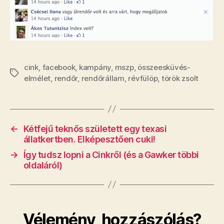
cink
,
facebook
,
kampány
,
mszp
,
összeesküvés-
Címkék
elmélet
,
rendőr
,
rendőrállam
,
révfülöp
,
török zsolt
←
Kétfejű teknős született egy texasi
állatkertben. Elképesztően cuki!
→
Így tudsz lopni a Cinkről (és a Gawker többi
oldaláról)
Vélemény, hozzászólás?