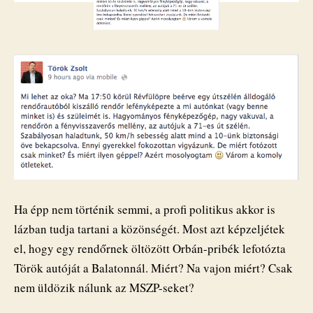
Török
Zsoltot?
bejegyzéshez
Ha épp nem történik semmi, a profi politikus akkor is
lázban tudja tartani a közönségét. Most azt képzeljétek
el, hogy egy rendőrnek öltözött Orbán-pribék lefotózta
Török autóját a Balatonnál. Miért? Na vajon miért? Csak
nem üldözik nálunk az MSZP-seket?