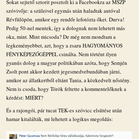
Sokat sejtető sztorit posztolt ki a Facebookra az MSZP
szóvivője: a szüleivel egymás után haladtak autóval
Révfülöpön, amikor egy rendőr lefotózta őket. Durva!
Pedig 50-nel mentek, így a dolognak nem lehetett más
oka, mint. Mint micsoda? De még nem mondtam a
legkeményebbet, azt, hogy a zsaru HAGYOMÁNYOS
FÉNYKÉPEZŐGÉPPEL csinálta. Nem történt ilyen
gyanús dolog a magyar politikában azóta, hogy Semjén
Zsolt pont akkor kezdett jegesmedvebundában járni,
amikor az állatkertből eltánt Tania, a közkedvelt nőstény.
Nem is csoda, hogy Török feltette a kommentelőknek a
kérdést: MIÉRT?
És a rajongói, pár tucat TEK-es szóvicc elsütése után
hamar kitalálták, mi lehetett a logikus megoldás: