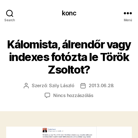
konc
Search
Menü
Kálomista, álrendőr vagy
indexes fotózta le Török
Zsoltot?
Szerző:
Szily László
2013.06.28.
Bejegyzés
Bejegyzés
szerzője
dátuma
a(z)
Nincs hozzászólás
Kálomista,
álrendőr
vagy
indexes
fotózta
le