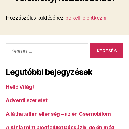
Hozzászólás küldéséhez
be kell jelentkezni
.
Keresés:
Legutóbbi bejegyzések
Helló Világ!
Adventi szeretet
A láthatatlan ellenség – az én Csernobilom
A Kinja mint blogfelület búcsúzik, de én még