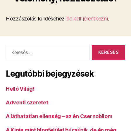
Hozzászólás küldéséhez
be kell jelentkezni
.
Keresés:
Legutóbbi bejegyzések
Helló Világ!
Adventi szeretet
A láthatatlan ellenség – az én Csernobilom
A Kinja mint blogfelület búcsúzik, de én még