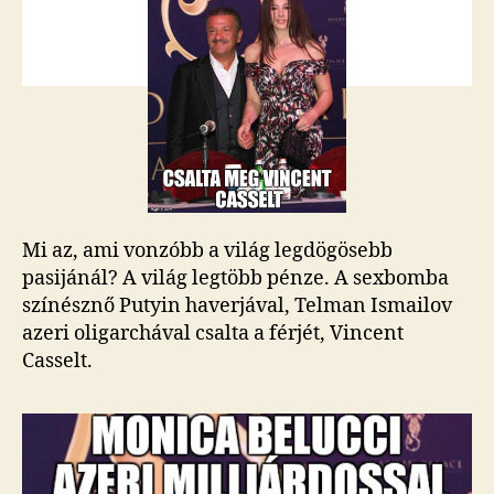
férjét
Monica
Bellucci
bejegyzéshez
Mi az, ami vonzóbb a világ legdögösebb
pasijánál? A világ legtöbb pénze. A sexbomba
színésznő Putyin haverjával, Telman Ismailov
azeri oligarchával csalta a férjét, Vincent
Casselt.