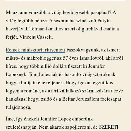
Mi az, ami vonzóbb a világ legdögösebb pasijánál? A
világ legtöbb pénze. A sexbomba színésznő Putyin
haverjával, Telman Ismailov azeri oligarchával csalta a
férjét, Vincent Casselt.
Remek minisztorit rittyentett
Faszokvagyunk, az ismert
mikro- és makroblogger az 57 éves Ismailovról, aki arról
híres, hogy többmillió dollárt fizetett ki Jennifer
Lopeznek, Tom Jonesnak és hasonló világsztároknak,
hogy a bulijain énekeljenek. Hogy igazán egzotikus
legyen a románc, az azeri vállalkozó származására nézve
kaukázusi hegyi zsidó és a Beitar Jeruzsálem focicsapat
tulajdonosa.
Íme, így énekelt Jennifer Lopez emberünk
születésnapján. Nem akarok szpojlerezni, de SZERETI