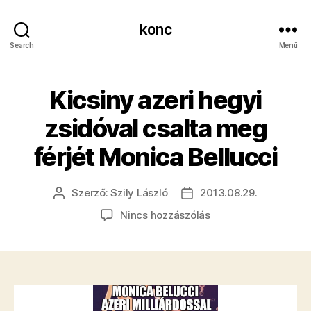
konc
Search
Menü
Kicsiny azeri hegyi
zsidóval csalta meg
férjét Monica Bellucci
Szerző:
Szily László
2013.08.29.
Bejegyzés
Bejegyzés
szerzője
dátuma
a(z)
Nincs hozzászólás
Kicsiny
azeri
hegyi
zsidóval
csalta
meg