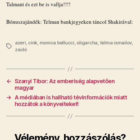
Talmant és ezt be is vallja!!!!
Bónuszajándék: Telman bankjegyeken táncol Shakirával:
azeri
,
cink
,
monica bellucci
,
oligarcha
,
telma ismailov
,
Címkék
zsidó
←
Szanyi Tibor: Az emberiség alapvetően
magyar
→
A médiában is hallható tévinformációk miatt
hozzátok a könyveiteket!
Vélemény, hozzászólás?