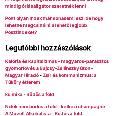
mindig óriásaligátor szeretnék lenni
Pont olyan Index már sohasem lesz, de hogy
lehetne megcsinálni a lehető legjobb
Posztindexet?
Legutóbbi hozzászólások
Kalória és kapitalizmus – magyaros-parasztos
gyomorlövés a Bajcsy-Zsilinszky úton -
Magyar Híradó
-
Zsír és kommunizmus: a
Tüköry étterem
kulmika
-
Büdös a föld
Nekik nem büdös a föld – kétkezi champagne –
A Művelt Alkoholista
-
Büdös a föld