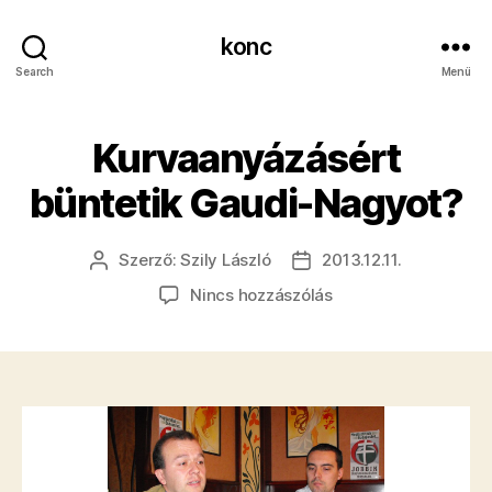
konc
Search
Menü
​Kurvaanyázásért
büntetik Gaudi-Nagyot?
Szerző:
Szily László
2013.12.11.
Bejegyzés
Bejegyzés
szerzője
dátuma
a(z)
Nincs hozzászólás
Kurvaanyázásért
büntetik
Gaudi-
Nagyot?
bejegyzéshez