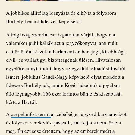
A jobbikos állítólag leanyázta és kihívta a folyosóra
Borbély Lénárd fideszes képviselőt.
A trágárság szerelmesei izgatottan várják, hogy ma
valamikor publikálják azt a jegyzőkönyvet, ami múlt
csütörtökön készült a Parlament emberi jogi, kisebbségi,
civil- és vallásügyi bizottságénak ülésén. Hivatalosan
egyelőre annyit tudni, hogy az egzaltált előadóstílusáról
ismert, jobbikus Gaudi-Nagy képviselő olyat mondott a
fideszes Borbélynak, amire Kövér házelnök a jogában
álló legnagyobb, 166 ezer forintos büntetés kiszabását
kérte a Háztól.
A
csepel.info szerint
a szélsőséges ügyvéd kurvaanyázott
és folyosói verekedést javasolt, ami sajnos nem történt
meg. Én ezt sose értettem, hogy az emberek miért a