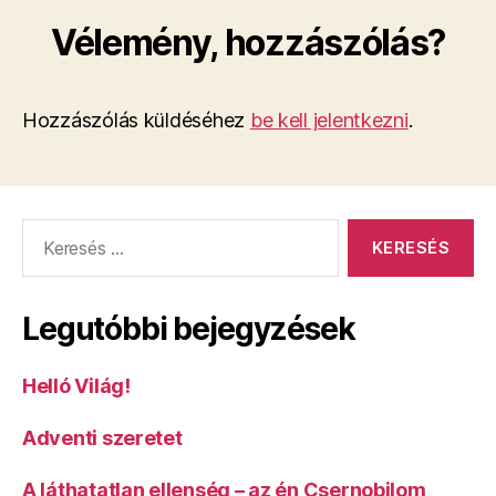
Vélemény, hozzászólás?
Hozzászólás küldéséhez
be kell jelentkezni
.
Keresés:
Legutóbbi bejegyzések
Helló Világ!
Adventi szeretet
A láthatatlan ellenség – az én Csernobilom