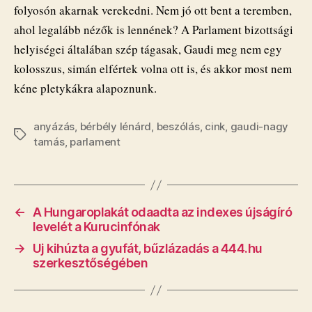
folyosón akarnak verekedni. Nem jó ott bent a teremben,
ahol legalább nézők is lennének? A Parlament bizottsági
helyiségei általában szép tágasak, Gaudi meg nem egy
kolosszus, simán elfértek volna ott is, és akkor most nem
kéne pletykákra alapoznunk.
anyázás
,
bérbély lénárd
,
beszólás
,
cink
,
gaudi-nagy
Címkék
tamás
,
parlament
←
A Hungaroplakát odaadta az indexes újságíró
levelét a Kurucinfónak
→
Uj kihúzta a gyufát, bűzlázadás a 444.hu
szerkesztőségében