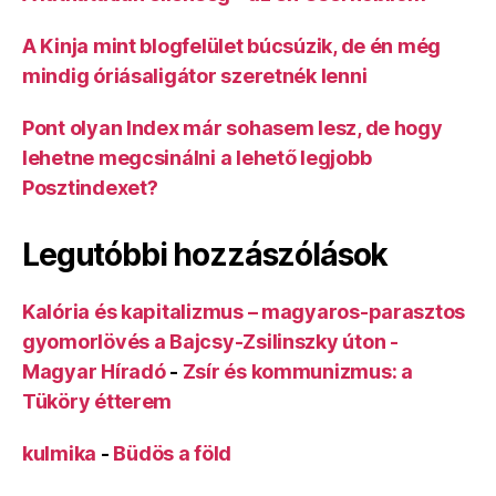
A Kinja mint blogfelület búcsúzik, de én még
mindig óriásaligátor szeretnék lenni
Pont olyan Index már sohasem lesz, de hogy
lehetne megcsinálni a lehető legjobb
Posztindexet?
Legutóbbi hozzászólások
Kalória és kapitalizmus – magyaros-parasztos
gyomorlövés a Bajcsy-Zsilinszky úton -
Magyar Híradó
-
Zsír és kommunizmus: a
Tüköry étterem
kulmika
-
Büdös a föld