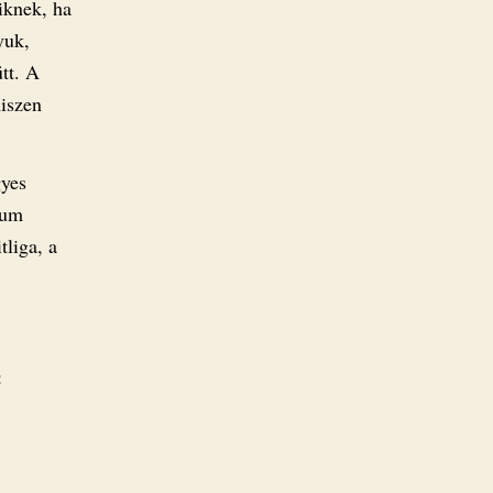
iknek, ha
yuk,
tt. A
hiszen
gyes
mum
tliga, a
: