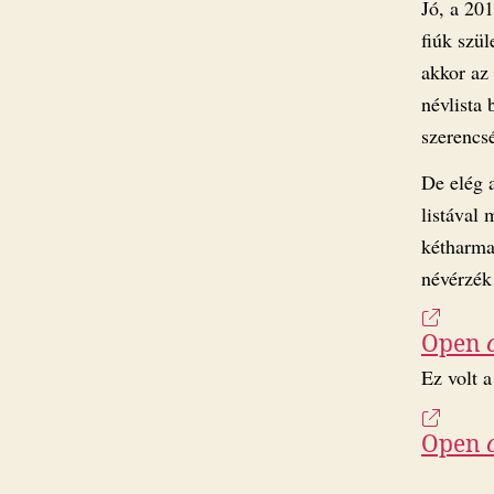
Jó, a 20
fiúk szü
akkor az
névlista
szerencs
De elég a
listával
kétharmad
névérzék 
Open
Ez volt a
Open