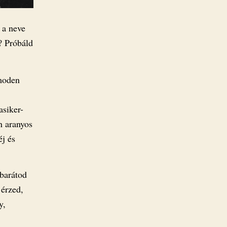
 a neve
? Próbáld
moden
asiker-
n aranyos
éj és
 barátod
 érzed,
y,