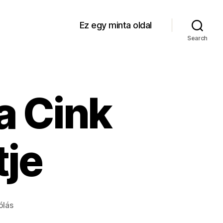
Ez egy minta oldal
Search
 a Cink
tje
a(z)
ólás
Lány