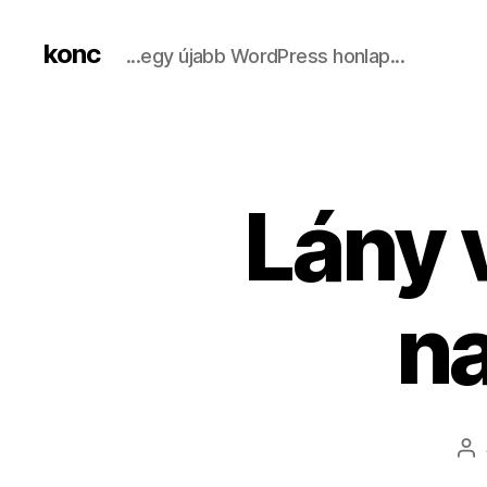
konc
...egy újabb WordPress honlap...
Lány v
na
Be
sz