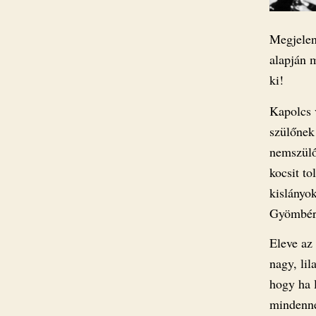
Megjelen
alapján 
ki!
Kapolcs 
szülőnek
nemszülő
kocsit t
kislányo
Gyömbér s
Eleve az
nagy, li
hogy ha l
mindenne