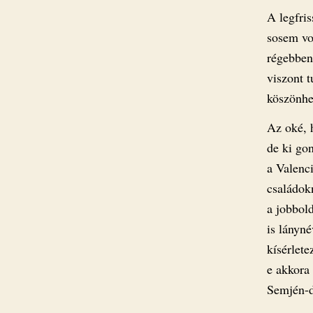
A legfris
sosem vo
régebben 
viszont t
köszönhe
Az oké, 
de ki go
a Valenci
családok
a jobbol
is lányné
kísérlete
e akkora 
Semjén-