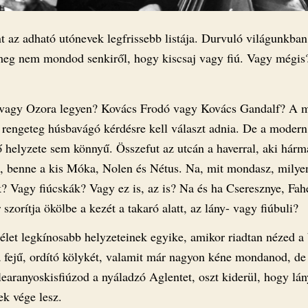
t az adható utónevek legfrissebb listája. Durvuló világunkban
meg nem mondod senkiről, hogy kiscsaj vagy fiú. Vagy mégis
vagy Ozora legyen? Kovács Frodó vagy Kovács Gandalf? A 
 rengeteg húsbavágó kérdésre kell választ adnia. De a modern
 helyzete sem könnyű. Összefut az utcán a haverral, aki hárm
ol, benne a kis Móka, Nolen és Nétus. Na, mit mondasz, milye
k? Vagy fiúcskák? Vagy ez is, az is? Na és ha Cseresznye, Fah
zorítja ökölbe a kezét a takaró alatt, az lány- vagy fiúbuli?
 élet legkínosabb helyzeteinek egyike, amikor riadtan nézed a
la fejű, ordító kölykét, valamit már nagyon kéne mondanod, de
earanyoskisfiúzod a nyáladzó Aglentet, oszt kiderül, hogy lán
k vége lesz.