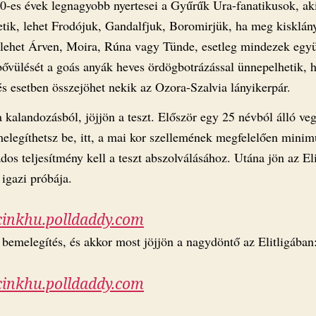
10-es évek legnagyobb nyertesei a Gyűrűk Ura-fanatikusok, ak
letik, lehet Frodójuk, Gandalfjuk, Boromirjük, ha meg kisklán
 lehet Árven, Moira, Rúna vagy Tünde, esetleg mindezek együ
 bővülését a goás anyák heves ördögbotrázással ünnepelhetik, 
és esetben összejöhet nekik az Ozora-Szalvia lányikerpár.
 kalandozásból, jöjjön a teszt. Először egy 25 névból álló ve
 melegíthetsz be, itt, a mai kor szellemének megfelelően mini
os teljesítmény kell a teszt abszolválásához. Utána jön az Eli
igazi próbája.
cinkhu.polldaddy.com
 bemelegítés, és akkor most jöjjön a nagydöntő az Elitligában
cinkhu.polldaddy.com