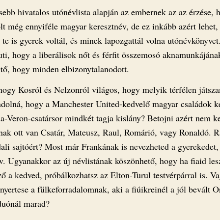
sebb hivatalos utónévlista alapján az embernek az az érzése, 
lt még ennyiféle magyar keresztnév, de ez inkább azért lehet,
te is gyerek voltál, és minek lapozgattál volna utónévkönyvet
uti, hogy a liberálisok nőt és férfit összemosó aknamunkájána
tő, hogy minden elbizonytalanodott.
hogy Kosról és Nelzonról világos, hogy melyik térfélen játsz
ndolná, hogy a Manchester United-kedvelő magyar családok k
a-Veron-csatársor mindkét tagja kislány? Betojni azért nem kel
nak ott van Csatár, Mateusz, Raul, Romárió, vagy Ronaldó. 
dali sajtóért? Most már Frankának is nevezheted a gyerekedet,
v. Ugyanakkor az új névlistának köszönhető, hogy ha fiaid les
ző a kedved, próbálkozhatsz az Elton-Turul testvérpárral is. V
nyertese a fülkeforradalomnak, aki a fiúikreinél a jól bevált 
duónál marad?