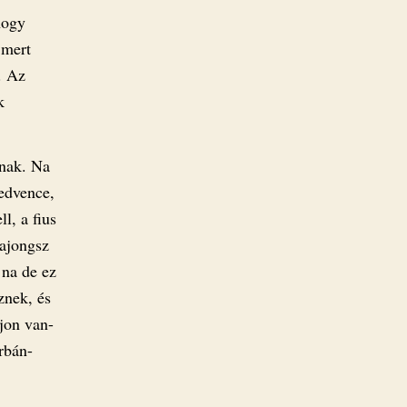
hogy
 mert
. Az
k
anak. Na
edvence,
l, a fius
Rajongsz
 na de ez
znek, és
ajon van-
Orbán-