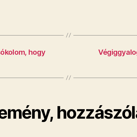
sókolom, hogy
Végiggyalo
emény, hozzászól