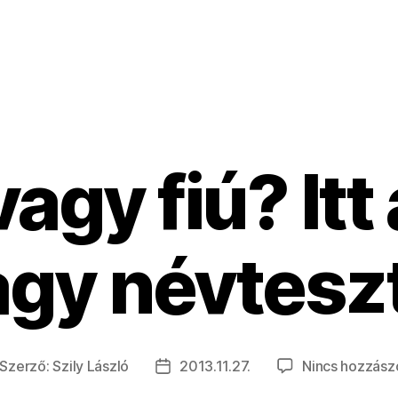
agy fiú? Itt
gy névtesz
Szerző:
Szily László
2013.11.27.
Nincs hozzász
jegyzés
Bejegyzés
erzője
dátuma