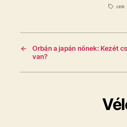
cink
Címkék
←
Orbán a japán nőnek: Kezét c
van?
Vél