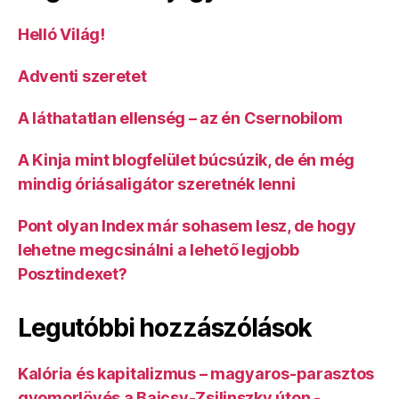
Helló Világ!
Adventi szeretet
A láthatatlan ellenség – az én Csernobilom
A Kinja mint blogfelület búcsúzik, de én még
mindig óriásaligátor szeretnék lenni
Pont olyan Index már sohasem lesz, de hogy
lehetne megcsinálni a lehető legjobb
Posztindexet?
Legutóbbi hozzászólások
Kalória és kapitalizmus – magyaros-parasztos
gyomorlövés a Bajcsy-Zsilinszky úton -