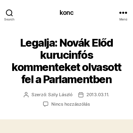
konc
Search
Menü
Legalja: Novák Előd
kurucinfós
kommenteket olvasott
fel a Parlamentben
Szerző:
Szily László
2013.03.11.
Bejegyzés
Bejegyzés
szerzője
dátuma
a(z)
Nincs hozzászólás
Legalja:
Novák
Előd
kurucinfós