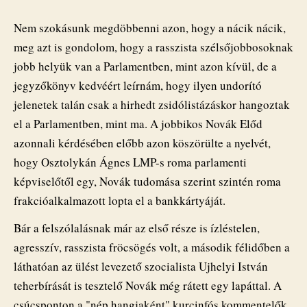
kommenteket
olvasott
Nem szokásunk megdöbbenni azon, hogy a nácik nácik,
fel
meg azt is gondolom, hogy a rasszista szélsőjobbosoknak
a
jobb helyük van a Parlamentben, mint azon kívül, de a
Parlamentben
bejegyzéshez
jegyzőkönyv kedvéért leírnám, hogy ilyen undorító
jelenetek talán csak a hirhedt zsidólistázáskor hangoztak
el a Parlamentben, mint ma. A jobbikos Novák Előd
azonnali kérdésében előbb azon köszörülte a nyelvét,
hogy Osztolykán Ágnes LMP-s roma parlamenti
képviselőtől egy, Novák tudomása szerint szintén roma
frakcióalkalmazott lopta el a bankkártyáját.
Bár a felszólalásnak már az első része is ízléstelen,
agresszív, rasszista fröcsögés volt, a második félidőben a
láthatóan az ülést levezető szocialista Ujhelyi István
teherbírását is tesztelő Novák még rátett egy lapáttal. A
csúcsponton a "nép hangjaként" kurcinfós kommentelők