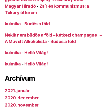
Magyar Híradó
-
Zsír és kommunizmus: a
Tüköry étterem
kulmika
-
Büdös a föld
Nekik nem büdös a föld – kétkezi champagne –
A Művelt Alkoholista
-
Büdös a föld
kulmika
-
Helló Világ!
kulmika
-
Helló Világ!
Archívum
2021. január
2020. december
2020. november