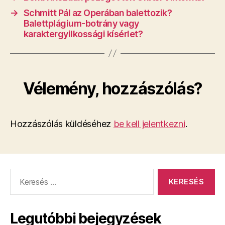
→
Schmitt Pál az Operában balettozik?
Balettplágium-botrány vagy
karaktergyilkossági kísérlet?
Vélemény, hozzászólás?
Hozzászólás küldéséhez
be kell jelentkezni
.
Keresés:
Legutóbbi bejegyzések