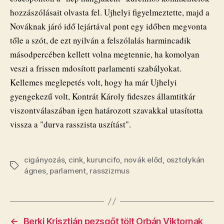
hozzászólásait olvasta fel. Ujhelyi figyelmeztette, majd a
Nováknak járó idő lejártával pont egy időben megvonta
tőle a szót, de ezt nyilván a felszólalás harmincadik
másodpercében kellett volna megtennie, ha komolyan
veszi a frissen mdosított parlamenti szabályokat.
Kellemes meglepetés volt, hogy ha már Ujhelyi
gyengekezű volt, Kontrát Károly fideszes államtitkár
viszontválaszában igen határozott szavakkal utasította
vissza a "durva rasszista uszítást".
cigányozás
,
cink
,
kuruncifo
,
novák előd
,
osztolykán
Címkék
ágnes
,
parlament
,
rasszizmus
←
Berki Krisztián pezsgőt tölt Orbán Viktornak