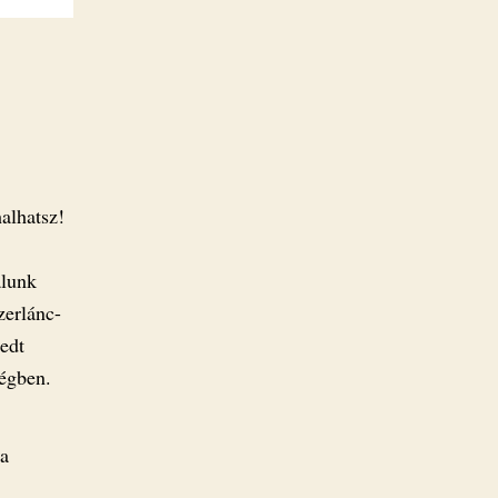
alhatsz!
álunk
zerlánc-
redt
ségben.
 a