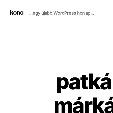
konc
...egy újabb WordPress honlap...
patká
márkáj