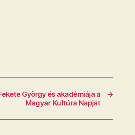
Fekete György és akadémiája a
→
Magyar Kultúra Napját