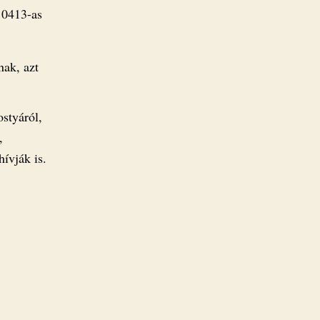
10413-as
nak, azt
ostyáról,
,
ívják is.