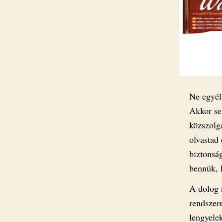
Ne egyél 
Akkor se
közszolg
olvastad
biztonság
bennük, 
A dolog 
rendszere
lengyelek