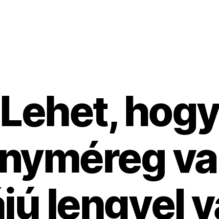
Lehet, hog
nyméreg va
ú lengyel v