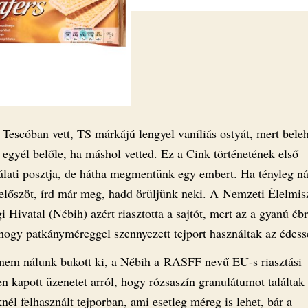
Tescóban vett, TS márkájú lengyel vaníliás ostyát, mert beleh
 egyél belőle, ha máshol vetted. Ez a Cink történetének első
álati posztja, de hátha megmentünk egy embert. Ha tényleg n
 előszöt, írd már meg, hadd örüljünk neki. A Nemzeti Élelmis
i Hivatal (Nébih) azért riasztotta a sajtót, mert az a gyanú éb
hogy patkányméreggel szennyezett tejport használtak az édes
nem nálunk bukott ki, a Nébih a RASFF nevű EU-s riasztási
n kapott üzenetet arról, hogy rózsaszín granulátumot találtak
nél felhasznált tejporban, ami esetleg méreg is lehet, bár a