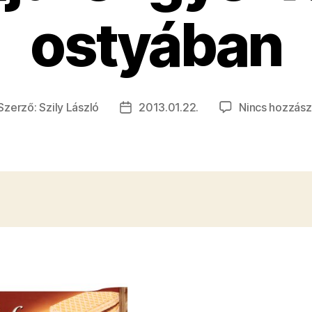
ostyában
Szerző:
Szily László
2013.01.22.
Nincs hozzász
jegyzés
Bejegyzés
erzője
dátuma