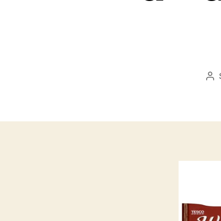
Be
sz