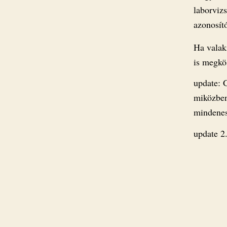
laborviz
azonosító
Ha valak
is megkö
update: G
miközben
mindenese
update 2.