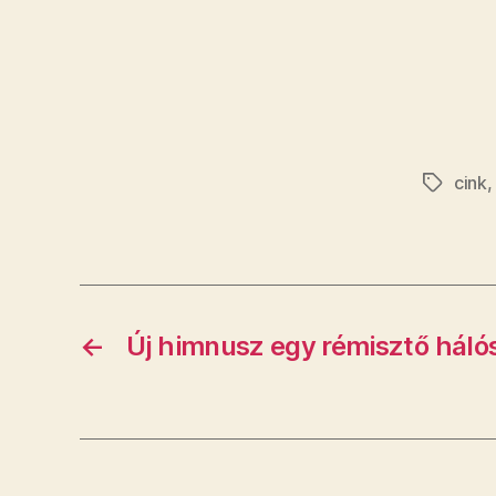
cink
Címkék
←
Új himnusz egy rémisztő hál