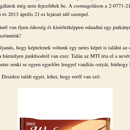
sgálatok még nem fejeződtek be. A csomagoláson a 2-0771-2
 és 2013 április 21-ei lejárati idő szerepel.
inél van ilyen édesség és kísérletképpen odaadná egy patkány
szönnénk!
yanús, hogy képtelenek voltunk egy netes képet is találni az 
 bármilyen junkfoodról van ezer. Talán az MTI írta el a nevét
tre senki se egyen egyelőre lengyel vaníliás ostyát, bárhogy h
 Dzsidzsi talált egyet, lehet, hogy erről van szó: