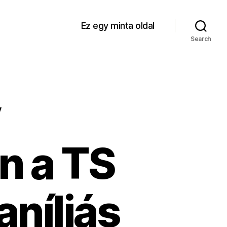
Ez egy minta oldal
Search
y
n a TS
aníliás