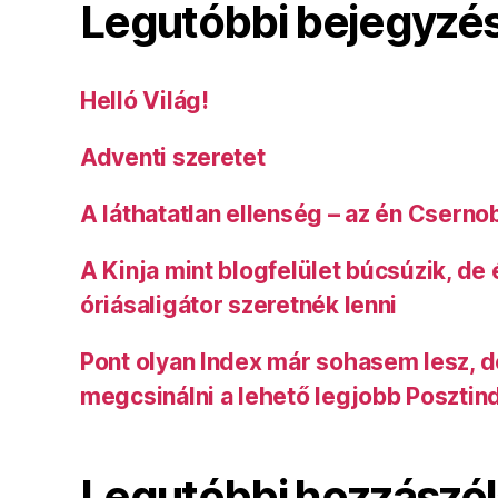
Legutóbbi bejegyzé
Helló Világ!
Adventi szeretet
A láthatatlan ellenség – az én Cserno
A Kinja mint blogfelület búcsúzik, de
óriásaligátor szeretnék lenni
Pont olyan Index már sohasem lesz, 
megcsinálni a lehető legjobb Posztin
Legutóbbi hozzászó