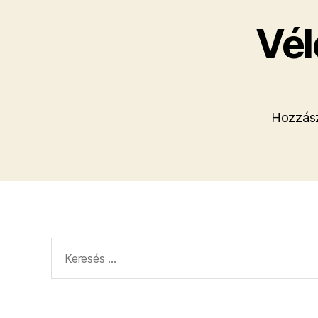
Vél
Hozzász
Keresés: