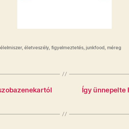
,
élelmiszer
,
életveszély
,
figyelmeztetés
,
junkfood
,
méreg
ószobazenekartól
Így ünnepelte 