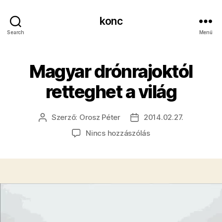
konc
Search
Menü
Magyar drónrajoktól
retteghet a világ
Szerző:
Orosz Péter
2014.02.27.
Bejegyzés
Bejegyzés
szerzője
dátuma
a(z)
Nincs hozzászólás
Magyar
drónrajoktól
retteghet
a
világ
bejegyzéshez