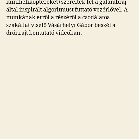
minihelikoptereket) szereltek fel a galambraj
által inspirált algoritmust futtató vezérlővel. A
munkának erről a részéről a csodálatos
szakállat viselő Vásárhelyi Gábor beszél a
drónrajt bemutató videóban: