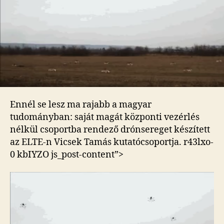
Ennél se lesz ma rajabb a magyar
tudományban: saját magát központi vezérlés
nélkül csoportba rendező drónsereget készített
az ELTE-n Vicsek Tamás kutatócsoportja.
r43lxo-
0 kbIYZO js_post-content”>