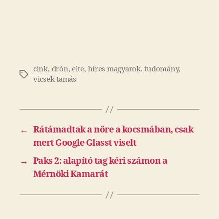
cink
,
drón
,
elte
,
híres magyarok
,
tudomány
,
Címkék
vicsek tamás
←
Rátámadtak a nőre a kocsmában, csak
mert Google Glasst viselt
→
Paks 2: alapító tag kéri számon a
Mérnöki Kamarát