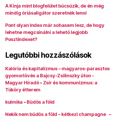
A Kinja mint blogfelület búcsúzik, de én még
mindig óriásaligátor szeretnék lenni
Pont olyan Index már sohasem lesz, de hogy
lehetne megcsinálni a lehető legjobb
Posztindexet?
Legutóbbi hozzászólások
Kalória és kapitalizmus – magyaros-parasztos
gyomorlövés a Bajcsy-Zsilinszky úton -
Magyar Híradó
-
Zsír és kommunizmus: a
Tüköry étterem
kulmika
-
Büdös a föld
Nekik nem büdös a föld – kétkezi champagne –